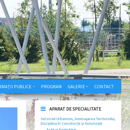
RMAȚII PUBLICE
PROGRAM
GALERIE
CONTACT
APARAT DE SPECIALITATE
Serviciul Urbanism, Amenajarea Teritoriului,
Disciplina în Construcții și Autorizații
Acte și formulare