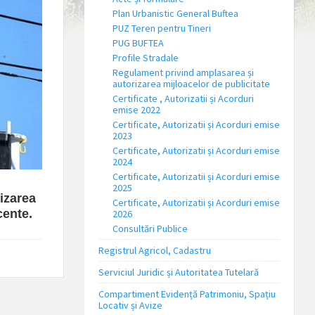
Plan Urbanistic General Buftea
PUZ Teren pentru Tineri
PUG BUFTEA
Profile Stradale
Regulament privind amplasarea și
autorizarea mijloacelor de publicitate
Certificate , Autorizatii și Acorduri
emise 2022
Certificate, Autorizatii și Acorduri emise
2023
Certificate, Autorizatii și Acorduri emise
2024
Certificate, Autorizatii și Acorduri emise
2025
nizarea
Certificate, Autorizatii și Acorduri emise
cente.
2026
Consultări Publice
Registrul Agricol, Cadastru
Serviciul Juridic și Autoritatea Tutelară
Compartiment Evidență Patrimoniu, Spațiu
Locativ și Avize