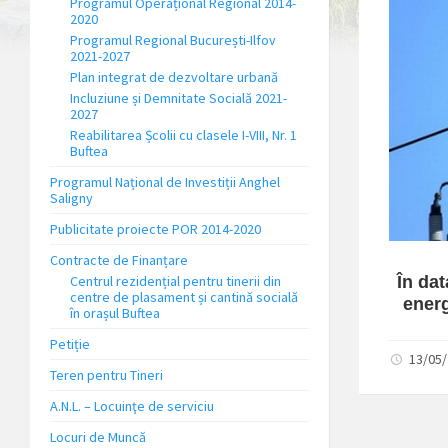
Programul Operațional Regional 2014-
2020
Programul Regional București-Ilfov
2021-2027
Plan integrat de dezvoltare urbană
Incluziune și Demnitate Socială 2021-
2027
Reabilitarea Școlii cu clasele I-VIII, Nr. 1
Buftea
Programul Național de Investiții Anghel
Saligny
Publicitate proiecte POR 2014-2020
Contracte de Finanțare
În dat
Centrul rezidențial pentru tinerii din
centre de plasament și cantină socială
energ
în orașul Buftea
Petiție
13/05/
Teren pentru Tineri
A.N.L. – Locuinţe de serviciu
Locuri de Muncă