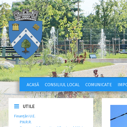
ACASĂ
CONSILIUL LOCAL
COMUNICATE
IMPO
UTILE
Finanțări U.E.
P.N.R.R.