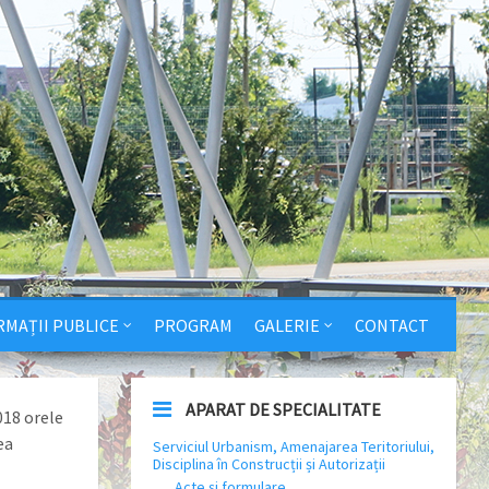
RMAȚII PUBLICE
PROGRAM
GALERIE
CONTACT
APARAT DE SPECIALITATE
018 orele
ea
Serviciul Urbanism, Amenajarea Teritoriului,
Disciplina în Construcții și Autorizații
Acte și formulare