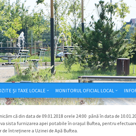
ZITE ȘI TAXE LOCALE
MONITORUL OFICIAL LOCAL
INFO
icăm că din data de 09.01.2018 orele 24:00 până în data de 10.01.2
 va sista furnizarea apei potabile în orașul Buftea, pentru efectuar
r de întreținere a Uzinei de Apă Buftea.