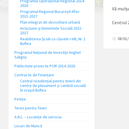
Programul Operațional Regional 2014-
2020
Vă mulț
Programul Regional București-Ilfov
2021-2027
Plan integrat de dezvoltare urbană
Centrul 
Incluziune și Demnitate Socială 2021-
2027
08/01/
Reabilitarea Școlii cu clasele I-VIII, Nr. 1
Buftea
Programul Național de Investiții Anghel
Saligny
Publicitate proiecte POR 2014-2020
Contracte de Finanțare
Centrul rezidențial pentru tinerii din
centre de plasament și cantină socială
în orașul Buftea
Petiție
Teren pentru Tineri
A.N.L. – Locuinţe de serviciu
Locuri de Muncă