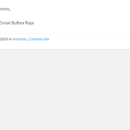
umim,
Zonal Buftea Raja
2018 in
Anunturi
,
Comunicate