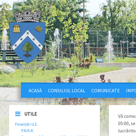
ACASĂ
CONSILIUL LOCAL
COMUNICATE
IMPO
UTILE
Vă comun
05:00, se
Finanțări U.E.
lucrărilo
P.N.R.R.