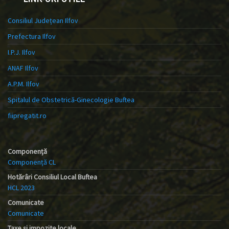
Consiliul Județean Ilfov
Prefectura Ilfov
I.P.J. Ilfov
ANAF Ilfov
A.P.M. Ilfov
Spitalul de Obstetrică-Ginecologie Buftea
fiipregatit.ro
Componență
Componență CL
Hotărâri Consiliul Local Buftea
HCL 2023
Comunicate
Comunicate
Taxe și impozite locale