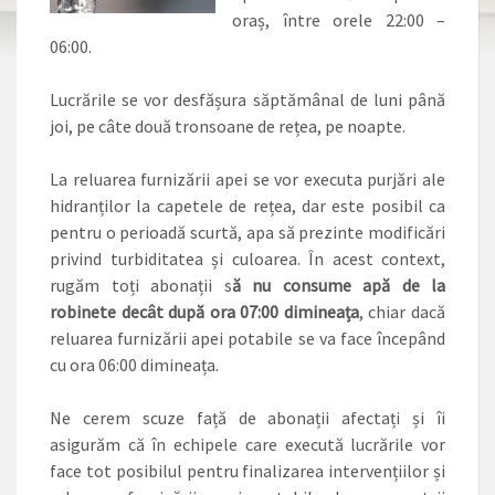
oraș, între orele 22:00 –
06:00.
Lucrările se vor desfășura săptămânal de luni până
joi, pe câte două tronsoane de rețea, pe noapte.
La reluarea furnizării apei se vor executa purjări ale
hidranților la capetele de rețea, dar este posibil ca
pentru o perioadă scurtă, apa să prezinte modificări
privind turbiditatea și culoarea. În acest context,
rugăm toți abonații s
ă nu consume apă de la
robinete decât după ora 07:00 dimineața
, chiar dacă
reluarea furnizării apei potabile se va face începând
cu ora 06:00 dimineața.
Ne cerem scuze față de abonații afectați și îi
asigurăm că în echipele care execută lucrările vor
face tot posibilul pentru finalizarea intervențiilor și