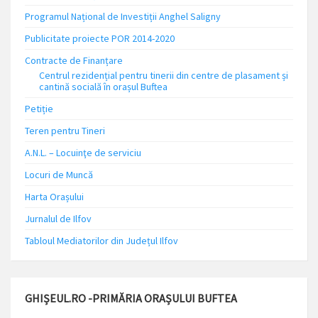
Programul Național de Investiții Anghel Saligny
Publicitate proiecte POR 2014-2020
Contracte de Finanțare
Centrul rezidențial pentru tinerii din centre de plasament și
cantină socială în orașul Buftea
Petiție
Teren pentru Tineri
A.N.L. – Locuinţe de serviciu
Locuri de Muncă
Harta Orașului
Jurnalul de Ilfov
Tabloul Mediatorilor din Județul Ilfov
GHIȘEUL.RO -PRIMĂRIA ORAȘULUI BUFTEA