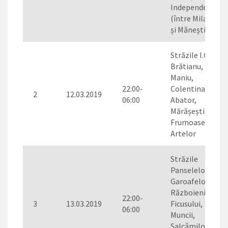
Independenței
(între Milano
și Mănești)
Străzile I.C.
Brătianu, Iuliu
Maniu,
22:00-
Colentina,
2
12.03.2019
06:00
Abator,
Mărășești,
Frumoasei,
Artelor
Străzile
Panselelor,
Garoafelor,
Războieni,
22:00-
3
13.03.2019
Ficusului,
06:00
Muncii,
Salcâmilor,