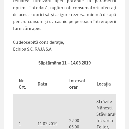
reluarea furnizării apei potabile la parametrii
optimi. Totodată, rugăm toți consumatorii afectați
de aceste opriri să-și asigure rezerva minimă de apă
pentru consum și uz casnic pe perioada întreruperii
furnizării apei.
Cu deosebită considerație,
Echipa S.C. RAJA S.A.
Săptămâna 11 – 14.03.2019
Nr.
Interval
Data
Locația
Crt.
orar
Străzile
Mănești,
Stăvilarului,
22:00-
Intrarea
1
11.03.2019
06:00
Teilor,