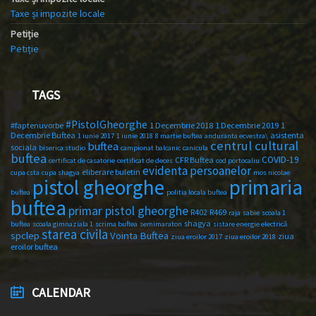
Taxe și impozite locale
Petiție
Petiție
TAGS
#PistolGheorghe
#faptenuvorbe
1 Decembrie 2018
1 Decembrie 2019
1
Decembrie Buftea
asistenta
1 iunie 2017
1 iunie 2018
8 martie buftea
anduranta ecvestra\
centrul cultural
buftea
sociala
biserica studio
campionat balcanic
canicula
buftea
COVID-19
CFR Buftea
certificat de casatorie
certificat de deces
cod portocaliu
evidenta persoanelor
eliberare buletin
cupa csta
cupa shagya
mos nicolae
primaria
pistol gheorghe
buftea
politia locala buftea
buftea
primar pistol gheorghe
R402
R469
raja
sabie
scoala 1
shagya
buftea
scoala gimnaziala 1
scrima buftea
semimaraton
sistare energie electrică
starea civila
spclep
Vointa Buftea
ziua
ziua eroilor 2017
ziua eroilor 2018
eroilor buftea
CALENDAR