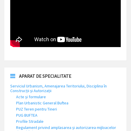
APARAT DE SPECIALITATE
Serviciul Urbanism, Amenajarea Teritoriului, Disciplina în
Construcții și Autorizații
Acte și formulare
Plan Urbanistic General Buftea
PUZ Teren pentru Tineri
PUG BUFTEA
Profile Stradale
Regulament privind amplasarea și autorizarea mijloacelor