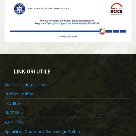
LINK-URI UTILE
Consiliul Județean Ilfov
Prefectura Ilfov
I.P.J. Ilfov
ANAF Ilfov
A.P.M. Ilfov
Spitalul de Obstetrică-Ginecologie Buftea