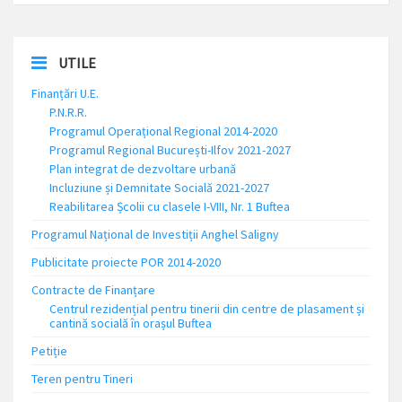
UTILE
Finanțări U.E.
P.N.R.R.
Programul Operațional Regional 2014-2020
Programul Regional București-Ilfov 2021-2027
Plan integrat de dezvoltare urbană
Incluziune și Demnitate Socială 2021-2027
Reabilitarea Școlii cu clasele I-VIII, Nr. 1 Buftea
Programul Național de Investiții Anghel Saligny
Publicitate proiecte POR 2014-2020
Contracte de Finanțare
Centrul rezidențial pentru tinerii din centre de plasament și
cantină socială în orașul Buftea
Petiție
Teren pentru Tineri