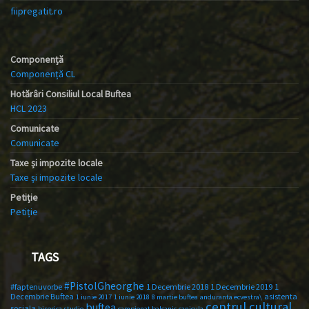
fiipregatit.ro
Componență
Componență CL
Hotărâri Consiliul Local Buftea
HCL 2023
Comunicate
Comunicate
Taxe și impozite locale
Taxe și impozite locale
Petiție
Petiție
TAGS
#PistolGheorghe
#faptenuvorbe
1 Decembrie 2018
1 Decembrie 2019
1
Decembrie Buftea
asistenta
1 iunie 2017
1 iunie 2018
8 martie buftea
anduranta ecvestra\
centrul cultural
buftea
sociala
biserica studio
campionat balcanic
canicula