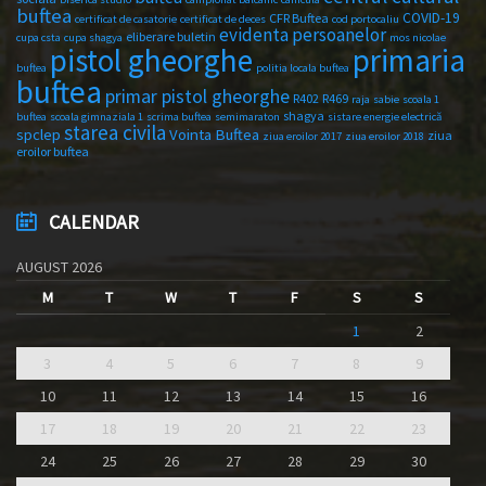
buftea
COVID-19
CFR Buftea
certificat de casatorie
certificat de deces
cod portocaliu
evidenta persoanelor
eliberare buletin
cupa csta
cupa shagya
mos nicolae
primaria
pistol gheorghe
buftea
politia locala buftea
buftea
primar pistol gheorghe
R402
R469
raja
sabie
scoala 1
shagya
buftea
scoala gimnaziala 1
scrima buftea
semimaraton
sistare energie electrică
starea civila
spclep
Vointa Buftea
ziua
ziua eroilor 2017
ziua eroilor 2018
eroilor buftea
CALENDAR
AUGUST 2026
M
T
W
T
F
S
S
1
2
3
4
5
6
7
8
9
10
11
12
13
14
15
16
17
18
19
20
21
22
23
24
25
26
27
28
29
30