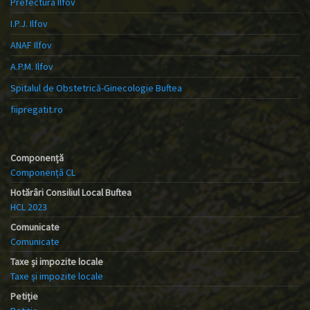
Prefectura Ilfov
I.P.J. Ilfov
ANAF Ilfov
A.P.M. Ilfov
Spitalul de Obstetrică-Ginecologie Buftea
fiipregatit.ro
Componență
Componență CL
Hotărâri Consiliul Local Buftea
HCL 2023
Comunicate
Comunicate
Taxe și impozite locale
Taxe și impozite locale
Petiție