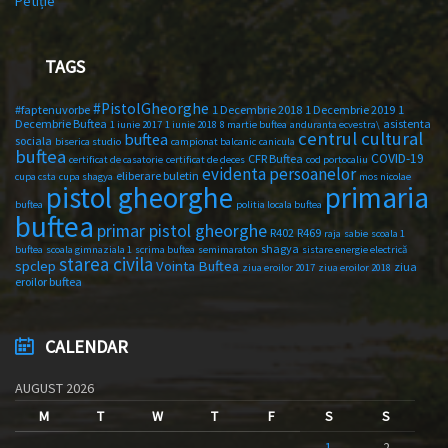
Petiție
TAGS
#PistolGheorghe
#faptenuvorbe
1 Decembrie 2018
1 Decembrie 2019
1
Decembrie Buftea
asistenta
1 iunie 2017
1 iunie 2018
8 martie buftea
anduranta ecvestra\
centrul cultural
buftea
sociala
biserica studio
campionat balcanic
canicula
buftea
COVID-19
CFR Buftea
certificat de casatorie
certificat de deces
cod portocaliu
evidenta persoanelor
eliberare buletin
cupa csta
cupa shagya
mos nicolae
primaria
pistol gheorghe
buftea
politia locala buftea
buftea
primar pistol gheorghe
R402
R469
raja
sabie
scoala 1
shagya
buftea
scoala gimnaziala 1
scrima buftea
semimaraton
sistare energie electrică
starea civila
spclep
Vointa Buftea
ziua
ziua eroilor 2017
ziua eroilor 2018
eroilor buftea
CALENDAR
AUGUST 2026
M
T
W
T
F
S
S
1
2