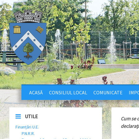
ACASĂ
CONSILIUL LOCAL
COMUNICATE
IMPO
UTILE
Cum se d
declaraț
Finanțări U.E.
P.N.R.R.