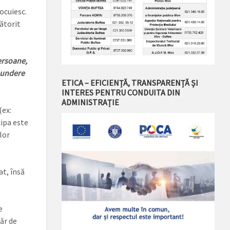
ocuiesc.
ătorit
ersoane,
spundere
ETICA – EFICIENȚĂ, TRANSPARENȚĂ ȘI
INTERES PENTRU CONDUITA DIN
ADMINISTRAȚIE
(ex:
ipa este
lor
at, însă
e
ăr de