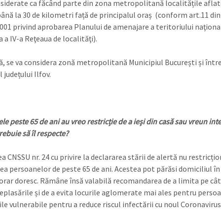
siderate ca făcând parte din zona metropolitană localitățile aflat
până la 30 de kilometri față de principalul oraș (conform art.11 di
2001 privind aprobarea Planului de amenajare a teritoriului naţiona
 a IV-a Reţeaua de localităţi).
, se va considera zonă metropolitană Municipiul București și într
l județului Ilfov.
e peste 65 de ani au vreo restricție de a ieși din casă sau vreun inte
rebuie să îl respecte?
 CNSSU nr. 24 cu privire la declararea stării de alertă nu restricți
ea persoanelor de peste 65 de ani. Acestea pot părăsi domiciliul în
 orar doresc. Rămâne însă valabilă recomandarea de a limita pe câ
deplasările și de a evita locurile aglomerate mai ales pentru perso
le vulnerabile pentru a reduce riscul infectării cu noul Coronavirus