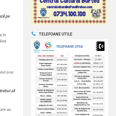
ază pe
TELEFOANE UTILE
a în
fând
lul orar
trebui să
care au