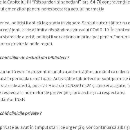
 la Capitolul III “Răspunderi și sancțiuni”, art. 64-70 contravențiile
l amenzilor pentru nerespectarea actului normativ.
ea, polițiștii aplică legislația în vigoare. Scopul autorităților nu 
 cetățenii, ci de a limita răspândirea virusului COVID-19. În contex
la starea de alertă, polițiștii vor acționa în principal pentru îndrum
or cu privire la noile reguli.
hid sălile de lectură din biblioteci ?
ariantă este în prezent în analiza autorităților, urmând ca o decizi
tă în perioada următoare. Activitățile bibliotecilor sunt permise 
stării de alertă, potrivit Hotărârii CNSSU nr.24 și anexei atașate, î
e respectării normelor de prevenție și protecție și cu respectarea
ărilor INSP.
hid clinicile private ?
 private au avut în timpul stării de urgență și vor continua să aibă și