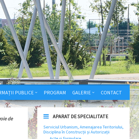
RMAȚII PUBLICE
PROGRAM
GALERIE
CONTACT
APARAT DE SPECIALITATE
voie de
Serviciul Urbanism, Amenajarea Teritoriului,
Disciplina în Construcții și Autorizații
Acte și formulare