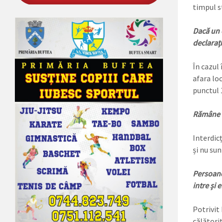
timpul st
Dacă un c
declaraț
În cazul
afara loc
punctul 1
Rămâne v
Interdic
și nu sun
Persoanel
intre și e
Potrivit
călătorit