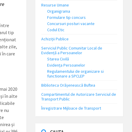
re
Resurse Umane
Organigrama
Formulare tip concurs
Concursuri posturi vacante
între
Codul Etic
rul tip
Achiziții Publice
menționat
lte zile,
Serviciul Public Comunitar Local de
Evidență a Persoanelor
 în care
Starea Civilă
Evidența Persoanelor
Regulamentului de organizare si
functionare a SPCLEP
Biblioteca Orășenească Buftea
 mai 2020
Compartimentul de Autorizare Serviciul de
i în alte
Transport Public
licabile
Înregistrare Mijloace de Transport
re nu
te
nirea și
al nr.396