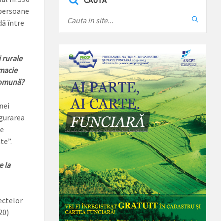
CAUTA
 persoane
dă între
 rurale
rmacie
/comună?
nei
igurarea
de
te”.
e la
ectelor
20)