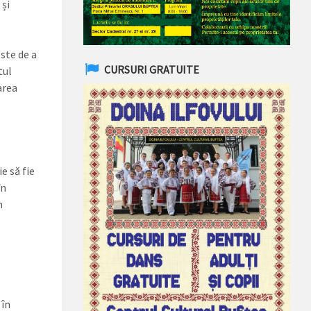
 și
este de a
CURSURI GRATUITE
tul
area
e să fie
în
n
 în