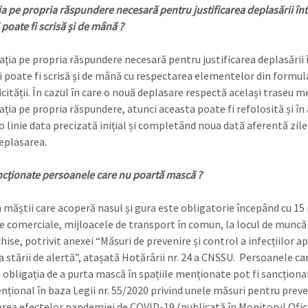
ia pe propria răspundere necesară pentru justificarea deplasării înt
i poate fi scrisă și de mână ?
ația pe propria răspundere necesară pentru justificarea deplasării 
ți poate fi scrisă și de mână cu respectarea elementelor din formula
icității. În cazul în care o nouă deplasare respectă același traseu 
ația pe propria răspundere, atunci aceasta poate fi refolosită și în a
o linie data precizată inițial și completând noua dată aferentă zilei
deplasarea.
ancționate persoanele care nu poartă mască ?
 măștii care acoperă nasul și gura este obligatorie începând cu 15
le comerciale, mijloacele de transport în comun, la locul de muncă ș
chise, potrivit anexei “Măsuri de prevenire și control a infecțiilor ap
a stării de alertă”, atașată Hotărârii nr. 24 a CNSSU. Persoanele ca
 obligația de a purta mască în spațiile menționate pot fi sancționa
nțional în baza Legii nr. 55/2020 privind unele măsuri pentru preve
ea efectelor pandemiei de COVID-19 (publicată în Monitorul Ofici