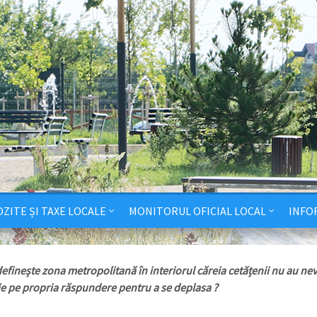
ZITE ȘI TAXE LOCALE
MONITORUL OFICIAL LOCAL
INFO
efinește zona metropolitană în interiorul căreia cetățenii nu au ne
ie pe propria răspundere pentru a se deplasa ?