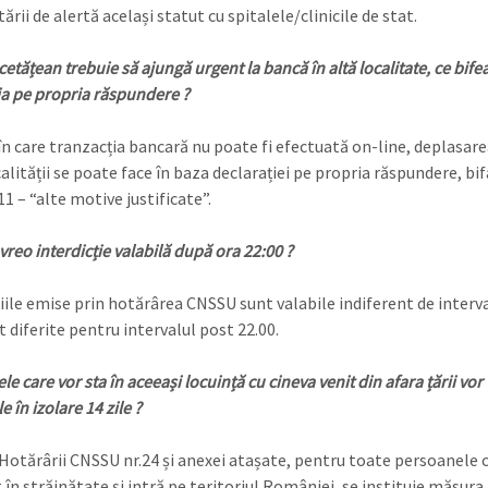
ării de alertă același statut cu spitalele/clinicile de stat.
etățean trebuie să ajungă urgent la bancă în altă localitate, ce bife
ia pe propria răspundere ?
 în care tranzacția bancară nu poate fi efectuată on-line, deplasare
alității se poate face în baza declarației pe propria răspundere, bi
1 – “alte motive justificate”.
reo interdicție valabilă după ora 22:00 ?
țiile emise prin hotărârea CNSSU sunt valabile indiferent de interva
t diferite pentru intervalul post 22.00.
e care vor sta în aceeași locuință cu cineva venit din afara țării vor 
le în izolare 14 zile ?
 Hotărârii CNSSU nr.24 și anexei atașate, pentru toate persoanele 
 în străinătate și intră pe teritoriul României, se instituie măsura