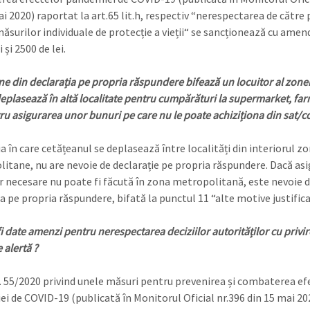
ai 2020) raportat la art.65 lit.h, respectiv “nerespectarea de către
măsurilor individuale de protecție a vieții“ se sancționează cu amen
 și 2500 de lei.
ne din declarația pe propria răspundere bifează un locuitor al zonei
deplasează în altă localitate pentru cumpărături la supermarket, fa
ru asigurarea unor bunuri pe care nu le poate achiziționa din sat
ia în care cetățeanul se deplasează între localități din interiorul zo
itane, nu are nevoie de declarație pe propria răspundere. Dacă as
r necesare nu poate fi făcută în zona metropolitană, este nevoie 
a pe propria răspundere, bifată la punctul 11 “alte motive justifica
i date amenzi pentru nerespectarea deciziilor autorităților cu privir
 alertă ?
. 55/2020 privind unele măsuri pentru prevenirea și combaterea ef
i de COVID-19 (publicată în Monitorul Oficial nr.396 din 15 mai 20