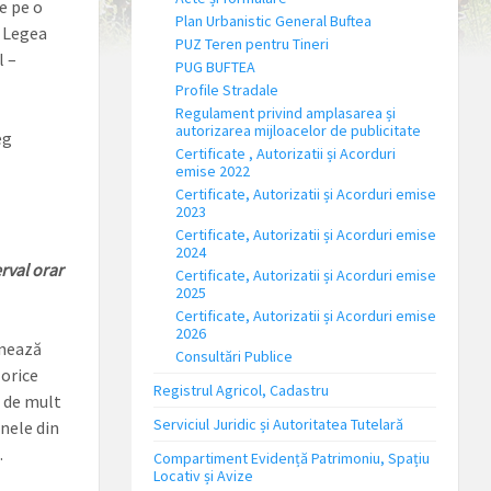
e pe o
Plan Urbanistic General Buftea
n Legea
PUZ Teren pentru Tineri
l –
PUG BUFTEA
Profile Stradale
Regulament privind amplasarea și
autorizarea mijloacelor de publicitate
eg
Certificate , Autorizatii și Acorduri
emise 2022
Certificate, Autorizatii și Acorduri emise
2023
Certificate, Autorizatii și Acorduri emise
2024
rval orar
Certificate, Autorizatii și Acorduri emise
2025
Certificate, Autorizatii și Acorduri emise
2026
onează
Consultări Publice
 orice
Registrul Agricol, Cadastru
t de mult
Serviciul Juridic și Autoritatea Tutelară
anele din
.
Compartiment Evidență Patrimoniu, Spațiu
Locativ și Avize