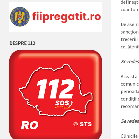
definește
cuantumu
De asemen
sancționa
trecerii 
DESPRE 112
cetățenil
Se redesc
Această v
comunica
perioada 
condițiil
recomand
Se redesc
Clinicile