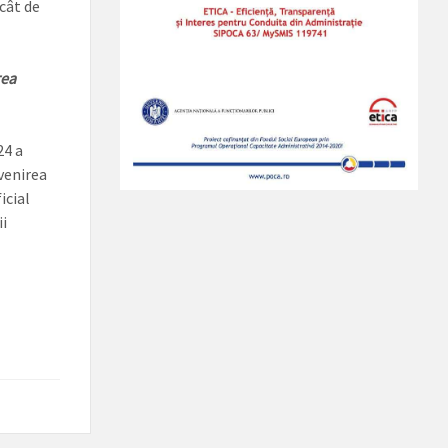
cât de
rea
24 a
venirea
icial
ii