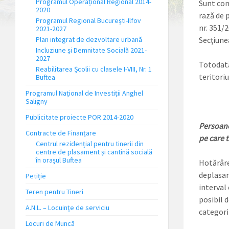
Programul Operațional Regional 2014-
Sunt con
2020
rază de 
Programul Regional București-Ilfov
nr. 351/
2021-2027
Plan integrat de dezvoltare urbană
Secţiunea
Incluziune și Demnitate Socială 2021-
2027
Totodată
Reabilitarea Școlii cu clasele I-VIII, Nr. 1
teritoriu
Buftea
Programul Național de Investiții Anghel
Saligny
Publicitate proiecte POR 2014-2020
Persoanel
Contracte de Finanțare
pe care t
Centrul rezidențial pentru tinerii din
centre de plasament și cantină socială
în orașul Buftea
Hotărârea
deplasar
Petiție
interval
Teren pentru Tineri
posibil 
A.N.L. – Locuinţe de serviciu
categorii
Locuri de Muncă