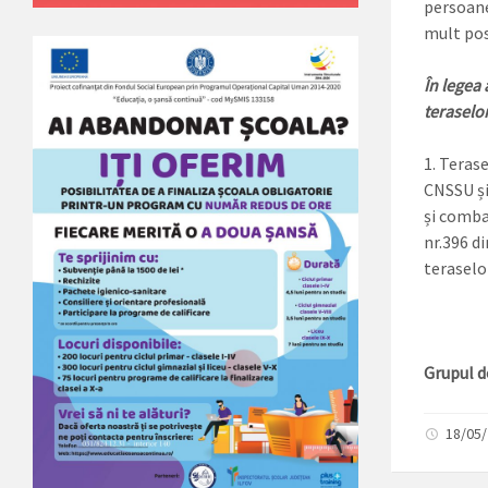
persoane
mult posi
În legea
teraselor
Terasel
CNSSU și
și comba
nr.396 di
teraselor
Grupul d
18/05/