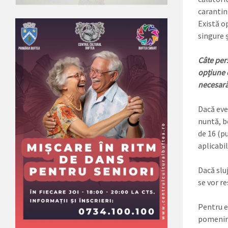
carantină
Există o
singure ș
Câte per
opțiune 
necesară 
Dacă even
nuntă, b
de 16 (pu
aplicabil
Dacă sluj
se vor re
Pentru e
pomenire 