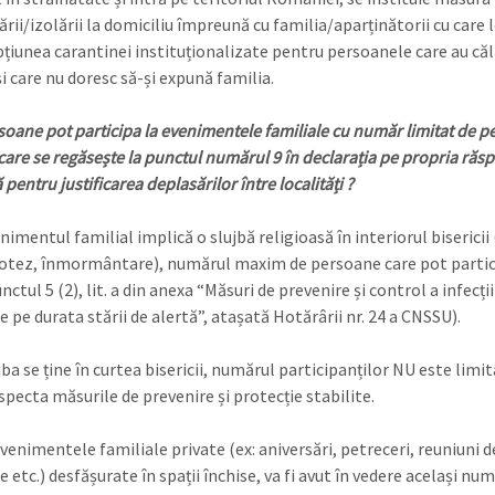
rii/izolării la domiciliu împreună cu familia/aparținătorii cu care l
pțiunea carantinei instituționalizate pentru persoanele care au căl
i care nu doresc să-și expună familia.
soane pot participa la evenimentele familiale cu număr limitat de p
care se regăsește la punctul numărul 9 în declarația pe propria ră
pentru justificarea deplasărilor între localități ?
imentul familial implică o slujbă religioasă în interiorul bisericii 
otez, înmormântare), numărul maxim de persoane care pot partic
nctul 5 (2), lit. a din anexa “Măsuri de prevenire și control a infecții
e pe durata stării de alertă”, atașată Hotărârii nr. 24 a CNSSU).
ba se ține în curtea bisericii, numărul participanților NU este limit
specta măsurile de prevenire și protecție stabilite.
venimentele familiale private (ex: aniversări, petreceri, reuniuni d
etc.) desfășurate în spații închise, va fi avut în vedere același num