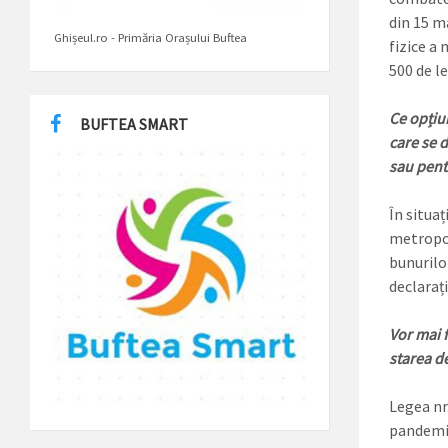
din 15 m
Ghișeul.ro - Primăria Orașului Buftea
fizice a 
500 de lei
Ce opțiu
BUFTEA SMART
care se 
sau pent
În situaț
metropol
bunurilo
declarați
Vor mai f
starea de
Legea nr
pandemie