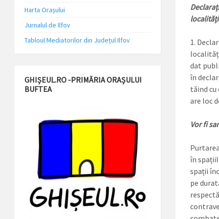
Declaraț
Harta Orașului
localităț
Jurnalul de Ilfov
Tabloul Mediatorilor din Județul Ilfov
Declar
localită
dat publ
în declar
GHIȘEUL.RO -PRIMĂRIA ORAȘULUI
BUFTEA
tăind cu 
are loc 
Vor fi s
Purtarea
în spații
spații în
pe durat
respectă
contrave
combater