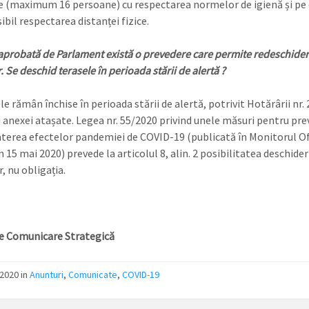
 (maximum 16 persoane) cu respectarea normelor de igienă și pe 
bil respectarea distanței fizice.
 aprobată de Parlament există o prevedere care permite redeschide
. Se deschid terasele în perioada stării de alertă ?
e rămân închise în perioada stării de alertă, potrivit Hotărârii nr. 
 anexei atașate. Legea nr. 55/2020 privind unele măsuri pentru pre
terea efectelor pandemiei de COVID-19 (publicată în Monitorul Of
n 15 mai 2020) prevede la articolul 8, alin. 2 posibilitatea deschider
, nu obligația.
e Comunicare Strategică
2020 in
Anunturi
,
Comunicate
,
COVID-19