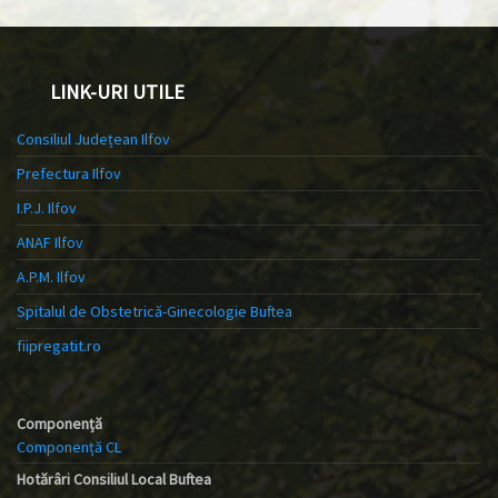
LINK-URI UTILE
Consiliul Județean Ilfov
Prefectura Ilfov
I.P.J. Ilfov
ANAF Ilfov
A.P.M. Ilfov
Spitalul de Obstetrică-Ginecologie Buftea
fiipregatit.ro
Componență
Componență CL
Hotărâri Consiliul Local Buftea