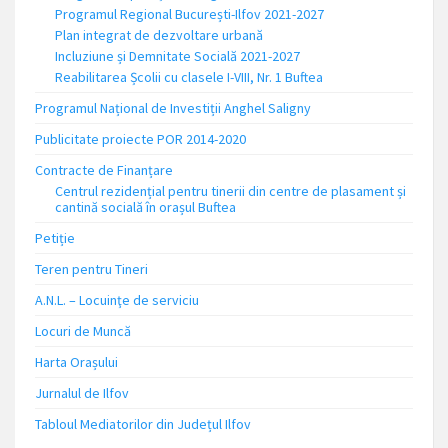
Programul Regional București-Ilfov 2021-2027
Plan integrat de dezvoltare urbană
Incluziune și Demnitate Socială 2021-2027
Reabilitarea Școlii cu clasele I-VIII, Nr. 1 Buftea
Programul Național de Investiții Anghel Saligny
Publicitate proiecte POR 2014-2020
Contracte de Finanțare
Centrul rezidențial pentru tinerii din centre de plasament și
cantină socială în orașul Buftea
Petiție
Teren pentru Tineri
A.N.L. – Locuinţe de serviciu
Locuri de Muncă
Harta Orașului
Jurnalul de Ilfov
Tabloul Mediatorilor din Județul Ilfov