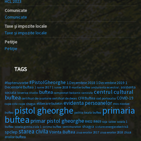
HCL 2023
Comunicate
Comunicate
Taxe și impozite locale
Taxe și impozite locale
Petiție
Petiție
TAGS
#PistolGheorghe
#faptenuvorbe
1 Decembrie 2018
1 Decembrie 2019
1
Decembrie Buftea
asistenta
1 iunie 2017
1 iunie 2018
8 martie buftea
anduranta ecvestra\
centrul cultural
buftea
sociala
biserica studio
campionat balcanic
canicula
buftea
COVID-19
CFR Buftea
certificat de casatorie
certificat de deces
cod portocaliu
evidenta persoanelor
eliberare buletin
cupa csta
cupa shagya
mos nicolae
primaria
pistol gheorghe
buftea
politia locala buftea
buftea
primar pistol gheorghe
R402
R469
raja
sabie
scoala 1
shagya
buftea
scoala gimnaziala 1
scrima buftea
semimaraton
sistare energie electrică
starea civila
spclep
Vointa Buftea
ziua
ziua eroilor 2017
ziua eroilor 2018
eroilor buftea