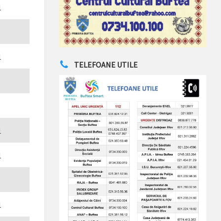
1
1
TELEFOANE UTILE
1
1
1