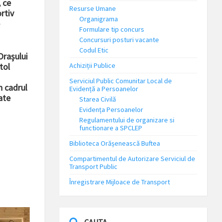
 ce
Resurse Umane
rtiv
Organigrama
Formulare tip concurs
Concursuri posturi vacante
Codul Etic
Orașului
Achiziții Publice
tol
Serviciul Public Comunitar Local de
n cadrul
Evidență a Persoanelor
ate
Starea Civilă
Evidența Persoanelor
Regulamentului de organizare si
functionare a SPCLEP
Biblioteca Orășenească Buftea
Compartimentul de Autorizare Serviciul de
Transport Public
Înregistrare Mijloace de Transport