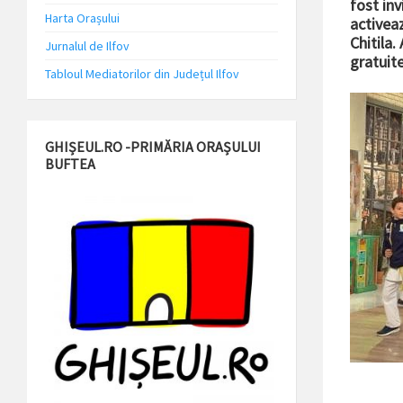
fost inv
Harta Orașului
activeaz
Chitila.
Jurnalul de Ilfov
gratuit
Tabloul Mediatorilor din Județul Ilfov
GHIȘEUL.RO -PRIMĂRIA ORAȘULUI
BUFTEA