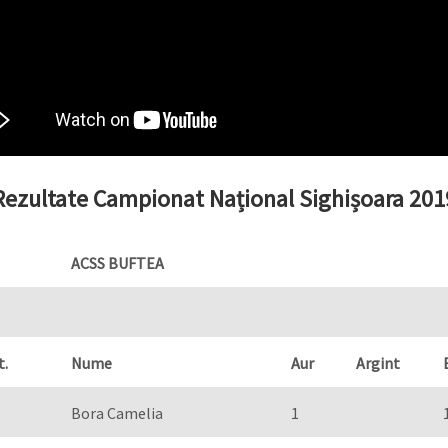
Rezultate Campionat Național Sighișoara 201
ACSS BUFTEA
t.
Nume
Aur
Argint
Bora Camelia
1