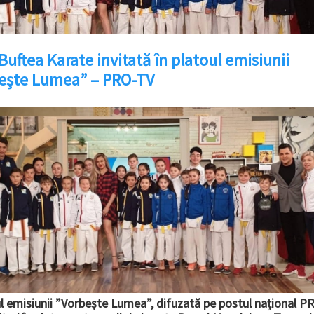
uftea Karate invitată în platoul emisiunii
ește Lumea” – PRO-TV
ul emisiunii ”Vorbește Lumea”, difuzată pe postul național PR