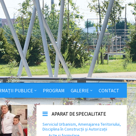
RMAȚII PUBLICE
PROGRAM
GALERIE
CONTACT
APARAT DE SPECIALITATE
Serviciul Urbanism, Amenajarea Teritoriului,
Disciplina în Construcții și Autorizații
Acte și formulare