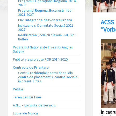
Programul Operațional Regional 2014-
2020
Programul Regional București-Ilfov
2021-2027
Plan integrat de dezvoltare urbană
ACSS B
Incluziune și Demnitate Socială 2021-
”Vorb
2027
Reabilitarea Școlii cu clasele I-VIII, Nr. 1
Buftea
Programul Național de Investiții Anghel
Saligny
Publicitate proiecte POR 2014-2020
Contracte de Finanțare
Centrul rezidențial pentru tinerii din
centre de plasament și cantină socială
în orașul Buftea
Petiție
Teren pentru Tineri
A.N.L. – Locuinţe de serviciu
În cadr
Locuri de Muncă