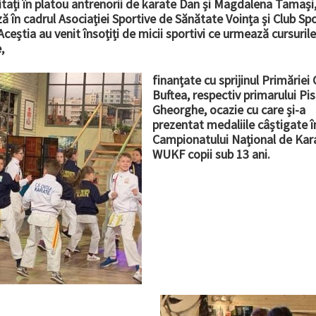
itați în platou antrenorii de karate Dan și Magdalena Tamași,
ă în cadrul Asociației Sportive de Sănătate Voința și Club Spo
 Aceștia au venit însoțiți de micii sportivi ce urmează cursurile
e,
finanțate cu sprijinul Primăriei 
Buftea, respectiv primarului Pis
Gheorghe, ocazie cu care și-a
prezentat medaliile câștigate î
Campionatului Național de Kar
WUKF copii sub 13 ani.