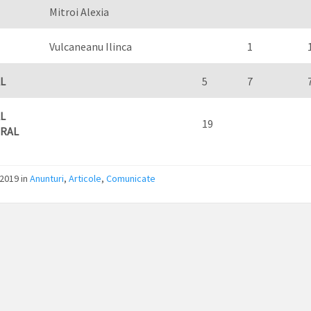
Mitroi Alexia
Vulcaneanu Ilinca
1
L
5
7
L
19
RAL
/2019
in
Anunturi
,
Articole
,
Comunicate