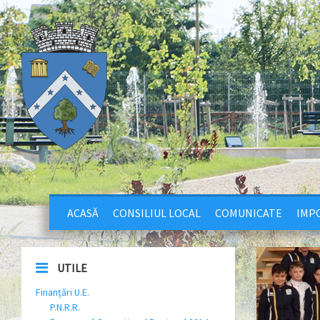
ACASĂ
CONSILIUL LOCAL
COMUNICATE
IMPO
UTILE
Finanțări U.E.
P.N.R.R.