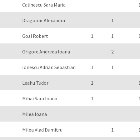
Calinescu Sara Maria
Dragomir Alexandru
1
Gozi Robert
1
1
Grigore Andreea Ioana
2
Ionescu Adrian Sebastian
1
1
Leahu Tudor
1
Mihai Sara Ioana
1
Milea Ioana
Milea Vlad Dumitru
1