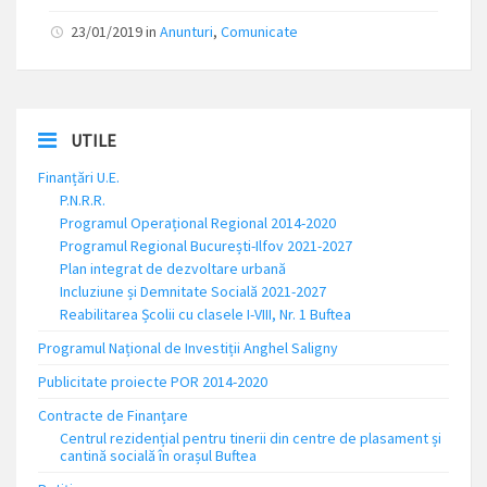
23/01/2019
in
Anunturi
,
Comunicate
UTILE
Finanțări U.E.
P.N.R.R.
Programul Operațional Regional 2014-2020
Programul Regional București-Ilfov 2021-2027
Plan integrat de dezvoltare urbană
Incluziune și Demnitate Socială 2021-2027
Reabilitarea Școlii cu clasele I-VIII, Nr. 1 Buftea
Programul Național de Investiții Anghel Saligny
Publicitate proiecte POR 2014-2020
Contracte de Finanțare
Centrul rezidențial pentru tinerii din centre de plasament și
cantină socială în orașul Buftea