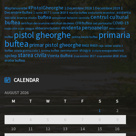
#PistolGheorghe
#faptenuvorbe
1 Decembrie 2018
1 Decembrie 2019
1
Decembrie Buftea
asistenta
1 iunie 2017
1 iunie 2018
8 martie buftea
anduranta ecvestra\
centrul cultural
buftea
sociala
biserica studio
campionat balcanic
canicula
buftea
COVID-19
CFR Buftea
certificat de casatorie
certificat de deces
cod portocaliu
evidenta persoanelor
eliberare buletin
cupa csta
cupa shagya
mos nicolae
primaria
pistol gheorghe
buftea
politia locala buftea
buftea
primar pistol gheorghe
R402
R469
raja
sabie
scoala 1
shagya
buftea
scoala gimnaziala 1
scrima buftea
semimaraton
sistare energie electrică
starea civila
spclep
Vointa Buftea
ziua
ziua eroilor 2017
ziua eroilor 2018
eroilor buftea
CALENDAR
AUGUST 2026
M
T
W
T
F
S
S
1
2
3
4
5
6
7
8
9
10
11
12
13
14
15
16