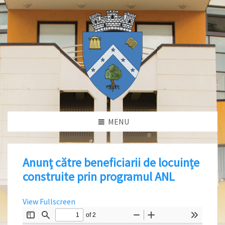
MENU
Anunț către beneficiarii de locuințe
construite prin programul ANL
View Fullscreen