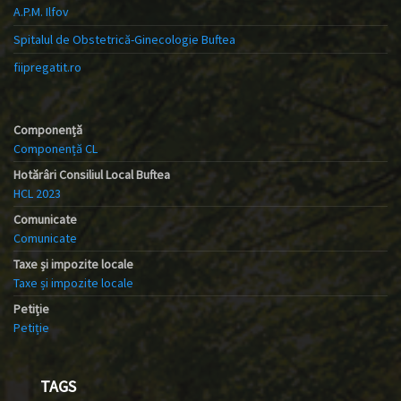
A.P.M. Ilfov
Spitalul de Obstetrică-Ginecologie Buftea
fiipregatit.ro
Componență
Componență CL
Hotărâri Consiliul Local Buftea
HCL 2023
Comunicate
Comunicate
Taxe și impozite locale
Taxe și impozite locale
Petiție
Petiție
TAGS