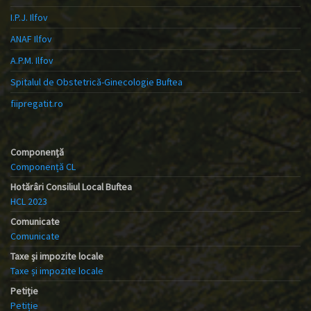
I.P.J. Ilfov
ANAF Ilfov
A.P.M. Ilfov
Spitalul de Obstetrică-Ginecologie Buftea
fiipregatit.ro
Componență
Componență CL
Hotărâri Consiliul Local Buftea
HCL 2023
Comunicate
Comunicate
Taxe și impozite locale
Taxe și impozite locale
Petiție
Petiție