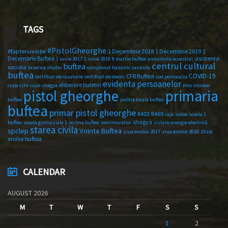
TAGS
#PistolGheorghe
#faptenuvorbe
1 Decembrie 2018
1 Decembrie 2019
1
Decembrie Buftea
asistenta
1 iunie 2017
1 iunie 2018
8 martie buftea
anduranta ecvestra\
centrul cultural
buftea
sociala
biserica studio
campionat balcanic
canicula
buftea
COVID-19
CFR Buftea
certificat de casatorie
certificat de deces
cod portocaliu
evidenta persoanelor
eliberare buletin
cupa csta
cupa shagya
mos nicolae
primaria
pistol gheorghe
buftea
politia locala buftea
buftea
primar pistol gheorghe
R402
R469
raja
sabie
scoala 1
shagya
buftea
scoala gimnaziala 1
scrima buftea
semimaraton
sistare energie electrică
starea civila
spclep
Vointa Buftea
ziua
ziua eroilor 2017
ziua eroilor 2018
eroilor buftea
CALENDAR
AUGUST 2026
M
T
W
T
F
S
S
1
2