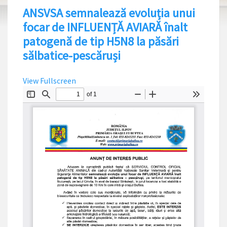
ANSVSA semnalează evoluția unui
focar de INFLUENȚĂ AVIARĂ înalt
patogenă de tip H5N8 la păsări
sălbatice-pescăruși
View Fullscreen