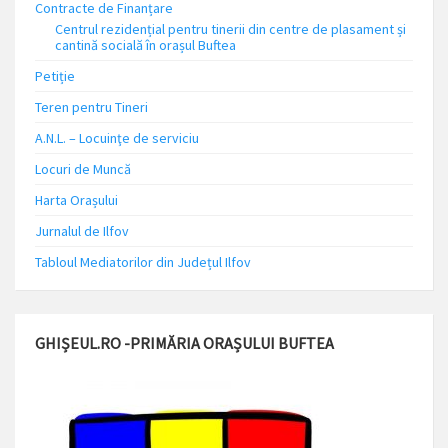
Contracte de Finanțare
Centrul rezidențial pentru tinerii din centre de plasament și
cantină socială în orașul Buftea
Petiție
Teren pentru Tineri
A.N.L. – Locuinţe de serviciu
Locuri de Muncă
Harta Orașului
Jurnalul de Ilfov
Tabloul Mediatorilor din Județul Ilfov
GHIȘEUL.RO -PRIMĂRIA ORAȘULUI BUFTEA