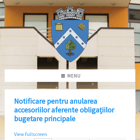
MENU
Notificare pentru anularea
accesoriilor aferente obligațiilor
bugetare principale
View Fullscreen