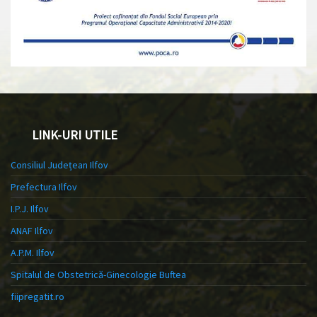
LINK-URI UTILE
Consiliul Județean Ilfov
Prefectura Ilfov
I.P.J. Ilfov
ANAF Ilfov
A.P.M. Ilfov
Spitalul de Obstetrică-Ginecologie Buftea
fiipregatit.ro