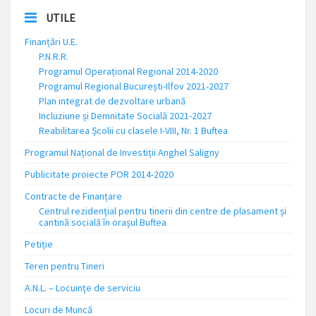
UTILE
Finanțări U.E.
P.N.R.R.
Programul Operațional Regional 2014-2020
Programul Regional București-Ilfov 2021-2027
Plan integrat de dezvoltare urbană
Incluziune și Demnitate Socială 2021-2027
Reabilitarea Școlii cu clasele I-VIII, Nr. 1 Buftea
Programul Național de Investiții Anghel Saligny
Publicitate proiecte POR 2014-2020
Contracte de Finanțare
Centrul rezidențial pentru tinerii din centre de plasament și
cantină socială în orașul Buftea
Petiție
Teren pentru Tineri
A.N.L. – Locuinţe de serviciu
Locuri de Muncă