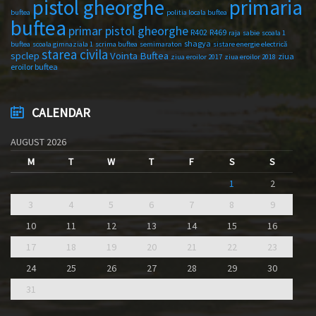
primaria
pistol gheorghe
buftea
politia locala buftea
buftea
primar pistol gheorghe
R402
R469
raja
sabie
scoala 1
shagya
buftea
scoala gimnaziala 1
scrima buftea
semimaraton
sistare energie electrică
starea civila
spclep
Vointa Buftea
ziua
ziua eroilor 2017
ziua eroilor 2018
eroilor buftea
CALENDAR
AUGUST 2026
M
T
W
T
F
S
S
1
2
3
4
5
6
7
8
9
10
11
12
13
14
15
16
17
18
19
20
21
22
23
24
25
26
27
28
29
30
31