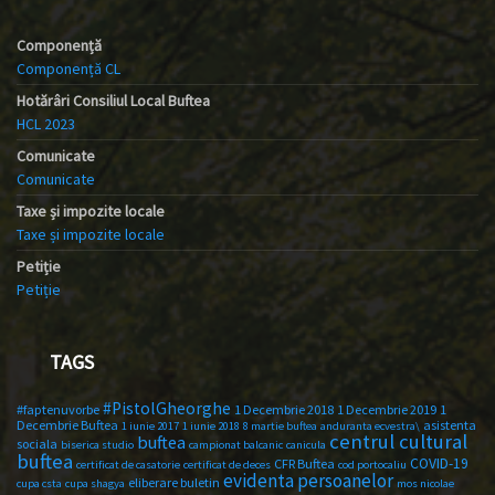
Componență
Componență CL
Hotărâri Consiliul Local Buftea
HCL 2023
Comunicate
Comunicate
Taxe și impozite locale
Taxe și impozite locale
Petiție
Petiție
TAGS
#PistolGheorghe
#faptenuvorbe
1 Decembrie 2018
1 Decembrie 2019
1
Decembrie Buftea
asistenta
1 iunie 2017
1 iunie 2018
8 martie buftea
anduranta ecvestra\
centrul cultural
buftea
sociala
biserica studio
campionat balcanic
canicula
buftea
COVID-19
CFR Buftea
certificat de casatorie
certificat de deces
cod portocaliu
evidenta persoanelor
eliberare buletin
cupa csta
cupa shagya
mos nicolae