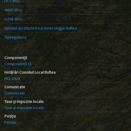
I.P.J. Ilfov
ANAF Ilfov
A.P.M. Ilfov
Spitalul de Obstetrică-Ginecologie Buftea
fiipregatit.ro
Componență
Componență CL
Hotărâri Consiliul Local Buftea
HCL 2023
Comunicate
Comunicate
Taxe și impozite locale
Taxe și impozite locale
Petiție
Petiție