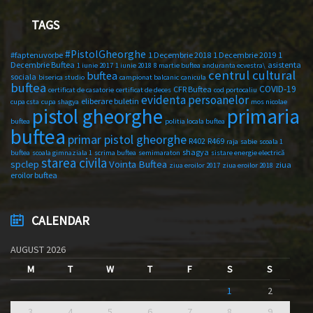
TAGS
#PistolGheorghe
#faptenuvorbe
1 Decembrie 2018
1 Decembrie 2019
1
Decembrie Buftea
asistenta
1 iunie 2017
1 iunie 2018
8 martie buftea
anduranta ecvestra\
centrul cultural
buftea
sociala
biserica studio
campionat balcanic
canicula
buftea
COVID-19
CFR Buftea
certificat de casatorie
certificat de deces
cod portocaliu
evidenta persoanelor
eliberare buletin
cupa csta
cupa shagya
mos nicolae
primaria
pistol gheorghe
buftea
politia locala buftea
buftea
primar pistol gheorghe
R402
R469
raja
sabie
scoala 1
shagya
buftea
scoala gimnaziala 1
scrima buftea
semimaraton
sistare energie electrică
starea civila
spclep
Vointa Buftea
ziua
ziua eroilor 2017
ziua eroilor 2018
eroilor buftea
CALENDAR
AUGUST 2026
M
T
W
T
F
S
S
1
2
3
4
5
6
7
8
9