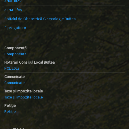
ANAF Ilfov
A.P.M. Ilfov
Spitalul de Obstetrică-Ginecologie Buftea
fiipregatit.ro
Componență
Componență CL
Hotărâri Consiliul Local Buftea
HCL 2023
Comunicate
Comunicate
Taxe și impozite locale
Taxe și impozite locale
Petiție
Petiție