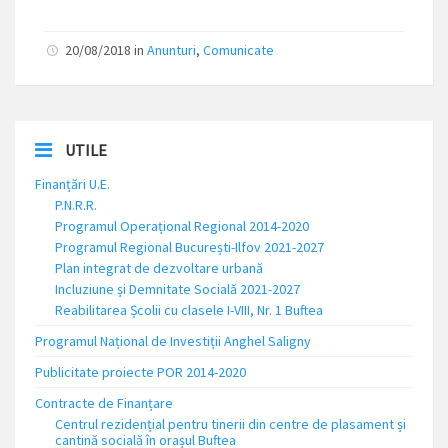
20/08/2018
in
Anunturi
,
Comunicate
UTILE
Finanțări U.E.
P.N.R.R.
Programul Operațional Regional 2014-2020
Programul Regional București-Ilfov 2021-2027
Plan integrat de dezvoltare urbană
Incluziune și Demnitate Socială 2021-2027
Reabilitarea Școlii cu clasele I-VIII, Nr. 1 Buftea
Programul Național de Investiții Anghel Saligny
Publicitate proiecte POR 2014-2020
Contracte de Finanțare
Centrul rezidențial pentru tinerii din centre de plasament și
cantină socială în orașul Buftea