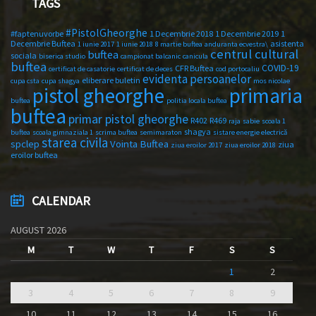
TAGS
#PistolGheorghe
#faptenuvorbe
1 Decembrie 2018
1 Decembrie 2019
1
Decembrie Buftea
asistenta
1 iunie 2017
1 iunie 2018
8 martie buftea
anduranta ecvestra\
centrul cultural
buftea
sociala
biserica studio
campionat balcanic
canicula
buftea
COVID-19
CFR Buftea
certificat de casatorie
certificat de deces
cod portocaliu
evidenta persoanelor
eliberare buletin
cupa csta
cupa shagya
mos nicolae
primaria
pistol gheorghe
buftea
politia locala buftea
buftea
primar pistol gheorghe
R402
R469
raja
sabie
scoala 1
shagya
buftea
scoala gimnaziala 1
scrima buftea
semimaraton
sistare energie electrică
starea civila
spclep
Vointa Buftea
ziua
ziua eroilor 2017
ziua eroilor 2018
eroilor buftea
CALENDAR
AUGUST 2026
M
T
W
T
F
S
S
1
2
3
4
5
6
7
8
9
10
11
12
13
14
15
16