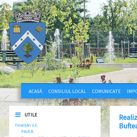
ACASĂ
CONSILIUL LOCAL
COMUNICATE
IMPO
UTILE
Realiz
Buftea
Finanțări U.E.
P.N.R.R.