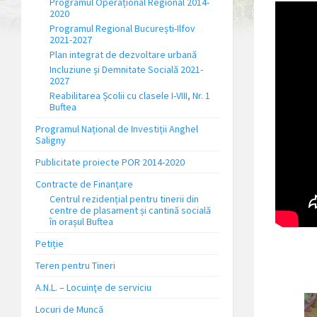
Programul Operațional Regional 2014-
2020
Programul Regional București-Ilfov
2021-2027
Plan integrat de dezvoltare urbană
Incluziune și Demnitate Socială 2021-
2027
Reabilitarea Școlii cu clasele I-VIII, Nr. 1
Buftea
Programul Național de Investiții Anghel
Saligny
Publicitate proiecte POR 2014-2020
Contracte de Finanțare
Centrul rezidențial pentru tinerii din
centre de plasament și cantină socială
în orașul Buftea
Petiție
Teren pentru Tineri
A.N.L. – Locuinţe de serviciu
Locuri de Muncă