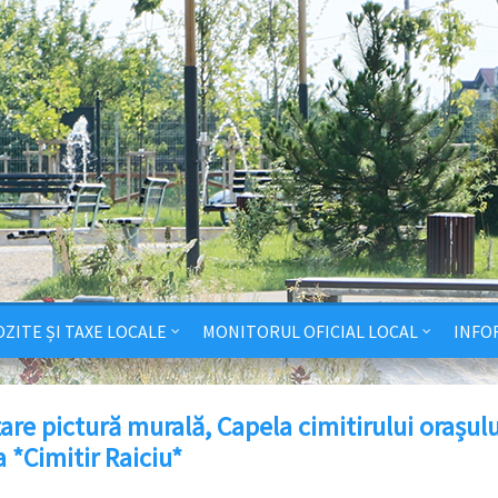
ZITE ȘI TAXE LOCALE
MONITORUL OFICIAL LOCAL
INFO
are pictură murală, Capela cimitirului orașulu
 *Cimitir Raiciu*