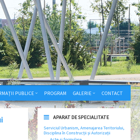
RMAȚII PUBLICE
PROGRAM
GALERIE
CONTACT
APARAT DE SPECIALITATE
i
Serviciul Urbanism, Amenajarea Teritoriului,
Disciplina în Construcții și Autorizații
Acte și formulare