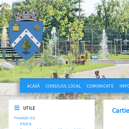
ACASĂ
CONSILIUL LOCAL
COMUNICATE
IMPO
UTILE
Carti
Finanțări U.E.
P.N.R.R.