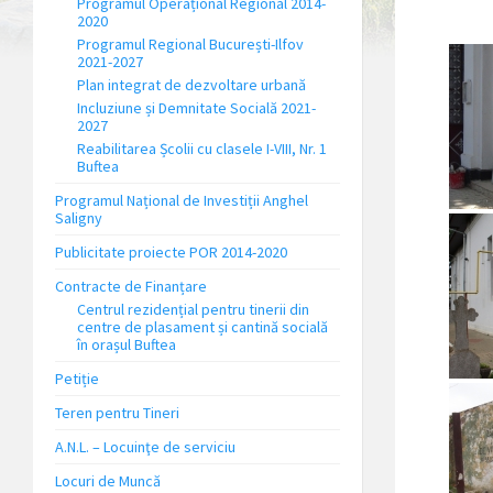
Programul Operațional Regional 2014-
2020
Programul Regional București-Ilfov
2021-2027
Plan integrat de dezvoltare urbană
Incluziune și Demnitate Socială 2021-
2027
Reabilitarea Școlii cu clasele I-VIII, Nr. 1
Buftea
Programul Național de Investiții Anghel
Saligny
Publicitate proiecte POR 2014-2020
Contracte de Finanțare
Centrul rezidențial pentru tinerii din
centre de plasament și cantină socială
în orașul Buftea
Petiție
Teren pentru Tineri
A.N.L. – Locuinţe de serviciu
Locuri de Muncă