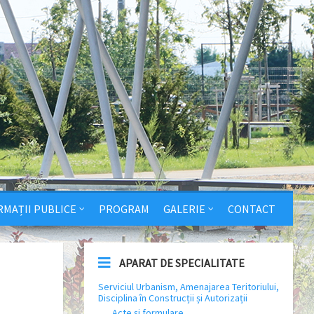
RMAȚII PUBLICE
PROGRAM
GALERIE
CONTACT
APARAT DE SPECIALITATE
Serviciul Urbanism, Amenajarea Teritoriului,
Disciplina în Construcții și Autorizații
Acte și formulare