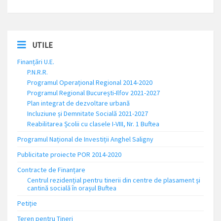
UTILE
Finanțări U.E.
P.N.R.R.
Programul Operațional Regional 2014-2020
Programul Regional București-Ilfov 2021-2027
Plan integrat de dezvoltare urbană
Incluziune și Demnitate Socială 2021-2027
Reabilitarea Școlii cu clasele I-VIII, Nr. 1 Buftea
Programul Național de Investiții Anghel Saligny
Publicitate proiecte POR 2014-2020
Contracte de Finanțare
Centrul rezidențial pentru tinerii din centre de plasament și
cantină socială în orașul Buftea
Petiție
Teren pentru Tineri