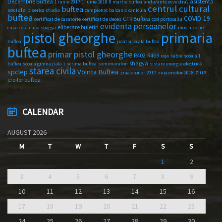
Decembrie Buftea
asistenta
1 iunie 2017
1 iunie 2018
8 martie buftea
anduranta ecvestra\
centrul cultural
buftea
sociala
biserica studio
campionat balcanic
canicula
buftea
COVID-19
CFR Buftea
certificat de casatorie
certificat de deces
cod portocaliu
evidenta persoanelor
eliberare buletin
cupa csta
cupa shagya
mos nicolae
primaria
pistol gheorghe
buftea
politia locala buftea
buftea
primar pistol gheorghe
R402
R469
raja
sabie
scoala 1
shagya
buftea
scoala gimnaziala 1
scrima buftea
semimaraton
sistare energie electrică
starea civila
spclep
Vointa Buftea
ziua
ziua eroilor 2017
ziua eroilor 2018
eroilor buftea
CALENDAR
AUGUST 2026
M
T
W
T
F
S
S
1
2
3
4
5
6
7
8
9
10
11
12
13
14
15
16
17
18
19
20
21
22
23
24
25
26
27
28
29
30