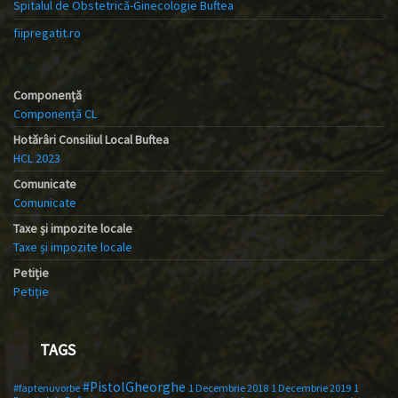
Spitalul de Obstetrică-Ginecologie Buftea
fiipregatit.ro
Componență
Componență CL
Hotărâri Consiliul Local Buftea
HCL 2023
Comunicate
Comunicate
Taxe și impozite locale
Taxe și impozite locale
Petiție
Petiție
TAGS
#PistolGheorghe
#faptenuvorbe
1 Decembrie 2018
1 Decembrie 2019
1