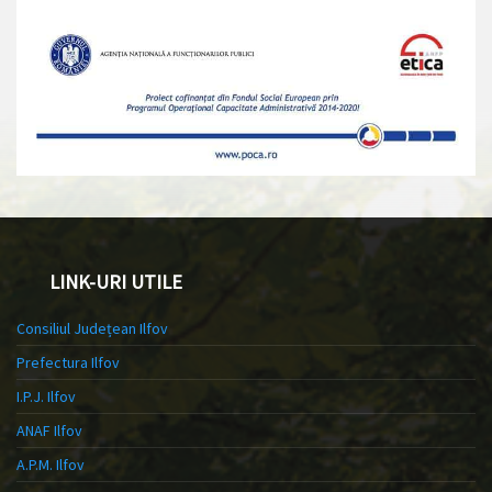
LINK-URI UTILE
Consiliul Județean Ilfov
Prefectura Ilfov
I.P.J. Ilfov
ANAF Ilfov
A.P.M. Ilfov