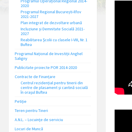
Programul Operațional Regional 2014-
2020
Programul Regional București-Ilfov
2021-2027
Plan integrat de dezvoltare urbană
Incluziune și Demnitate Socială 2021-
2027
Reabilitarea Școlii cu clasele I-VIII, Nr. 1
Buftea
Programul Național de Investiții Anghel
Saligny
Publicitate proiecte POR 2014-2020
Contracte de Finanțare
Centrul rezidențial pentru tinerii din
centre de plasament și cantină socială
în orașul Buftea
Petiție
Teren pentru Tineri
A.N.L. – Locuinţe de serviciu
Locuri de Muncă