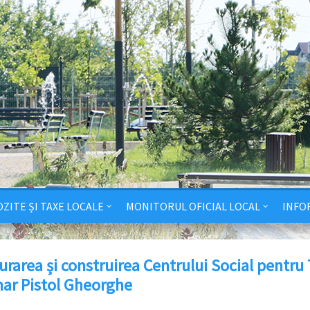
ZITE ȘI TAXE LOCALE
MONITORUL OFICIAL LOCAL
INFO
rarea și construirea Centrului Social pentru 
mar Pistol Gheorghe