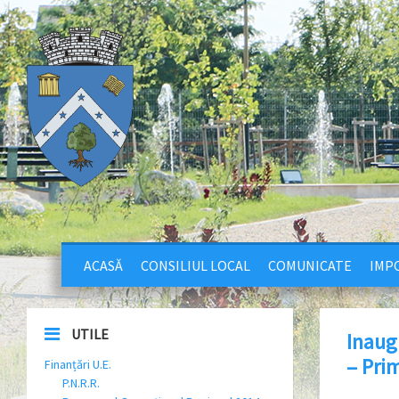
ACASĂ
CONSILIUL LOCAL
COMUNICATE
IMPO
UTILE
Inaugu
– Pri
Finanțări U.E.
P.N.R.R.