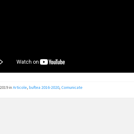
/2019
in
Articole
,
buftea 2016-2020
,
Comunicate