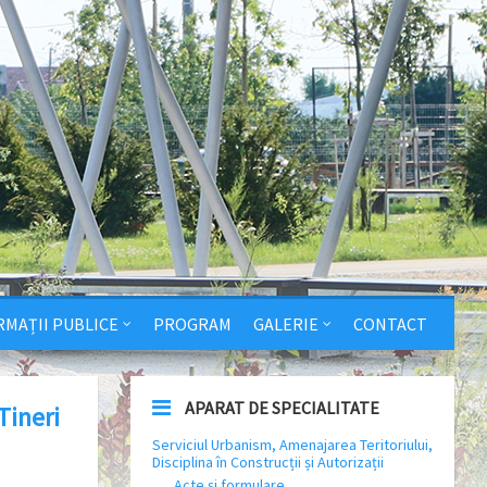
RMAȚII PUBLICE
PROGRAM
GALERIE
CONTACT
APARAT DE SPECIALITATE
Tineri
Serviciul Urbanism, Amenajarea Teritoriului,
Disciplina în Construcții și Autorizații
Acte și formulare