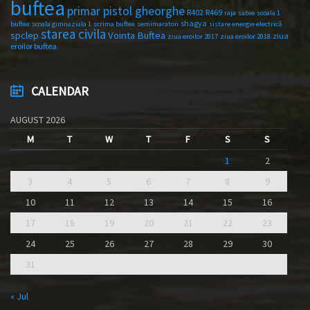
buftea
primar pistol gheorghe
R402
R469
raja
sabie
scoala 1
shagya
buftea
scoala gimnaziala 1
scrima buftea
semimaraton
sistare energie electrică
starea civila
spclep
Vointa Buftea
ziua
ziua eroilor 2017
ziua eroilor 2018
eroilor buftea
CALENDAR
AUGUST 2026
M
T
W
T
F
S
S
1
2
3
4
5
6
7
8
9
10
11
12
13
14
15
16
17
18
19
20
21
22
23
24
25
26
27
28
29
30
31
« Jul