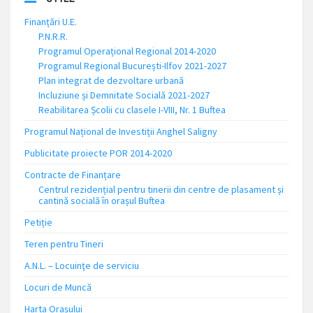
Finanțări U.E.
P.N.R.R.
Programul Operațional Regional 2014-2020
Programul Regional București-Ilfov 2021-2027
Plan integrat de dezvoltare urbană
Incluziune și Demnitate Socială 2021-2027
Reabilitarea Școlii cu clasele I-VIII, Nr. 1 Buftea
Programul Național de Investiții Anghel Saligny
Publicitate proiecte POR 2014-2020
Contracte de Finanțare
Centrul rezidențial pentru tinerii din centre de plasament și
cantină socială în orașul Buftea
Petiție
Teren pentru Tineri
A.N.L. – Locuinţe de serviciu
Locuri de Muncă
Harta Orașului