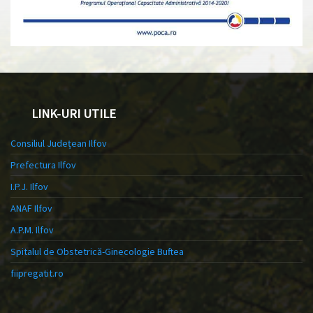
LINK-URI UTILE
Consiliul Județean Ilfov
Prefectura Ilfov
I.P.J. Ilfov
ANAF Ilfov
A.P.M. Ilfov
Spitalul de Obstetrică-Ginecologie Buftea
fiipregatit.ro