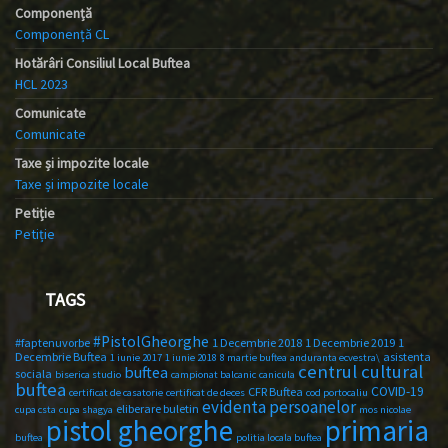
Componență
Componență CL
Hotărâri Consiliul Local Buftea
HCL 2023
Comunicate
Comunicate
Taxe și impozite locale
Taxe și impozite locale
Petiție
Petiție
TAGS
#PistolGheorghe
#faptenuvorbe
1 Decembrie 2018
1 Decembrie 2019
1
Decembrie Buftea
asistenta
1 iunie 2017
1 iunie 2018
8 martie buftea
anduranta ecvestra\
centrul cultural
buftea
sociala
biserica studio
campionat balcanic
canicula
buftea
COVID-19
CFR Buftea
certificat de casatorie
certificat de deces
cod portocaliu
evidenta persoanelor
eliberare buletin
cupa csta
cupa shagya
mos nicolae
primaria
pistol gheorghe
buftea
politia locala buftea