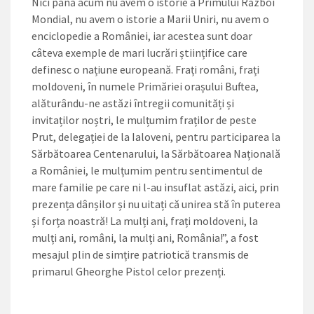
Nici până acum nu avem o istorie a Primu­lui Război
Mondial, nu avem o is­torie a Marii Uniri, nu avem o
en­ciclopedie a României, iar acestea sunt doar
câteva exemple de ma­ri lucrări științifice care
definesc o națiune europeană. Frați români, frați
moldoveni, în numele Pri­măriei orașului Buftea,
alăturân­du-ne astăzi întregii comunități și
invitaților noștri, le mulțumim fraților de peste
Prut, delegației de la Ialoveni, pentru participa­rea la
Sărbătoarea Centenarului, la Sărbătoarea Națională
a Ro­mâniei, le mulțumim pentru sen­timentul de
mare familie pe ca­re ni l-au insuflat astăzi, aici, prin
prezența dânșilor și nu uitați că unirea stă în puterea
și forța noastră! La mulți ani, frați moldo­veni, la
mulți ani, români, la mulți ani, România!”, a fost
mesajul plin de simțire patriotică transmis de
primarul Gheorghe Pistol ce­lor prezenți.