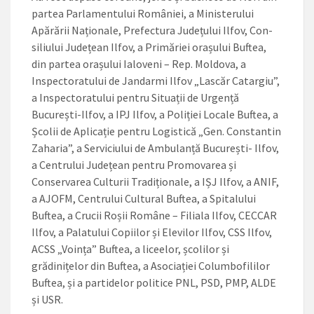
par­tea Parlamentului României, a Ministerului
Apărării Naționale, Prefectura Județului Ilfov, Con­
siliului Județean Ilfov, a Primă­riei orașului Buftea,
din partea orașului Ialoveni – Rep. Moldo­va, a
Inspectoratului de Jan­darmi Ilfov „Lascăr Catargiu”,
a Inspectoratului pentru Situații de Urgență
București-Ilfov, a IPJ Il­fov, a Poliției Locale Buftea, a
Școlii de Aplicație pentru Logis­tică „Gen. Constantin
Zaharia”, a Ser­viciului de Ambulanță București- Ilfov,
a Centrului Județean pen­tru Promovarea și
Conservarea Culturii Tradiționale, a IȘJ Ilfov, a ANIF,
a AJOFM, Centrului Cul­tural Buftea, a Spitalului
Buftea, a Crucii Roșii Române – Filiala Il­fov, CECCAR
Ilfov, a Palatului Co­piilor și Elevilor Ilfov, CSS Ilfov,
ACSS „Voința” Buftea, a liceelor, școlilor și
grădinițelor din Buftea, a Asociației Columbofililor
Buf­tea, și a partidelor politice PNL, PSD, PMP, ALDE
și USR.