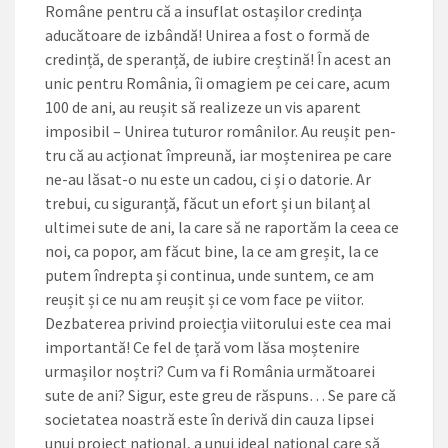
Române pen­tru că a insuflat ostașilor credința
aducătoare de izbândă! Unirea a fost o formă de
credință, de speranță, de iubire creștină! În acest an
unic pentru România, îi omagiem pe cei care, acum
100 de ani, au reușit să realizeze un vis aparent
imposibil – Unirea tu­turor românilor. Au reușit pen­
tru că au acționat împreună, iar moștenirea pe care
ne-au lăsat-o nu este un cadou, ci și o dato­rie. Ar
trebui, cu siguranță, fă­cut un efort și un bilanț al
ultimei sute de ani, la care să ne rapor­tăm la ceea ce
noi, ca popor, am făcut bine, la ce am greșit, la ce
putem îndrepta și continua, un­de suntem, ce am
reușit și ce nu am reușit și ce vom face pe viitor.
Dezbaterea privind proiecția vii­torului este cea mai
importantă! Ce fel de țară vom lăsa moștenire
urmașilor noștri? Cum va fi Ro­mânia următoarei
sute de ani? Sigur, este greu de răspuns… Se pare că
societatea noastră este în derivă din cauza lipsei
unui pro­iect național, a unui ideal național care să