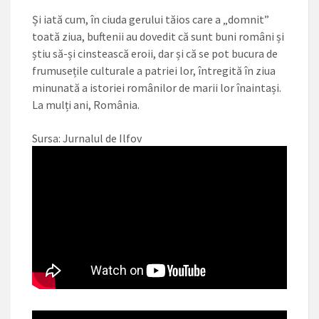
Și iată cum, în ciuda gerului tăios care a „domnit”
toată ziua, buftenii au dovedit că sunt buni români și
știu să-și cinstească eroii, dar și că se pot bucura de
frumusețile culturale a patriei lor, întregită în ziua
minunată a istori­ei românilor de marii lor înaintași.
La mulți ani, România.
Sursa: Jurnalul de Ilfov