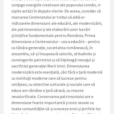
conjuge energiile crea­toare ale poporului român, ri­
sipite astăzi în dispute sterile. De aceea, consider că
marcarea Centenarului ar trebui să aibă ur­
mătoarele dimensiuni: ale edu­cării, ale modernizării,
ale patri­moniului și ale elaborării unor lu­crări
științifice fundamentale pen­tru România. Prima
dimensiune a Centenarului – cea a educării – pentru
ca tânăra generație, soci­etatea românească, în
ansamblu, să-și însușească valorile, atitudi­nile și
convingerile patriotice și să înțeleagă mesajul și
sacrificiul generației Marii Uniri. Dimensiu­nea
modernizării este esențială, căci fără o țară modernă
cu instituții moderne care să lucre­ze pentru
cetățean, cu obiective culturale și sociale care să
educe am rămâne o țară săracă, cu re­surse
nevalorificate. Conservarea patrimoniului are o
dimensiune foarte importantă și este nevoie ca
toate comunitățile să-și ono­reze eroii și jertfele lor.