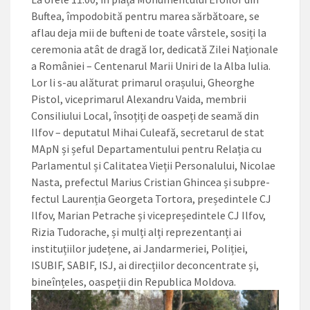
Buftea, îm­podobită pentru marea sărbătoa­re, se
aflau deja mii de bufteni de toate vârstele, sosiți la
ceremonia atât de dragă lor, dedicată Zilei Naționale
a României – Centena­rul Marii Uniri de la Alba Iulia.
Lor li s-au alăturat primarul orașului, Gheorghe
Pistol, viceprimarul Ale­xandru Vaida, membrii
Consiliu­lui Local, însoțiți de oaspeți de seamă din
Ilfov – deputatul Mi­hai Culeafă, secretarul de stat
MApN și șeful Departamentu­lui pentru Relația cu
Parlamen­tul și Calitatea Vieții Personalu­lui, Nicolae
Nasta, prefectul Ma­rius Cristian Ghincea și subpre­
fectul Laurenția Georgeta Tor­tora, președintele CJ
Ilfov, Mari­an Petrache și vicepreședintele CJ Ilfov,
Rizia Tudorache, și mulți alți reprezentanți ai
instituțiilor județene, ai Jandarmeriei, Poliției,
ISUBIF, SABIF, ISJ, ai direcțiilor deconcentrate și,
bineînțeles, oaspeții din Republica Moldova.