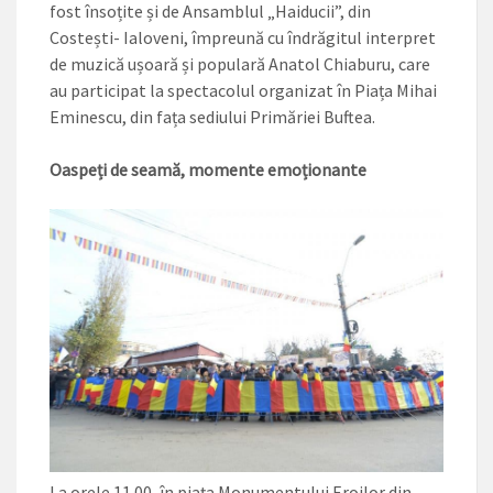
fost însoțite și de Ansamblul „Haiducii”, din
Costești- Ialoveni, împreună cu îndrăgitul interpret
de muzică ușoară și populară Anatol Chiaburu, care
au participat la spectacolul organizat în Piața Mihai
Eminescu, din fața sediului Primăriei Buftea.
Oaspeți de seamă, momente emoționante
La orele 11.00, în piața Mo­numentului Eroilor din