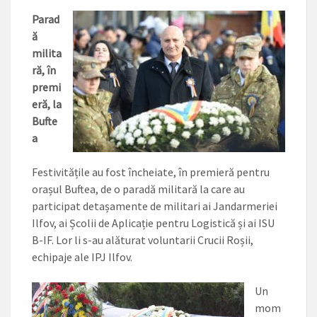
Parad
ă
milita
ră, în
premi
eră, la
Bufte
a
Festivitățile au fost încheiate, în premieră pentru
orașul Buftea, de o paradă militară la care au
participat detașamente de mili­tari ai Jandarmeriei
Ilfov, ai Școlii de Aplicație pentru Logistică și ai ISU
B-IF. Lor li s-au alăturat vo­luntarii Crucii Roșii,
echipaje ale IPJ Ilfov.
Un
mom