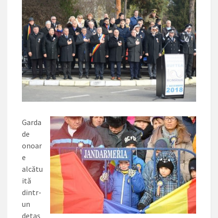
Garda
de
onoar
e
alcătu
ită
dintr-
un
detaș