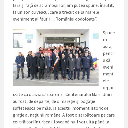
țară și față de strămoșii lor, am putea spune, însutit,
la unison cu veacul care a trecut de la marele
eveniment al făuririi „României dodoloațe”.
Spune
m
asta,
pentr
u că
eveni
ment
ele
organ
izate cu ocazia sărbătoririi Centenarului Marii Uniri
au fost, de departe, de o măreție și bogăție
sufletească pe măsura acestui moment istoric de
grație al națiunii române. A fost o sărbătoare pe care
cei trăitori în urbea ilfoveană nu-l vor uita până la