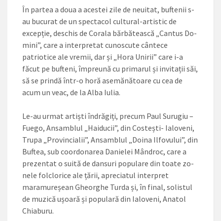
În partea a doua a acestei zile de neuitat, buftenii s-
au bu­curat de un spectacol cultural-artistic de
excepție, deschis de Corala bărbătească „Cantus Do­
mini”, care a interpretat cunos­cute cântece
patriotice ale vre­mii, dar și „Hora Unirii” care i-a
făcut pe bufteni, împreună cu pri­marul și invitații săi,
să se prindă într-o horă asemănătoare cu cea de
acum un veac, de la Alba Iulia.
Le-au urmat artiști îndrăgiți, precum Paul Surugiu –
Fuego, An­samblul „Haiducii”, din Costești- Ialoveni,
Trupa „Provincialii”, An­samblul „Doina Ilfovului”, din
Buf­tea, sub coordonarea Danielei Mândroc, care a
prezentat o suită de dansuri populare din toate zo­
nele folclorice ale țării, apreciatul interpret
maramureșean Gheorghe Turda și, în final, solistul
de muzică ușoară și populară din Ia­loveni, Anatol
Chiaburu.