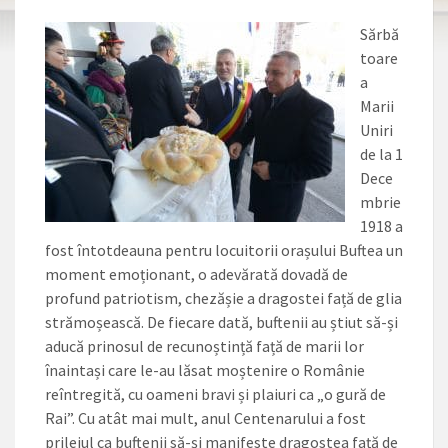
Sărbă
toare
a
Marii
Uniri
de la 1
Dece
mbrie
1918 a
fost întotdeauna pentru locuitorii orașului Buftea un
moment emoționant, o adevărată dovadă de
profund patriotism, chezășie a dragostei față de glia
strămoșească. De fiecare dată, buftenii au știut să-și
aducă prinosul de recunoștință față de marii lor
înaintași care le-au lăsat moștenire o Românie
reîntregită, cu oameni bravi și plaiuri ca „o gură de
Rai”. Cu atât mai mult, anul Centenarului a fost
prilejul ca buftenii să-și manifeste dragostea față de