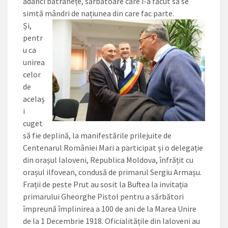
adânci bătrânețe, sărbătoare care i-a făcut să se
simtă mândri de națiunea din care fac parte.
Și,
pentr
u ca
unirea
celor
de
acelaș
i
cuget
să fie deplină, la manifestările prilejuite de
Centenarul României Mari a participat și o delegație
din orașul Ialoveni, Republica Moldova, înfrățit cu
orașul ilfovean, condusă de primarul Sergiu Armașu.
Frații de peste Prut au sosit la Buftea la invitația
primarului Gheorghe Pistol pentru a sărbători
împreună împlinirea a 100 de ani de la Marea Unire
de la 1 Decembrie 1918. Oficialitățile din Ialoveni au