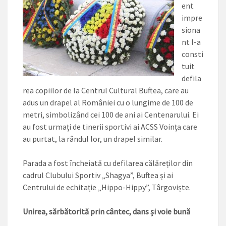
ent
impre
siona
nt l-a
consti
tuit
defila
rea copiilor de la Centrul Cultural Buftea, care au
adus un drapel al României cu o lungime de 100 de
metri, simbo­lizând cei 100 de ani ai Centena­rului. Ei
au fost urmați de tine­rii sportivi ai ACSS Voința care
au purtat, la rândul lor, un drapel si­milar.
Parada a fost încheiată cu defilarea călăreților din
cadrul Clubului Sportiv „Shagya”, Buf­tea și ai
Centrului de echitație „Hippo-Hippy”, Târgoviște.
Unirea, sărbătorită prin cântec, dans și voie bună