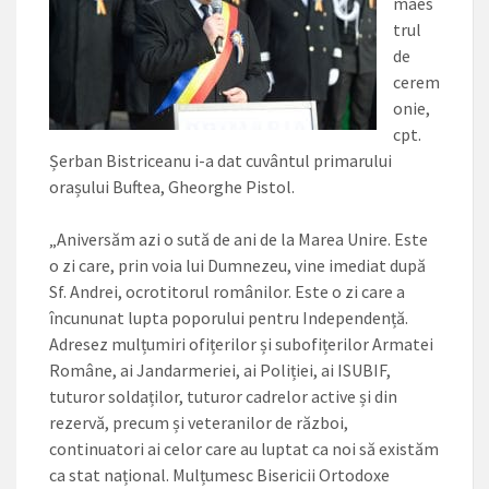
maes
trul
de
cerem
onie,
cpt.
Șerban Bistri­ceanu i-a dat cuvântul primarului
orașului Buftea, Gheorghe Pistol.
„Aniversăm azi o sută de ani de la Marea Unire. Este
o zi ca­re, prin voia lui Dumnezeu, vi­ne imediat după
Sf. Andrei, ocro­titorul românilor. Este o zi ca­re a
încununat lupta poporului pentru Independență.
Adresez mulțumiri ofițerilor și subofițerilor Armatei
Române, ai Jandarme­riei, ai Poliției, ai ISUBIF,
tuturor soldaților, tuturor cadrelor active și din
rezervă, precum și vetera­nilor de război,
continuatori ai ce­lor care au luptat ca noi să exis­tăm
ca stat național. Mulțumesc Bisericii Ortodoxe