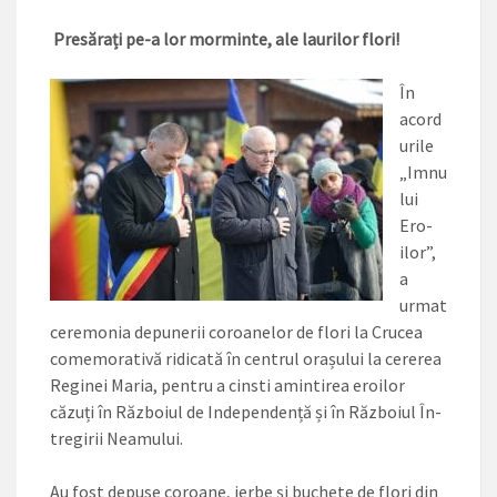
Presărați pe-a lor morminte, ale laurilor flori!
În
acord
urile
„Imnu
lui
Ero­
ilor”,
a
urmat
ceremonia depu­nerii coroanelor de flori la Cru­cea
comemorativă ridicată în centrul orașului la cererea
Regi­nei Maria, pentru a cinsti amin­tirea eroilor
căzuți în Războiul de Independență și în Războiul În­
tregirii Neamului.
Au fost depuse coroane, jer­be și buchete de flori din