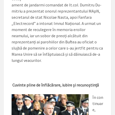
ament de jandarmi comandat de lt.col. Dumitru Du­
mitriu a prezentat onorul repre­zentantului MApN,
secretarul de stat Nicolae Nasta, apoi Fanfa­ra
„Electrecord” a intonat Imnul Național. A urmat un
moment de reculegere în memoria eroilor
neamului, iar un sobor de preoți alcătuit din
reprezentanți ai paro­hiilor din Buftea au oficiat o
sluj­bă de pomenire a celor care s-au jertfit pentru ca
Marea Unire să se înfăptuiască și să dăinuiască de-a
lungul veacurilor.
Cuvinte pline de înflăcărare, iubire și recunoștință
În con
tinuar
e,