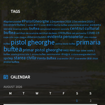
TAGS
#PistolGheorghe
#faptenuvorbe
1 Decembrie 2018
1 Decembrie 2019
1
Decembrie Buftea
asistenta
1 iunie 2017
1 iunie 2018
8 martie buftea
anduranta ecvestra\
centrul cultural
buftea
sociala
biserica studio
campionat balcanic
canicula
buftea
COVID-19
CFR Buftea
certificat de casatorie
certificat de deces
cod portocaliu
evidenta persoanelor
eliberare buletin
cupa csta
cupa shagya
mos nicolae
primaria
pistol gheorghe
buftea
politia locala buftea
buftea
primar pistol gheorghe
R402
R469
raja
sabie
scoala 1
shagya
buftea
scoala gimnaziala 1
scrima buftea
semimaraton
sistare energie electrică
starea civila
spclep
Vointa Buftea
ziua
ziua eroilor 2017
ziua eroilor 2018
eroilor buftea
CALENDAR
AUGUST 2026
M
T
W
T
F
S
S
1
2