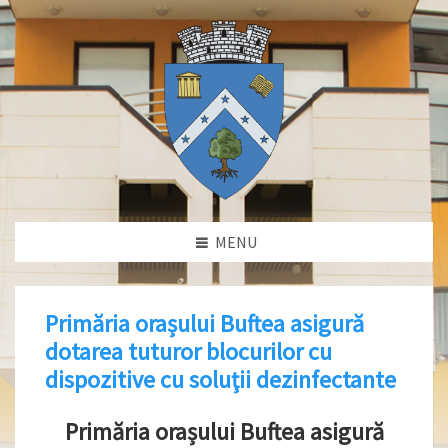
MENU
Primăria orașului Buftea asigură
dotarea tuturor blocurilor cu
dispozitive cu soluţii dezinfectante
Primăria orașului Buftea asigură