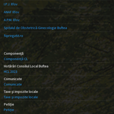
I.P.J. Ilfov
ANAF Ilfov
A.P.M. Ilfov
Spitalul de Obstetrică-Ginecologie Buftea
fiipregatit.ro
Componență
Componență CL
Hotărâri Consiliul Local Buftea
HCL 2023
Comunicate
Comunicate
Taxe și impozite locale
Taxe și impozite locale
Petiție
Petiție