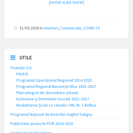
[SHOW SLIDESHOW]
31/03/2020
in
Anunturi
,
Comunicate
,
COVID-19
UTILE
Finanțări U.E.
P.N.R.R.
Programul Operațional Regional 2014-2020
Programul Regional București-Ilfov 2021-2027
Plan integrat de dezvoltare urbană
Incluziune și Demnitate Socială 2021-2027
Reabilitarea Școlii cu clasele I-VIII, Nr. 1 Buftea
Programul Național de Investiții Anghel Saligny
Publicitate proiecte POR 2014-2020
Contracte de Finanțare