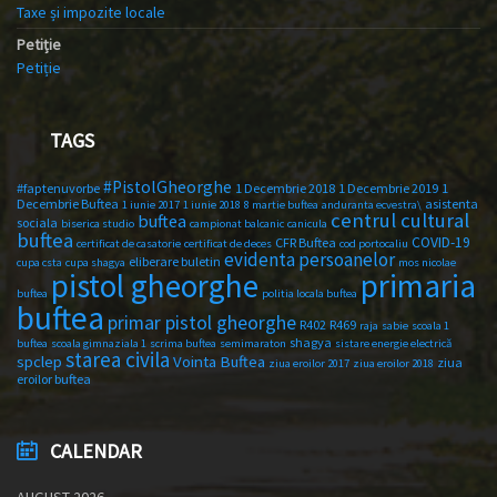
Taxe și impozite locale
Petiție
Petiție
TAGS
#PistolGheorghe
#faptenuvorbe
1 Decembrie 2018
1 Decembrie 2019
1
Decembrie Buftea
asistenta
1 iunie 2017
1 iunie 2018
8 martie buftea
anduranta ecvestra\
centrul cultural
buftea
sociala
biserica studio
campionat balcanic
canicula
buftea
COVID-19
CFR Buftea
certificat de casatorie
certificat de deces
cod portocaliu
evidenta persoanelor
eliberare buletin
cupa csta
cupa shagya
mos nicolae
primaria
pistol gheorghe
buftea
politia locala buftea
buftea
primar pistol gheorghe
R402
R469
raja
sabie
scoala 1
shagya
buftea
scoala gimnaziala 1
scrima buftea
semimaraton
sistare energie electrică
starea civila
spclep
Vointa Buftea
ziua
ziua eroilor 2017
ziua eroilor 2018
eroilor buftea
CALENDAR
AUGUST 2026