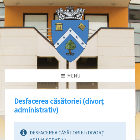
MENU
Desfacerea căsătoriei (divorț
administrativ)
DESFACEREA CĂSĂTORIEI (DIVORȚ