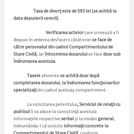
Taxa de divorţ este de 593 lei (se achită la
data depunerii cererii).
Verificarea actelor
care urmează a fi
depuse în vederea desfacerii căsătoriei
se face de
către personalul din cadrul Compartimentului de
Stare Civilă
, iar
întocmirea dosarului
se face
doar sub
îndrumarea acestuia
.
Taxele
aferente
se achită doar după
completarea dosarului
,
la îndrumarea funcţionarilor
specializaţi
din cadrul aceluiaş compartiment.
La solicitarea petentului
, Serviciul de relaţii cu
publicul
îi va aduce la cunoştinţă acestuia
informaţiile respective
verbal
şi la modul
general
,
îndrumându-l să solicite
informaţii concrete la
Compartimentul de Stare Civilă
, conform