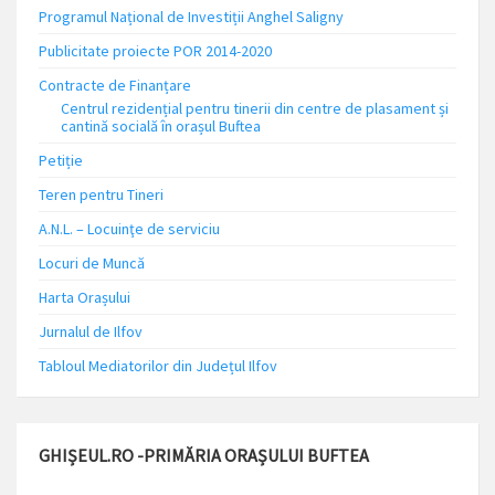
Programul Național de Investiții Anghel Saligny
Publicitate proiecte POR 2014-2020
Contracte de Finanțare
Centrul rezidențial pentru tinerii din centre de plasament și
cantină socială în orașul Buftea
Petiție
Teren pentru Tineri
A.N.L. – Locuinţe de serviciu
Locuri de Muncă
Harta Orașului
Jurnalul de Ilfov
Tabloul Mediatorilor din Județul Ilfov
GHIȘEUL.RO -PRIMĂRIA ORAȘULUI BUFTEA