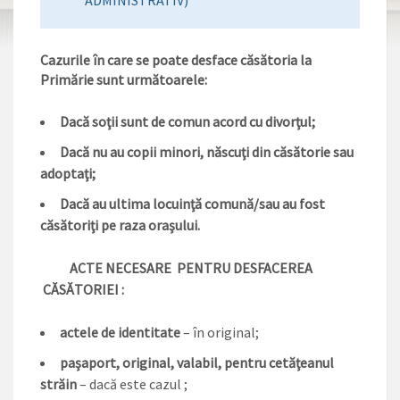
ADMINISTRATIV)
Cazurile în care se poate desface căsătoria la
Primărie sunt următoarele:
Dacă soţii sunt de comun acord cu divorţul;
Dacă nu au copii minori, născuţi din căsătorie sau
adoptaţi;
Dac
ă au ultima locuinţă comună/sau au fost
căsătoriţi pe raza oraşului.
ACTE NECESARE PENTRU DESFACEREA
CĂSĂTORIEI :
actele de identitate
– în original;
paşaport, original, valabil, pentru cetăţeanul
străin
– dacă este cazul ;