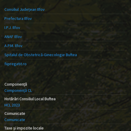
Consiliul Județean Ilfov
Prefectura Ilfov
I.P.J. Ilfov
ANAF Ilfov
A.P.M. Ilfov
Spitalul de Obstetrică-Ginecologie Buftea
fiipregatit.ro
Componență
Componență CL
Hotărâri Consiliul Local Buftea
HCL 2023
Comunicate
Comunicate
Taxe și impozite locale