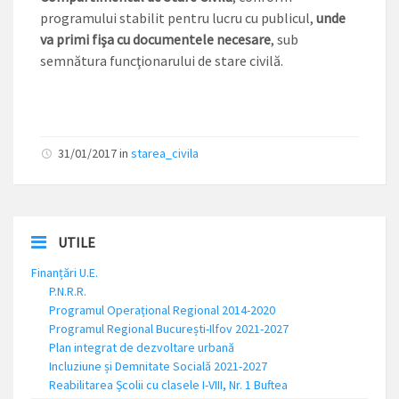
programului stabilit pentru lucru cu publicul,
unde
va primi fişa cu documentele necesare
, sub
semnătura funcţionarului de stare civilă.
31/01/2017
in
starea_civila
UTILE
Finanțări U.E.
P.N.R.R.
Programul Operațional Regional 2014-2020
Programul Regional București-Ilfov 2021-2027
Plan integrat de dezvoltare urbană
Incluziune și Demnitate Socială 2021-2027
Reabilitarea Școlii cu clasele I-VIII, Nr. 1 Buftea