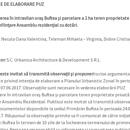
E DE ELABORARE PUZ
erea în intravilan oraș Buftea și parcelare a 2 ha teren proprietate
nființare Ansamblu rezidențial cu dotări.
:
Necula Oana Valentina, Teleman Mihaela – Virginia, Dobre Cristia
or:
S.C. Urbanica Architecture & Development S.R.L.
 este invitat să transmită observații și propuneri
scrise argumentat
te privind intenția de elaborare a Planului Urbanistic Zonal în peri
 07.06.2017. Observațiile sunt necesare în vederea elaborării PUZ
ere în intravilan oraș Buftea și parcelare teren proprietate privat
re Ansamblu Rezidențial. Publicul este invitat să transmită observaț
ocumentelor disponibile la sediul Primăriei Buftea în perioada 24.
7. Răspunsul la observațiile primite va fi comunicat de către iniția
i Buftea în termen de 10 zile de la încheierea termenului de primir
iilor. Persoana responsabilă cu informarea și consuntarea publicul