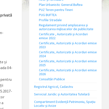
Plan Urbanistic General Buftea
PUZ Teren pentru Tineri
 privată
PUG BUFTEA
Profile Stradale
Regulament privind amplasarea și
autorizarea mijloacelor de publicitate
n-
Certificate , Autorizatii și Acorduri
emise 2022
Certificate, Autorizatii și Acorduri emise
2023
Certificate, Autorizatii și Acorduri emise
2024
Certificate, Autorizatii și Acorduri emise
e și
2025
oada 04-
Certificate, Autorizatii și Acorduri emise
2026
ă pentru
Consultări Publice
ii
Registrul Agricol, Cadastru
05.2017-
Serviciul Juridic și Autoritatea Tutelară
tor
Compartiment Evidență Patrimoniu, Spațiu
e a
Locativ și Avize
ui,