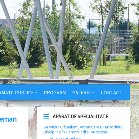
RMAȚII PUBLICE
PROGRAM
GALERIE
CONTACT
APARAT DE SPECIALITATE
eleman
Serviciul Urbanism, Amenajarea Teritoriului,
Disciplina în Construcții și Autorizații
Acte și formulare