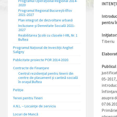
Programul Operațional Regional 2014-
INTENȚI
2020
Programul Regional București-Ilfov
2021-2027
Introduc
Plan integrat de dezvoltare urbană
pentru î
Incluziune și Demnitate Socială 2021-
2027
Inițiator
Reabilitarea Școlii cu clasele I-VIII, Nr. 1
Buftea
Tiberiu
Programul Național de Investiții Anghel
Saligny
Elaborat
Publicitate proiecte POR 2014-2020
Publicul
Contracte de Finanțare
justifica
Centrul rezidențial pentru tinerii din
centre de plasament și cantină socială
05-2017,
în orașul Buftea
introduc
Petiție
înființa
asupra d
Teren pentru Tineri
07.06.201
A.N.L. – Locuinţe de serviciu
Primărie
Locuri de Muncă
observaț