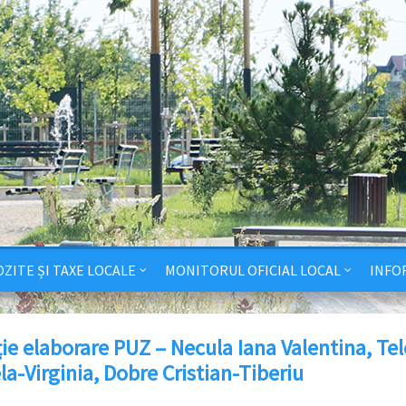
ZITE ȘI TAXE LOCALE
MONITORUL OFICIAL LOCAL
INFO
ție elaborare PUZ – Necula Iana Valentina, T
a-Virginia, Dobre Cristian-Tiberiu