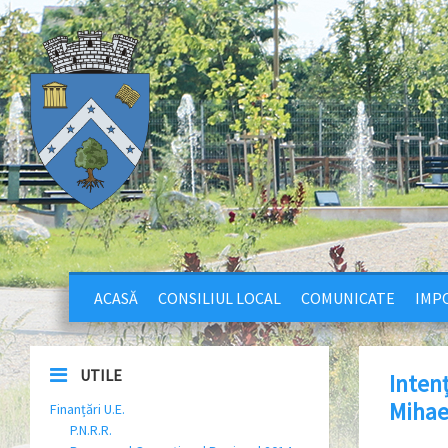
ACASĂ
CONSILIUL LOCAL
COMUNICATE
IMPO
UTILE
Inten
Mihael
Finanțări U.E.
P.N.R.R.