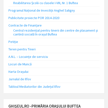
Reabilitarea Școlii cu clasele I-VIII, Nr. 1 Buftea
Programul Național de Investiții Anghel Saligny
Publicitate proiecte POR 2014-2020
Contracte de Finanțare
Centrul rezidențial pentru tinerii din centre de plasament și
cantină socială în orașul Buftea
Petiție
Teren pentru Tineri
A.N.L. – Locuinţe de serviciu
Locuri de Muncă
Harta Orașului
Jurnalul de Ilfov
Tabloul Mediatorilor din Județul Ilfov
GHIȘEUL.RO -PRIMĂRIA ORAȘULUI BUFTEA