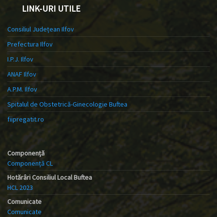
LINK-URI UTILE
Consiliul Județean Ilfov
Prefectura Ilfov
I.P.J. Ilfov
ANAF Ilfov
A.P.M. Ilfov
Spitalul de Obstetrică-Ginecologie Buftea
fiipregatit.ro
Componență
Componență CL
Hotărâri Consiliul Local Buftea
HCL 2023
Comunicate
Comunicate