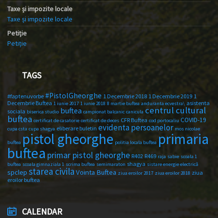
Taxe și impozite locale
Taxe și impozite locale
Petiție
Petiție
TAGS
#PistolGheorghe
#faptenuvorbe
1 Decembrie 2018
1 Decembrie 2019
1
Decembrie Buftea
asistenta
1 iunie 2017
1 iunie 2018
8 martie buftea
anduranta ecvestra\
centrul cultural
buftea
sociala
biserica studio
campionat balcanic
canicula
buftea
COVID-19
CFR Buftea
certificat de casatorie
certificat de deces
cod portocaliu
evidenta persoanelor
eliberare buletin
cupa csta
cupa shagya
mos nicolae
primaria
pistol gheorghe
buftea
politia locala buftea
buftea
primar pistol gheorghe
R402
R469
raja
sabie
scoala 1
shagya
buftea
scoala gimnaziala 1
scrima buftea
semimaraton
sistare energie electrică
starea civila
spclep
Vointa Buftea
ziua
ziua eroilor 2017
ziua eroilor 2018
eroilor buftea
CALENDAR