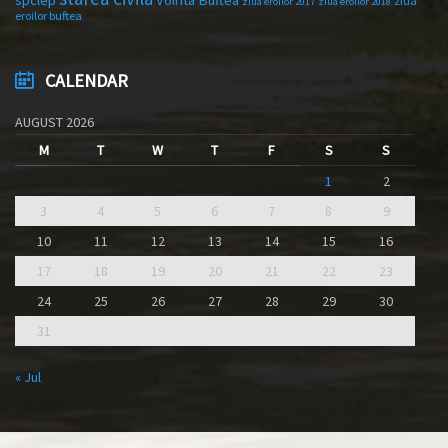
ziua
ziua eroilor 2017
ziua eroilor 2018
eroilor buftea
CALENDAR
AUGUST 2026
M
T
W
T
F
S
S
1
2
3
4
5
6
7
8
9
10
11
12
13
14
15
16
17
18
19
20
21
22
23
24
25
26
27
28
29
30
31
« Jul