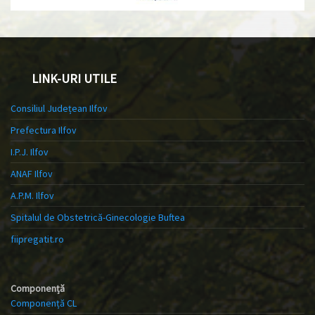
LINK-URI UTILE
Consiliul Județean Ilfov
Prefectura Ilfov
I.P.J. Ilfov
ANAF Ilfov
A.P.M. Ilfov
Spitalul de Obstetrică-Ginecologie Buftea
fiipregatit.ro
Componență
Componență CL