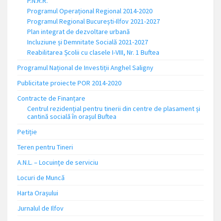
P.N.R.R.
Programul Operațional Regional 2014-2020
Programul Regional București-Ilfov 2021-2027
Plan integrat de dezvoltare urbană
Incluziune și Demnitate Socială 2021-2027
Reabilitarea Școlii cu clasele I-VIII, Nr. 1 Buftea
Programul Național de Investiții Anghel Saligny
Publicitate proiecte POR 2014-2020
Contracte de Finanțare
Centrul rezidențial pentru tinerii din centre de plasament și
cantină socială în orașul Buftea
Petiție
Teren pentru Tineri
A.N.L. – Locuinţe de serviciu
Locuri de Muncă
Harta Orașului
Jurnalul de Ilfov