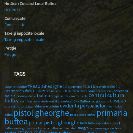
Hotărâri Consiliul Local Buftea
HCL 2023
Comunicate
Comunicate
Taxe și impozite locale
Taxe și impozite locale
Petiție
Petiție
TAGS
#PistolGheorghe
#faptenuvorbe
1 Decembrie 2018
1 Decembrie 2019
1
Decembrie Buftea
asistenta
1 iunie 2017
1 iunie 2018
8 martie buftea
anduranta ecvestra\
centrul cultural
buftea
sociala
biserica studio
campionat balcanic
canicula
buftea
COVID-19
CFR Buftea
certificat de casatorie
certificat de deces
cod portocaliu
evidenta persoanelor
eliberare buletin
cupa csta
cupa shagya
mos nicolae
primaria
pistol gheorghe
buftea
politia locala buftea
buftea
primar pistol gheorghe
R402
R469
raja
sabie
scoala 1
shagya
buftea
scoala gimnaziala 1
scrima buftea
semimaraton
sistare energie electrică
starea civila
spclep
Vointa Buftea