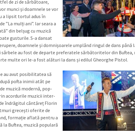
tfel de zi de sărbătoare,
 vor munci și doamnele se vor
u a lipsit tortul adus în
de ”La mulți ani”. Iar seara a
ată” din belșug cu muzică
oate gusturile. S-a dansat
rerupere, doamnele și domnișoarele umplând ringul de dans până la
i sârbele au fost de departe preferatele sărbătoritelor din Buftea,
rte multe ori le-a fost alături la dans și edilul Gheorghe Pistol.
e au avut posibilitatea să
după pofta inimii atât pe
 de muzică modernă, pop-
in acordurile muzi­cii inter­
de îndrăgitul cân­tăreț Florin
itmuri grecești oferite de
nd, for­mație aflată pentru a
ă la Buftea, muzică populară