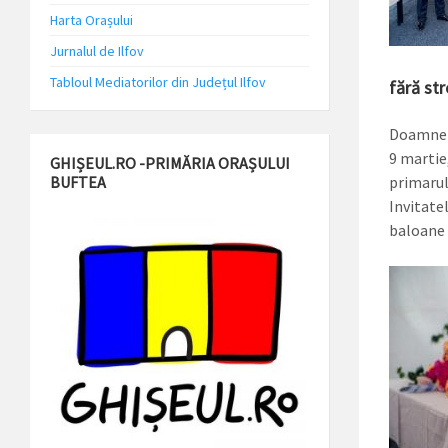
Harta Orașului
Jurnalul de Ilfov
Tabloul Mediatorilor din Județul Ilfov
fără str
Doamnele
9 martie
GHIȘEUL.RO -PRIMĂRIA ORAȘULUI
BUFTEA
primarul 
Invitate
baloane 