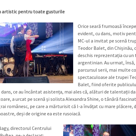
artistic pentru toate gusturile
Orice seară frumoasă începe
evident, cu dans, motiv pent
MC-ul a invitat pe scenă tru
Teodor Balet, din Chișinău, c
deschis reprezentația cu un
argentinian. Au urmat, însă,
parcursul serii, mai multe co
spectaculoase ale trupei Te
Balet, fiind oferite publiculu
e dans, ce au încântat asistența, mai ales că, alături de talentații d
oare, a urcat pe scenă și solista Alexandra Shine, o tânără fascina
grai românesc, pe care a mărturisit că l-a învățat cu mare plăcere, 
oastre, deși de origine ea este rusoiacă.
agy, directorul Centrului
Buftea, ne-a declarat: