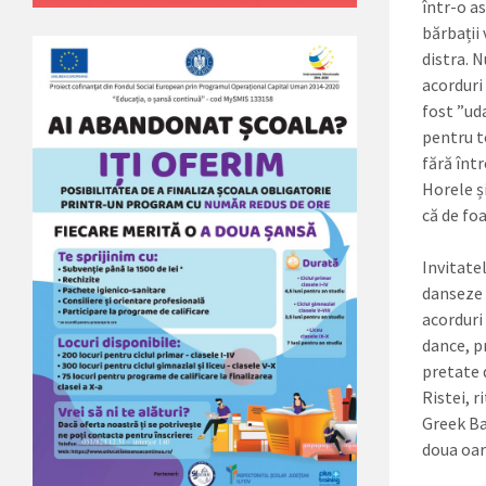
într-o as
bărbații
distra. N
acorduri 
fost ”ud
pentru t
fără înt
Horele ș
că de foa
I
nvitatel
danseze 
acorduri
dance, pr
pre­tate 
Ristei, r
Greek Ba
doua oar