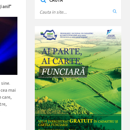
CAUTA
 ani!”
 sine.
e cea mai
 care,
tre,
e