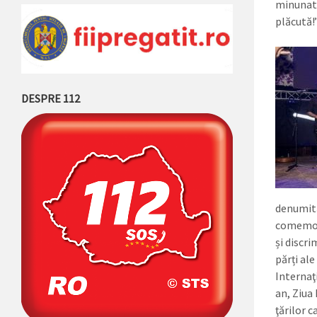
minunatel
plăcută!”
DESPRE 112
denumită
comemora
și discri
părți ale
Internaţ
an, Ziua
ţărilor c