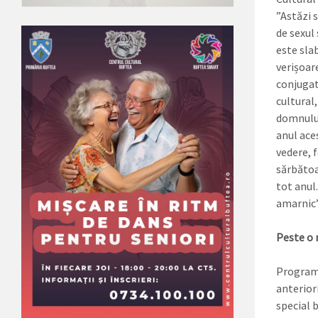
”Astăzi 
de sexul 
este sla
verișoare
conjugat 
cultural,
domnului
anul aces
vedere, 
sărbătoa
tot anul.
amarnic”
Peste o m
Programul
anteriori
special 