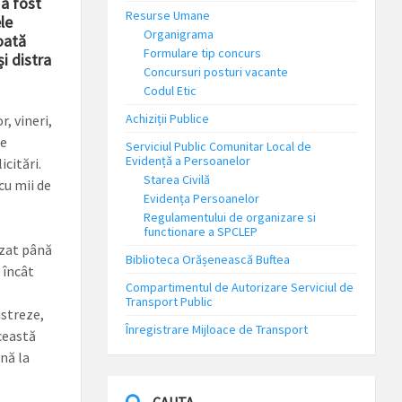
a fost
Resurse Umane
le
Organigrama
oată
Formulare tip concurs
i distra
Concursuri posturi vacante
Codul Etic
Achiziții Publice
, vineri,
de
Serviciul Public Comunitar Local de
Evidență a Persoanelor
citări.
Starea Civilă
cu mii de
Evidența Persoanelor
Regulamentului de organizare si
functionare a SPCLEP
izat până
Biblioteca Orășenească Buftea
 încât
Compartimentul de Autorizare Serviciul de
Transport Public
istreze,
Înregistrare Mijloace de Transport
această
nă la