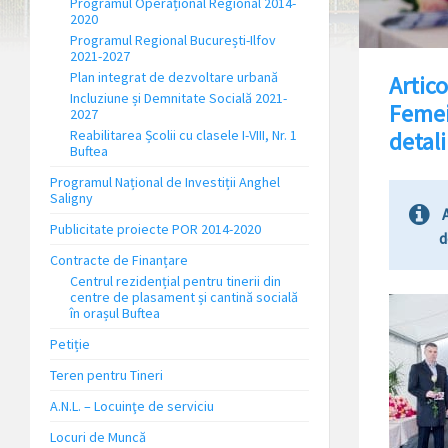
Programul Operațional Regional 2014-
2020
Programul Regional București-Ilfov
2021-2027
Plan integrat de dezvoltare urbană
Artico
Incluziune și Demnitate Socială 2021-
Femeii
2027
Reabilitarea Școlii cu clasele I-VIII, Nr. 1
detali
Buftea
Programul Național de Investiții Anghel
Saligny
A
Publicitate proiecte POR 2014-2020
d
Contracte de Finanțare
Centrul rezidențial pentru tinerii din
centre de plasament și cantină socială
în orașul Buftea
Petiție
Teren pentru Tineri
A.N.L. – Locuinţe de serviciu
Locuri de Muncă