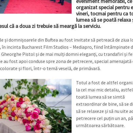
eveniment memorabil, ce 
organizat special pentru e
vineri, tocmai pentru ca t
lumea să se poată relaxa ș
esul că a doua zi trebuie să meargă la serviciu.
 și domnișoarele din Buftea au fost invitate să petreacă de ziua lor
, în incinta Bucharest Film Studios – Mediapro, fiind întâmpinate 
Gheorghe Pistol și de mai mulți domni eleganți, cu trandafiri și feli
le au fost apoi conduse spre zona de petrecere, special amenajată 
colorate și flori, într-o temă veselă, de primăvară.
Totul a fost de altfel organ
la cel mai mic detaliu, astfel
toată lumea să se simtă
extraordinar de bine, să se d
să se relaxeze și să nu uite 
petrecere cel puțin un an, pâ
următoarea sărbătoare.