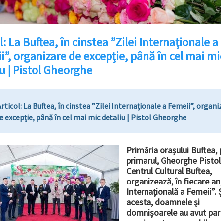
l: La Buftea, în cinstea ”Zilei Internaţionale a
”, organizare de excepţie, până în cel mai mi
u | Pistol Gheorghe
rticol: La Buftea, în cinstea ”Zilei Internaţionale a Femeii”, organi
e excepţie, până în cel mai mic detaliu | Pistol Gheorghe
P
rimăria orașului Buftea, 
primarul, Gheorghe Pistol 
Centrul Cultural Buftea,
organizează, în fiecare an
Internațională a Femeii”. Ș
acesta, doamnele și
domnișoarele au avut par