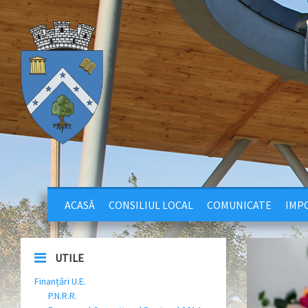
ACASĂ
CONSILIUL LOCAL
COMUNICATE
IMPO
UTILE
Finanțări U.E.
P.N.R.R.