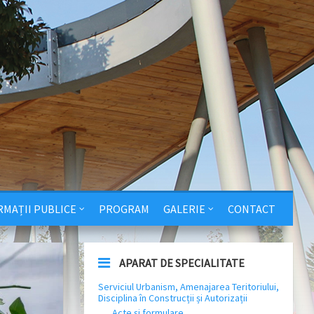
RMAȚII PUBLICE
PROGRAM
GALERIE
CONTACT
APARAT DE SPECIALITATE
Serviciul Urbanism, Amenajarea Teritoriului,
Disciplina în Construcții și Autorizații
Acte și formulare