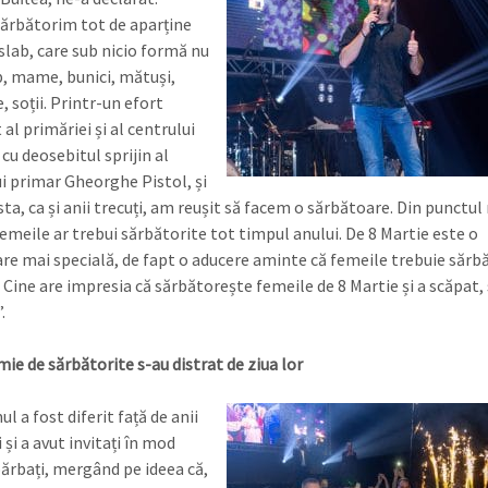
sărbătorim tot de aparține
slab, care sub nicio formă nu
b, mame, bunici, mătuși,
, soții. Printr-un efort
al primăriei și al centrului
 cu deosebitul sprijin al
 primar Gheorghe Pistol, și
ta, ca și anii trecuți, am reușit să facem o sărbătoare. Din punctu
femeile ar trebui sărbătorite tot timpul anului. De 8 Martie este o
re mai specială, de fapt o aducere aminte că femeile trebuie sărb
 Cine are impresia că sărbătorește femeile de 8 Martie și a scăpat, 
.
ie de sărbătorite s-au distrat de ziua lor
 a fost diferit față de anii
 și a avut invitați în mod
bărbați, mergând pe ideea că,