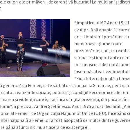
e culori ale primăverii, de care să vă bucurați! La mulți ani și distr
.
Simpaticului MC Andrei Ștef
avut grijă să anunțe fiecar
artistic al serii presărând cu
numeroase glume toate
prezentările, dar și cu explica
serioase și importante ce m
fie cunoscute de toată lumea
însemnătatea evenimentului 
”Ziua Internațională a fe­mei
 generic Ziua Femeii, este sărbătorită anual la 8 martie, pentru a
 atât realizările sociale, politice și condițiile economice ale feme
minarea și violența care își fac încă simțită prezența, din păcate, în
 lumii”, a precizat Andrei Ștefănescu. Anul 1975 a fost declarat „An
ional al Femeii” de Organizaţia Naţiunilor Unite (ONU). Începând c
 Internaţională a Femeilor a fost adoptată de multe dintre guvern
are până atunci nici nu aflaseră de existenţa ei.