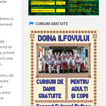
acție
ănescu a
CURSURI GRATUITE
e moment
ții
erită să
, privind
în sine.
i,
ilor, cât
 multe
ul
u acest
ele