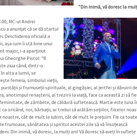
”Din inimă, vă doresc la mulți
.00, ­MC-ul Andrei
u a anun­­țat că se dă startul
ei. Deschiderea oficială a
i, așa cum îi stă bine unui
t major, i-a aparținut
ui Gheor­ghe Pistol: ”8
ste ziua când, dintr-o
n alta a lumii, se
ește femeia, simbolul vieții,
, purității și frumuseții spirituale, al gingășiei, al jertfei și dăruirii de
, anotimpul renașterii, al trezirii la viață, face ca această zi să fi
 feminitate, de zâmbete, de căldură sufletească. Martie este luna în
ca oricând, noi, bărbații, ar trebui să arătăm soțiilor, fiicelor noas
noastre, cât de mult le iubim, cât de mult le pre­țuim. Fie ca toat
le frumoase, sănătatea și spiritul acestei zile să vă însoțească
eni. Din inimă, vă doresc, la mulți ani! Vă doresc să aveți în suflete