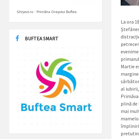
Ghișeul.ro - Primăria Orașului Buftea
La ora 18
Ștefănesc
distracți
BUFTEA SMART
petreceri
evenimen
primarul
Martie e
margine î
sărbător
al iubirii
Primăvara
plină de
mai mult 
mamelor 
împliniri
pretutind