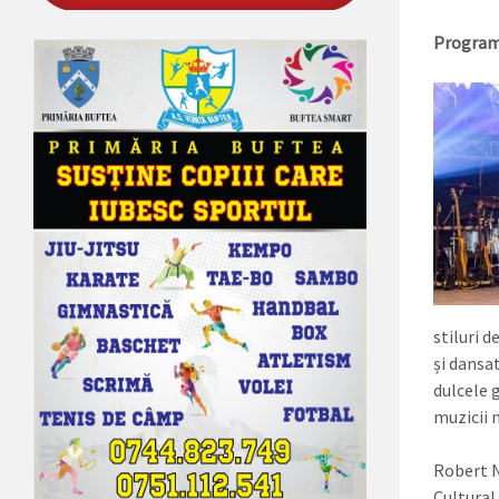
Program 
stiluri d
și dansat
dulcele 
muzicii n
Robert N
Cultural 