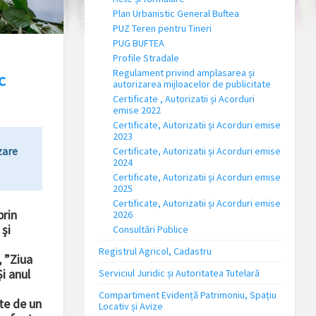
Plan Urbanistic General Buftea
PUZ Teren pentru Tineri
PUG BUFTEA
Profile Stradale
Regulament privind amplasarea și
c
autorizarea mijloacelor de publicitate
Certificate , Autorizatii și Acorduri
emise 2022
Certificate, Autorizatii și Acorduri emise
2023
zare
Certificate, Autorizatii și Acorduri emise
2024
Certificate, Autorizatii și Acorduri emise
2025
Certificate, Autorizatii și Acorduri emise
prin
2026
și
Consultări Publice
Registrul Agricol, Cadastru
, ”Ziua
i anul
Serviciul Juridic și Autoritatea Tutelară
Compartiment Evidență Patrimoniu, Spațiu
te de un
Locativ și Avize