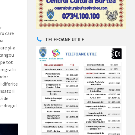
,
ru care
TELEFOANE UTILE
pa
are și-a
 tangou
 pe tot
regrafii
odor
i diferite
ansatori
tă de
de dragul