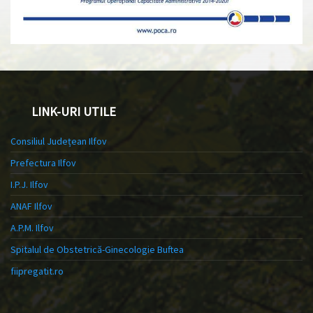
LINK-URI UTILE
Consiliul Județean Ilfov
Prefectura Ilfov
I.P.J. Ilfov
ANAF Ilfov
A.P.M. Ilfov
Spitalul de Obstetrică-Ginecologie Buftea
fiipregatit.ro