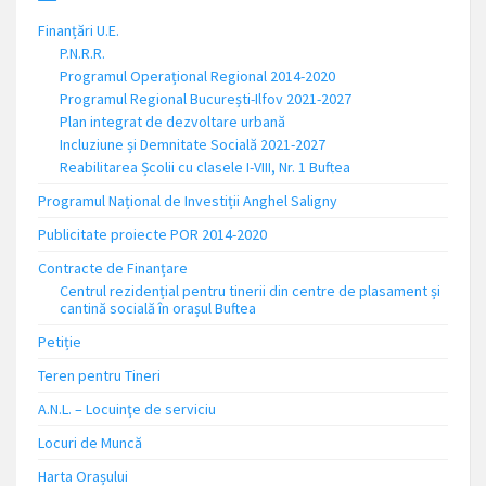
Finanțări U.E.
P.N.R.R.
Programul Operațional Regional 2014-2020
Programul Regional București-Ilfov 2021-2027
Plan integrat de dezvoltare urbană
Incluziune și Demnitate Socială 2021-2027
Reabilitarea Școlii cu clasele I-VIII, Nr. 1 Buftea
Programul Național de Investiții Anghel Saligny
Publicitate proiecte POR 2014-2020
Contracte de Finanțare
Centrul rezidențial pentru tinerii din centre de plasament și
cantină socială în orașul Buftea
Petiție
Teren pentru Tineri
A.N.L. – Locuinţe de serviciu
Locuri de Muncă
Harta Orașului