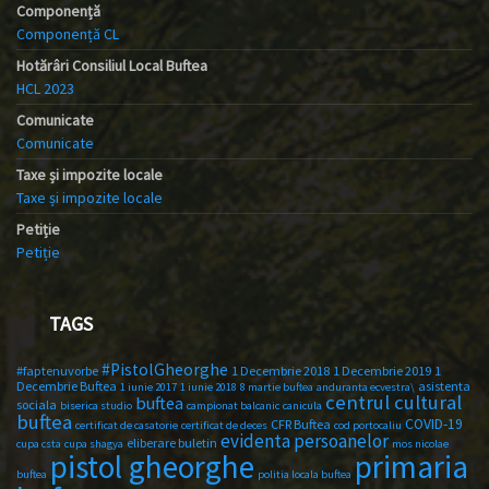
Componență
Componență CL
Hotărâri Consiliul Local Buftea
HCL 2023
Comunicate
Comunicate
Taxe și impozite locale
Taxe și impozite locale
Petiție
Petiție
TAGS
#PistolGheorghe
#faptenuvorbe
1 Decembrie 2018
1 Decembrie 2019
1
Decembrie Buftea
asistenta
1 iunie 2017
1 iunie 2018
8 martie buftea
anduranta ecvestra\
centrul cultural
buftea
sociala
biserica studio
campionat balcanic
canicula
buftea
COVID-19
CFR Buftea
certificat de casatorie
certificat de deces
cod portocaliu
evidenta persoanelor
eliberare buletin
cupa csta
cupa shagya
mos nicolae
primaria
pistol gheorghe
buftea
politia locala buftea