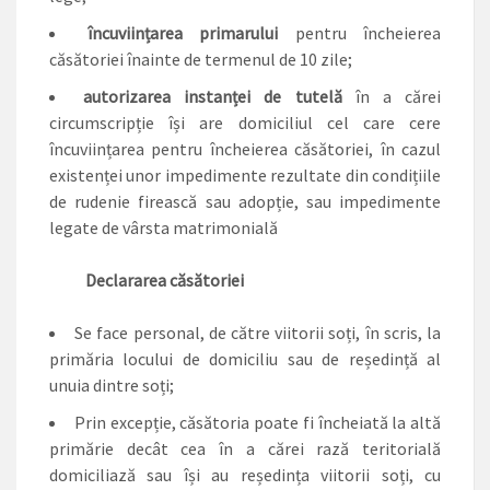
încuviințarea primarului
pentru încheierea
căsătoriei înainte de termenul de 10 zile;
autorizarea instanței de tutelă
în a cărei
circumscripție își are domiciliul cel care cere
încuviințarea pentru încheierea căsătoriei, în cazul
existenței unor impedimente rezultate din condițiile
de rudenie firească sau adopție, sau impedimente
legate de vârsta matrimonială
Declararea căsătoriei
Se face personal, de către viitorii soți, în scris, la
primăria locului de domiciliu sau de reședință al
unuia dintre soți;
Prin excepție, căsătoria poate fi încheiată la altă
primărie decât cea în a cărei rază teritorială
domiciliază sau își au reședința viitorii soți, cu