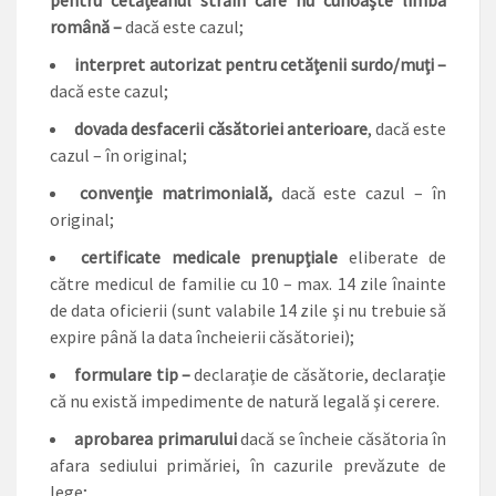
pentru cetăţeanul străin care nu cunoaşte limba
română –
dacă este cazul;
interpret autorizat pentru cetăţenii surdo/muţi –
dacă este cazul;
dovada desfacerii căsătoriei anterioare
, dacă este
cazul – în original;
convenţie matrimonială,
dacă este cazul – în
original;
certificate medicale prenupţiale
eliberate de
către medicul de familie cu 10 – max. 14 zile înainte
de data oficierii (sunt valabile 14 zile şi nu trebuie să
expire până la data încheierii căsătoriei);
formulare tip –
declaraţie de căsătorie, declaraţie
că nu există impedimente de natură legală şi cerere.
aprobarea primarului
dacă se încheie căsătoria în
afara sediului primăriei, în cazurile prevăzute de
lege;