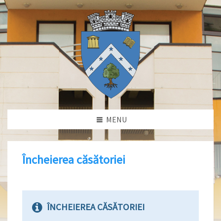
MENU
Încheierea căsătoriei
ÎNCHEIEREA CĂSĂTORIEI