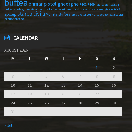
buftea
primar pistol gheorghe
R402
R469
raja
sabie
scoala 1
shagya
buftea
scoala gimnaziala 1
scrima buftea
semimaraton
sistare energie electrică
starea civila
spclep
Vointa Buftea
ziua
ziua eroilor 2017
ziua eroilor 2018
eroilor buftea
CALENDAR
AUGUST 2026
M
T
W
T
F
S
S
1
2
3
4
5
6
7
8
9
10
11
12
13
14
15
16
17
18
19
20
21
22
23
24
25
26
27
28
29
30
31
« Jul