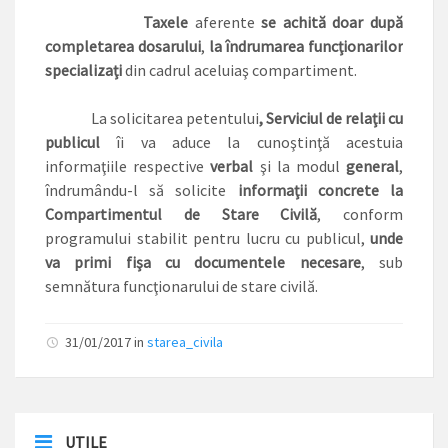
Taxele
aferente
se achită doar după
completarea dosarului
,
la îndrumarea funcţionarilor
specializaţi
din cadrul aceluiaş compartiment.
La solicitarea petentului
, Serviciul de relaţii cu
publicul
îi va aduce la cunoştinţă acestuia
informaţiile respective
verbal
şi la modul
general
,
îndrumându-l să solicite
informaţii concrete la
Compartimentul de Stare Civilă
, conform
programului stabilit pentru lucru cu publicul,
unde
va primi fişa cu documentele necesare
, sub
semnătura funcţionarului de stare civilă.
31/01/2017
in
starea_civila
UTILE