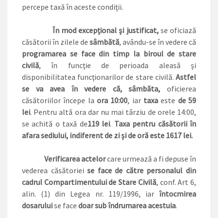
percepe taxă în aceste condiţii.
În mod excepţional şi justificat,
se oficiază
căsătorii în zilele de
sâmbătă
, avându-se în vedere că
programarea se face din timp la biroul de stare
civilă
, în funcţie de perioada aleasă şi
disponibilitatea funcţionarilor de stare civilă.
Astfel
se va avea în vedere că, sâmbăta,
oficierea
căsătoriilor începe la
ora 10:00
, iar
taxa
este
de 59
lei
. Pentru altă ora dar nu mai târziu de orele 14:00,
se achită o taxă de
119 lei
.
Taxa pentru căsătorii în
afara sediului, indiferent de zi și de oră este 1617 lei.
Verificarea actelor
care urmează a fi depuse în
vederea căsătoriei
se face de către personalul din
cadrul Compartimentului de Stare Civilă
, conf. Art 6,
alin. (1) din Legea nr. 119/1996, iar
întocmirea
dosarului
se face
doar sub îndrumarea acestuia
.