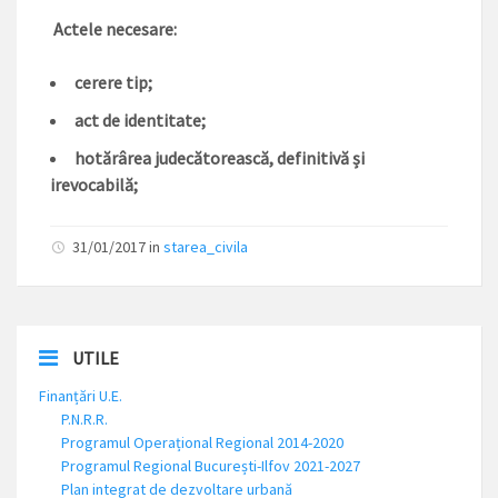
Actele necesare:
cerere tip;
act de identitate;
hotărârea judecătorească, definitivă și
irevocabilă;
31/01/2017
in
starea_civila
UTILE
Finanțări U.E.
P.N.R.R.
Programul Operațional Regional 2014-2020
Programul Regional București-Ilfov 2021-2027
Plan integrat de dezvoltare urbană