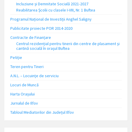
Incluziune și Demnitate Socială 2021-2027
Reabilitarea Școlii cu clasele I-VIII, Nr. 1 Buftea
Programul Național de Investiții Anghel Saligny
Publicitate proiecte POR 2014-2020
Contracte de Finanțare
Centrul rezidențial pentru tinerii din centre de plasament și
cantină socială în orașul Buftea
Petiție
Teren pentru Tineri
A.N.L. – Locuinţe de serviciu
Locuri de Muncă
Harta Orașului
Jurnalul de Ilfov
Tabloul Mediatorilor din Județul Ilfov