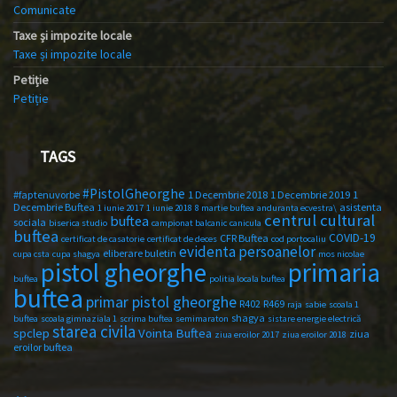
Comunicate
Taxe și impozite locale
Taxe și impozite locale
Petiție
Petiție
TAGS
#PistolGheorghe
#faptenuvorbe
1 Decembrie 2018
1 Decembrie 2019
1
Decembrie Buftea
asistenta
1 iunie 2017
1 iunie 2018
8 martie buftea
anduranta ecvestra\
centrul cultural
buftea
sociala
biserica studio
campionat balcanic
canicula
buftea
COVID-19
CFR Buftea
certificat de casatorie
certificat de deces
cod portocaliu
evidenta persoanelor
eliberare buletin
cupa csta
cupa shagya
mos nicolae
primaria
pistol gheorghe
buftea
politia locala buftea
buftea
primar pistol gheorghe
R402
R469
raja
sabie
scoala 1
shagya
buftea
scoala gimnaziala 1
scrima buftea
semimaraton
sistare energie electrică
starea civila
spclep
Vointa Buftea
ziua
ziua eroilor 2017
ziua eroilor 2018
eroilor buftea