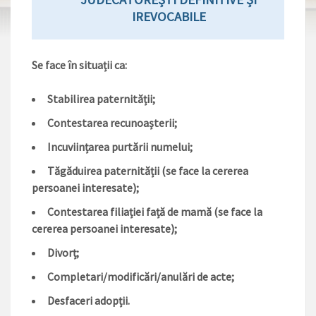
IREVOCABILE
Se face în situații ca:
Stabilirea paternității;
Contestarea recunoașterii;
Incuviințarea purtării numelui;
Tăgăduirea paternității (se face la cererea
persoanei interesate);
Contestarea filiației față de mamă (se face la
cererea persoanei interesate);
Divorț;
Completari/modificări/anulări de acte;
Desfaceri adopții.