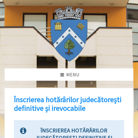
MENU
Înscrierea hotărârilor judecătorești
definitive și irevocabile
ÎNSCRIEREA HOTĂRÂRILOR
JUDECĂTOREȘTI DEFINITIVE ȘI