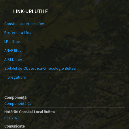
LINK-URI UTILE
Consiliul Județean Ilfov
Prefectura Ilfov
I.P.J. Ilfov
ANAF Ilfov
A.P.M. Ilfov
Spitalul de Obstetrică-Ginecologie Buftea
fiipregatit.ro
Componență
Componență CL
Hotărâri Consiliul Local Buftea
HCL 2023
Comunicate