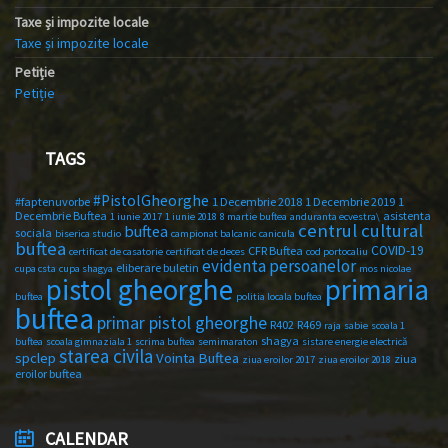
Taxe și impozite locale
Taxe și impozite locale
Petiție
Petiție
TAGS
#PistolGheorghe
#faptenuvorbe
1 Decembrie 2018
1 Decembrie 2019
1
Decembrie Buftea
asistenta
1 iunie 2017
1 iunie 2018
8 martie buftea
anduranta ecvestra\
centrul cultural
buftea
sociala
biserica studio
campionat balcanic
canicula
buftea
COVID-19
CFR Buftea
certificat de casatorie
certificat de deces
cod portocaliu
evidenta persoanelor
eliberare buletin
cupa csta
cupa shagya
mos nicolae
primaria
pistol gheorghe
buftea
politia locala buftea
buftea
primar pistol gheorghe
R402
R469
raja
sabie
scoala 1
shagya
buftea
scoala gimnaziala 1
scrima buftea
semimaraton
sistare energie electrică
starea civila
spclep
Vointa Buftea
ziua
ziua eroilor 2017
ziua eroilor 2018
eroilor buftea
CALENDAR