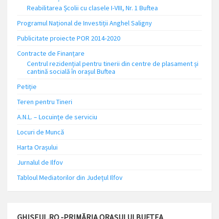
Reabilitarea Școlii cu clasele I-VIII, Nr. 1 Buftea
Programul Național de Investiții Anghel Saligny
Publicitate proiecte POR 2014-2020
Contracte de Finanțare
Centrul rezidențial pentru tinerii din centre de plasament și
cantină socială în orașul Buftea
Petiție
Teren pentru Tineri
A.N.L. – Locuinţe de serviciu
Locuri de Muncă
Harta Orașului
Jurnalul de Ilfov
Tabloul Mediatorilor din Județul Ilfov
GHIȘEUL.RO -PRIMĂRIA ORAȘULUI BUFTEA