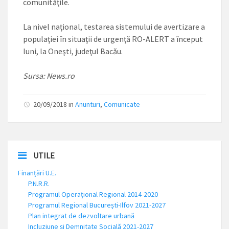
comunităţile.
La nivel naţional, testarea sistemului de avertizare a
populaţiei în situaţii de urgenţă RO-ALERT a început
luni, la Oneşti, judeţul Bacău.
Sursa: News.ro
20/09/2018
in
Anunturi
,
Comunicate
UTILE
Finanțări U.E.
P.N.R.R.
Programul Operațional Regional 2014-2020
Programul Regional București-Ilfov 2021-2027
Plan integrat de dezvoltare urbană
Incluziune și Demnitate Socială 2021-2027