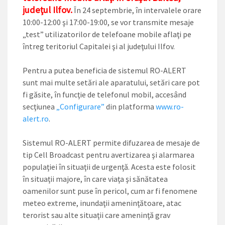
judeţul Ilfov.
În 24 septembrie, în intervalele orare
10:00-12:00 şi 17:00-19:00, se vor transmite mesaje
„test” utilizatorilor de telefoane mobile aflaţi pe
întreg teritoriul Capitalei şi al judeţului Ilfov.
Pentru a putea beneficia de sistemul RO-ALERT
sunt mai multe setări ale aparatului, setări care pot
fi găsite, în funcţie de telefonul mobil, accesând
secţiunea
„Configurare”
din platforma
www.ro-
alert.ro
.
Sistemul RO-ALERT permite difuzarea de mesaje de
tip Cell Broadcast pentru avertizarea şi alarmarea
populaţiei în situaţii de urgenţă. Acesta este folosit
în situaţii majore, în care viaţa şi sănătatea
oamenilor sunt puse în pericol, cum ar fi fenomene
meteo extreme, inundaţii ameninţătoare, atac
terorist sau alte situaţii care ameninţă grav