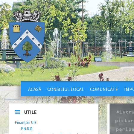
ACASĂ
CONSILIUL LOCAL
COMUNICATE
IMPO
UTILE
Finanțări U.E.
P.N.R.R.