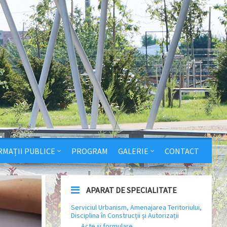
RMAȚII PUBLICE
PROGRAM
GALERIE
CONTACT
APARAT DE SPECIALITATE
Serviciul Urbanism, Amenajarea Teritoriului,
Disciplina în Construcții și Autorizații
Acte și formulare