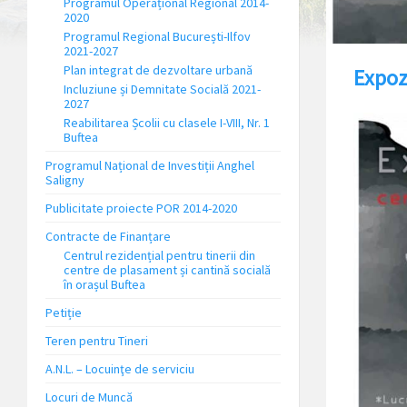
Programul Operațional Regional 2014-
2020
Programul Regional București-Ilfov
2021-2027
Plan integrat de dezvoltare urbană
Expoz
Incluziune și Demnitate Socială 2021-
2027
Reabilitarea Școlii cu clasele I-VIII, Nr. 1
Buftea
Programul Național de Investiții Anghel
Saligny
Publicitate proiecte POR 2014-2020
Contracte de Finanțare
Centrul rezidențial pentru tinerii din
centre de plasament și cantină socială
în orașul Buftea
Petiție
Teren pentru Tineri
A.N.L. – Locuinţe de serviciu
Locuri de Muncă