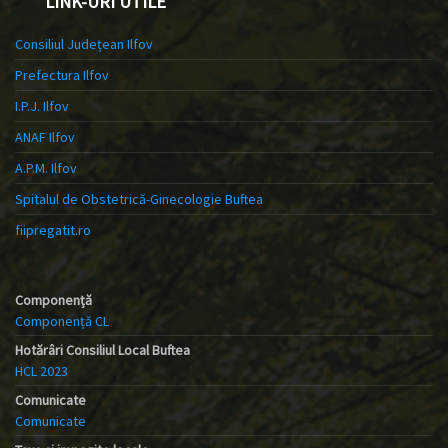
LINK-URI UTILE
Consiliul Județean Ilfov
Prefectura Ilfov
I.P.J. Ilfov
ANAF Ilfov
A.P.M. Ilfov
Spitalul de Obstetrică-Ginecologie Buftea
fiipregatit.ro
Componență
Componență CL
Hotărâri Consiliul Local Buftea
HCL 2023
Comunicate
Comunicate