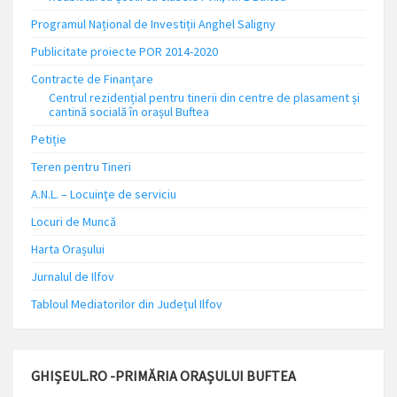
Programul Național de Investiții Anghel Saligny
Publicitate proiecte POR 2014-2020
Contracte de Finanțare
Centrul rezidențial pentru tinerii din centre de plasament și
cantină socială în orașul Buftea
Petiție
Teren pentru Tineri
A.N.L. – Locuinţe de serviciu
Locuri de Muncă
Harta Orașului
Jurnalul de Ilfov
Tabloul Mediatorilor din Județul Ilfov
GHIȘEUL.RO -PRIMĂRIA ORAȘULUI BUFTEA