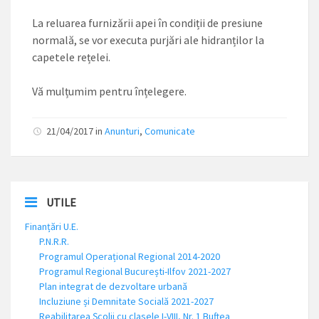
La reluarea furnizării apei în condiții de presiune
normală, se vor executa purjări ale hidranților la
capetele rețelei.
Vă mulțumim pentru înțelegere.
21/04/2017
in
Anunturi
,
Comunicate
UTILE
Finanțări U.E.
P.N.R.R.
Programul Operațional Regional 2014-2020
Programul Regional București-Ilfov 2021-2027
Plan integrat de dezvoltare urbană
Incluziune și Demnitate Socială 2021-2027
Reabilitarea Școlii cu clasele I-VIII, Nr. 1 Buftea