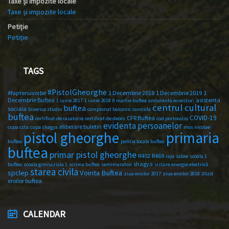
Taxe și impozite locale
Taxe și impozite locale
Petiție
Petiție
TAGS
#PistolGheorghe
#faptenuvorbe
1 Decembrie 2018
1 Decembrie 2019
1
Decembrie Buftea
asistenta
1 iunie 2017
1 iunie 2018
8 martie buftea
anduranta ecvestra\
centrul cultural
buftea
sociala
biserica studio
campionat balcanic
canicula
buftea
COVID-19
CFR Buftea
certificat de casatorie
certificat de deces
cod portocaliu
evidenta persoanelor
eliberare buletin
cupa csta
cupa shagya
mos nicolae
primaria
pistol gheorghe
buftea
politia locala buftea
buftea
primar pistol gheorghe
R402
R469
raja
sabie
scoala 1
shagya
buftea
scoala gimnaziala 1
scrima buftea
semimaraton
sistare energie electrică
starea civila
spclep
Vointa Buftea
ziua
ziua eroilor 2017
ziua eroilor 2018
eroilor buftea
CALENDAR