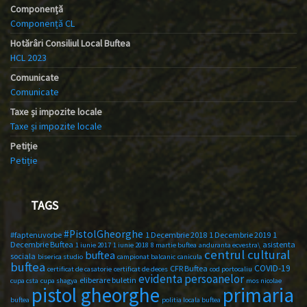
Componență
Componență CL
Hotărâri Consiliul Local Buftea
HCL 2023
Comunicate
Comunicate
Taxe și impozite locale
Taxe și impozite locale
Petiție
Petiție
TAGS
#PistolGheorghe
#faptenuvorbe
1 Decembrie 2018
1 Decembrie 2019
1
Decembrie Buftea
asistenta
1 iunie 2017
1 iunie 2018
8 martie buftea
anduranta ecvestra\
centrul cultural
buftea
sociala
biserica studio
campionat balcanic
canicula
buftea
COVID-19
CFR Buftea
certificat de casatorie
certificat de deces
cod portocaliu
evidenta persoanelor
eliberare buletin
cupa csta
cupa shagya
mos nicolae
primaria
pistol gheorghe
buftea
politia locala buftea