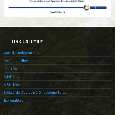
LINK-URI UTILE
Consiliul Județean Ilfov
Prefectura Ilfov
I.P.J. Ilfov
ANAF Ilfov
A.P.M. Ilfov
Spitalul de Obstetrică-Ginecologie Buftea
fiipregatit.ro