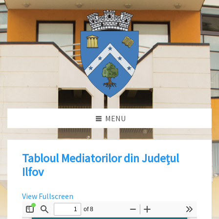
MENU
Tabloul Mediatorilor din Județul
Ilfov
View Fullscreen