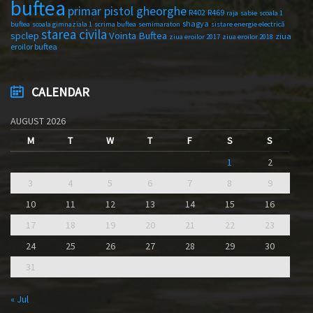
buftea
primar pistol gheorghe
R402
R469
raja
sabie
scoala 1
shagya
buftea
scoala gimnaziala 1
scrima buftea
semimaraton
sistare energie electrică
starea civila
spclep
Vointa Buftea
ziua
ziua eroilor 2017
ziua eroilor 2018
eroilor buftea
CALENDAR
AUGUST 2026
M
T
W
T
F
S
S
1
2
3
4
5
6
7
8
9
10
11
12
13
14
15
16
17
18
19
20
21
22
23
24
25
26
27
28
29
30
31
« Jul