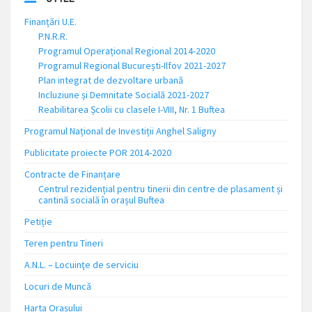
Finanțări U.E.
P.N.R.R.
Programul Operațional Regional 2014-2020
Programul Regional București-Ilfov 2021-2027
Plan integrat de dezvoltare urbană
Incluziune și Demnitate Socială 2021-2027
Reabilitarea Școlii cu clasele I-VIII, Nr. 1 Buftea
Programul Național de Investiții Anghel Saligny
Publicitate proiecte POR 2014-2020
Contracte de Finanțare
Centrul rezidențial pentru tinerii din centre de plasament și
cantină socială în orașul Buftea
Petiție
Teren pentru Tineri
A.N.L. – Locuinţe de serviciu
Locuri de Muncă
Harta Orașului