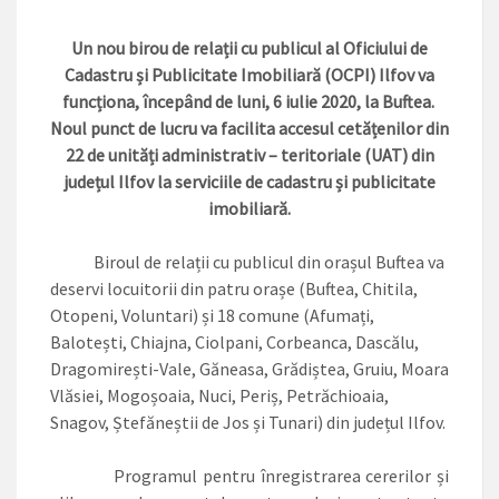
Un nou birou de relații cu publicul al Oficiului de
Cadastru și Publicitate Imobiliară (OCPI) Ilfov va
funcționa, începând de luni, 6 iulie 2020, la Buftea.
Noul punct de lucru va facilita accesul cetățenilor din
22 de unități administrativ – teritoriale (UAT) din
județul Ilfov la serviciile de cadastru și publicitate
imobiliară.
Biroul de relații cu publicul din orașul Buftea va
deservi locuitorii din patru orașe (Buftea, Chitila,
Otopeni, Voluntari) și 18 comune (Afumați,
Balotești, Chiajna, Ciolpani, Corbeanca, Dascălu,
Dragomirești-Vale, Găneasa, Grădiștea, Gruiu, Moara
Vlăsiei, Mogoșoaia, Nuci, Periș, Petrăchioaia,
Snagov, Ștefăneștii de Jos și Tunari) din județul Ilfov.
Programul pentru înregistrarea cererilor și