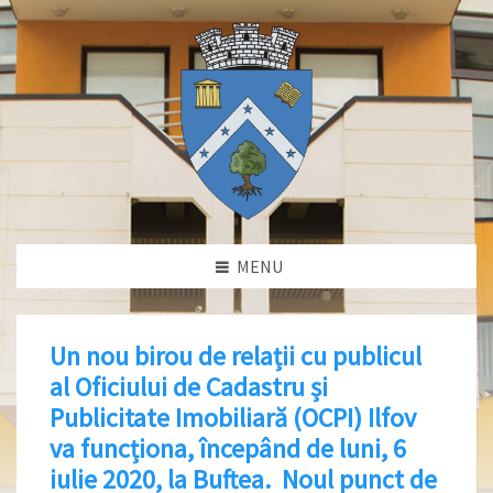
MENU
Un nou birou de relații cu publicul
al Oficiului de Cadastru și
Publicitate Imobiliară (OCPI) Ilfov
va funcționa, începând de luni, 6
iulie 2020, la Buftea. Noul punct de