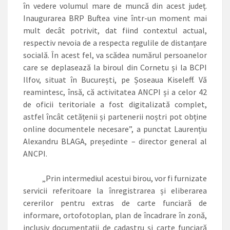
în vedere volumul mare de muncă din acest județ.
Inaugurarea BRP Buftea vine într-un moment mai
mult decât potrivit, dat fiind contextul actual,
respectiv nevoia de a respecta regulile de distanțare
socială. În acest fel, va scădea numărul persoanelor
care se deplasează la biroul din Cornetu și la BCPI
Ilfov, situat în București, pe Șoseaua Kiseleff. Vă
reamintesc, însă, că activitatea ANCPI și a celor 42
de oficii teritoriale a fost digitalizată complet,
astfel încât cetățenii și partenerii noștri pot obține
online documentele necesare”, a punctat Laurențiu
Alexandru BLAGA, președinte – director general al
ANCPI.
„Prin intermediul acestui birou, vor fi furnizate
servicii referitoare la înregistrarea și eliberarea
cererilor pentru extras de carte funciară de
informare, ortofotoplan, plan de încadrare în zonă,
inclusiv documentații de cadastru și carte funciară