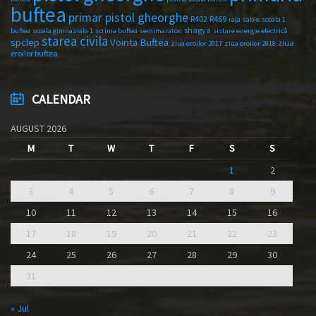
buftea
primar pistol gheorghe
R402
R469
raja
sabie
scoala 1
shagya
buftea
scoala gimnaziala 1
scrima buftea
semimaraton
sistare energie electrică
starea civila
spclep
Vointa Buftea
ziua
ziua eroilor 2017
ziua eroilor 2018
eroilor buftea
CALENDAR
AUGUST 2026
M
T
W
T
F
S
S
1
2
3
4
5
6
7
8
9
10
11
12
13
14
15
16
17
18
19
20
21
22
23
24
25
26
27
28
29
30
31
« Jul