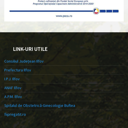
LINK-URI UTILE
Consiliul Județean Ilfov
Prefectura Ilfov
I.P.J. Ilfov
ANAF Ilfov
A.P.M. Ilfov
Spitalul de Obstetrică-Ginecologie Buftea
fiipregatit.ro