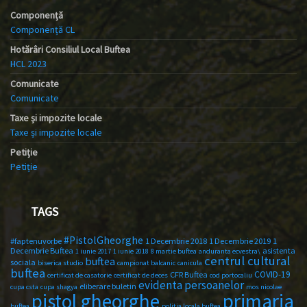
Componență
Componență CL
Hotărâri Consiliul Local Buftea
HCL 2023
Comunicate
Comunicate
Taxe și impozite locale
Taxe și impozite locale
Petiție
Petiție
TAGS
#PistolGheorghe
#faptenuvorbe
1 Decembrie 2018
1 Decembrie 2019
1
Decembrie Buftea
asistenta
1 iunie 2017
1 iunie 2018
8 martie buftea
anduranta ecvestra\
centrul cultural
buftea
sociala
biserica studio
campionat balcanic
canicula
buftea
COVID-19
CFR Buftea
certificat de casatorie
certificat de deces
cod portocaliu
evidenta persoanelor
eliberare buletin
cupa csta
cupa shagya
mos nicolae
primaria
pistol gheorghe
buftea
politia locala buftea