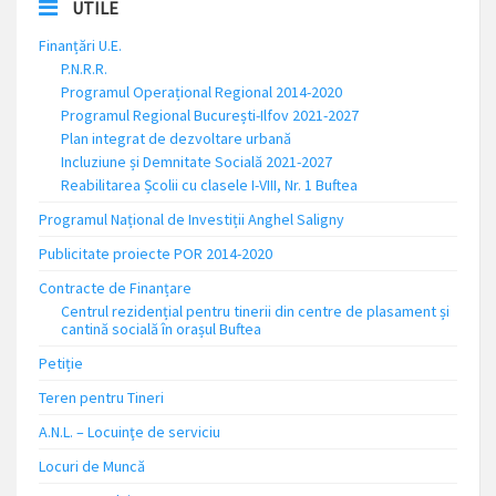
UTILE
Finanțări U.E.
P.N.R.R.
Programul Operațional Regional 2014-2020
Programul Regional București-Ilfov 2021-2027
Plan integrat de dezvoltare urbană
Incluziune și Demnitate Socială 2021-2027
Reabilitarea Școlii cu clasele I-VIII, Nr. 1 Buftea
Programul Național de Investiții Anghel Saligny
Publicitate proiecte POR 2014-2020
Contracte de Finanțare
Centrul rezidențial pentru tinerii din centre de plasament și
cantină socială în orașul Buftea
Petiție
Teren pentru Tineri
A.N.L. – Locuinţe de serviciu
Locuri de Muncă