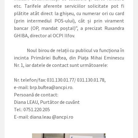
etc. Tarifele aferente serviciilor solicitate pot fi
plătite atât direct la ghișeu, cu numerar ori cu card
(prin intermediul POS-ului), cât și prin virament
bancar (OP, mandat poștal)”, a precizat Ruxandra
GHIBA, director al OCPI Ilfov.
Noul birou de relații cu publicul va funcționa în
incinta Primăriei Buftea, din Piața Mihai Eminescu
Nr. 1, iar datele de contact sunt următoarele:
Nr. telefon/fax: 031.130.01.77/ 031.130.01.78,
e-mail: brp.buftea@ancpi.ro.
Persoană de contact:
Diana LEAU, Purtător de cuvânt
Tel.: 0751.220.205
E-mail: diana.leau @ancpi.ro