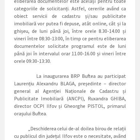
eliberarea documentelor este același pentru toate
categoriile de solicitanți. Astfel, cererile având ca
obiect servicii de cadastru și/sau publicitate
imobiliară vor putea fi depuse, atât online, cât și la
ghișeu, de luni până joi, între orele 8.30-14.00 și
vineri între 08:30-13:00, în timp ce pentru eliberarea
documentelor solicitate programul este de luni
până joi în intervalul orar 11.00-16.00 și vineri între
orele 09:30-13:30.
La inaugurarea BRP Buftea au participat
Laurențiu Alexandru BLAGA, președinte – director
general al Agenției Naționale de Cadastru și
Publicitate Imobiliară (ANCPI), Ruxandra GHIBA,
director OCPI Ilfov și Gheorghe PISTOL, primarul
orașului Buftea.
„Deschiderea celui de-al doilea birou de relații
cu publicul din județul Ilfov este o necesitate, având