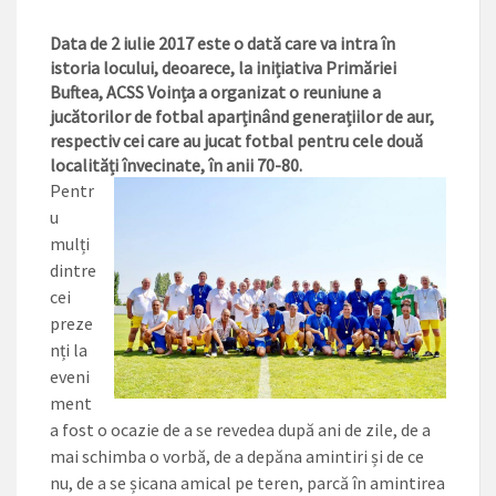
Data de 2 iulie 2017 este o dată care va intra în
istoria locului, deoarece, la inițiativa Primăriei
Buftea, ACSS Voința a organizat o reuniune a
jucătorilor de fotbal aparținând generațiilor de aur,
respectiv cei care au jucat fotbal pentru cele două
localități învecinate, în anii 70-80.
Pentr
u
mulți
dintre
cei
preze
nți la
eveni
ment
a fost o ocazie de a se revedea după ani de zile, de a
mai schimba o vorbă, de a depăna amintiri și de ce
nu, de a se șicana amical pe teren, parcă în amintirea