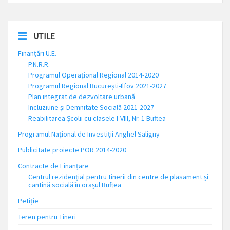
UTILE
Finanțări U.E.
P.N.R.R.
Programul Operațional Regional 2014-2020
Programul Regional București-Ilfov 2021-2027
Plan integrat de dezvoltare urbană
Incluziune și Demnitate Socială 2021-2027
Reabilitarea Școlii cu clasele I-VIII, Nr. 1 Buftea
Programul Național de Investiții Anghel Saligny
Publicitate proiecte POR 2014-2020
Contracte de Finanțare
Centrul rezidențial pentru tinerii din centre de plasament și
cantină socială în orașul Buftea
Petiție
Teren pentru Tineri