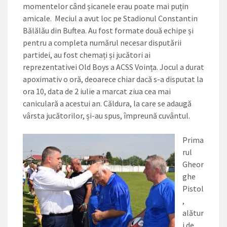
momentelor când șicanele erau poate mai puțin
amicale. Meciul a avut loc pe Stadionul Constantin
Bălălău din Buftea. Au fost formate două echipe și
pentru a completa numărul necesar disputării
partidei, au fost chemați și jucători ai
reprezentativei Old Boys a ACSS Voința. Jocul a durat
apoximativ o oră, deoarece chiar dacă s-a disputat la
ora 10, data de 2 iulie a marcat ziua cea mai
caniculară a acestui an. Căldura, la care se adaugă
vârsta jucătorilor, și-au spus, împreună cuvântul.
Prima
rul
Gheor
ghe
Pistol
,
alătur
i de