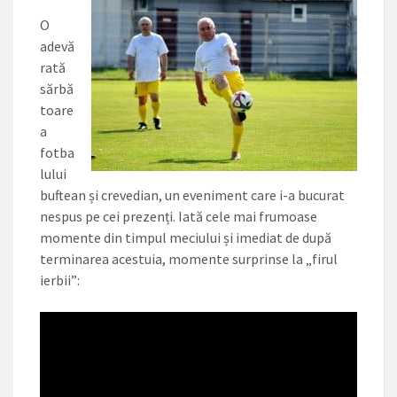
O
adevă
rată
sărbă
toare
a
fotba
lului
buftean și crevedian, un eveniment care i-a bucurat
nespus pe cei prezenți. Iată cele mai frumoase
momente din timpul meciului și imediat de după
terminarea acestuia, momente surprinse la „firul
ierbii”: