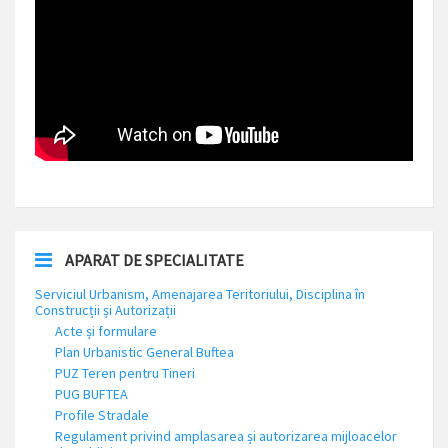
APARAT DE SPECIALITATE
Serviciul Urbanism, Amenajarea Teritoriului, Disciplina în
Construcții și Autorizații
Acte și formulare
Plan Urbanistic General Buftea
PUZ Teren pentru Tineri
PUG BUFTEA
Profile Stradale
Regulament privind amplasarea și autorizarea mijloacelor