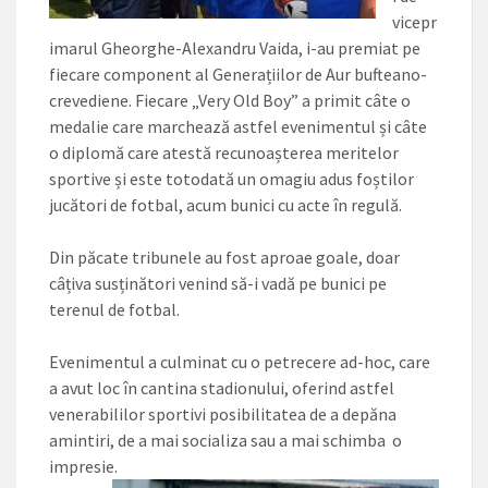
vicepr
imarul Gheorghe-Alexandru Vaida, i-au premiat pe
fiecare component al Generațiilor de Aur bufteano-
crevediene. Fiecare „Very Old Boy” a primit câte o
medalie care marchează astfel evenimentul și câte
o diplomă care atestă recunoașterea meritelor
sportive și este totodată un omagiu adus foștilor
jucători de fotbal, acum bunici cu acte în regulă.
Din păcate tribunele au fost aproae goale, doar
câțiva susținători venind să-i vadă pe bunici pe
terenul de fotbal.
Evenimentul a culminat cu o petrecere ad-hoc, care
a avut loc în cantina stadionului, oferind astfel
venerabililor sportivi posibilitatea de a depăna
amintiri, de a mai socializa sau a mai schimba o
impresie.