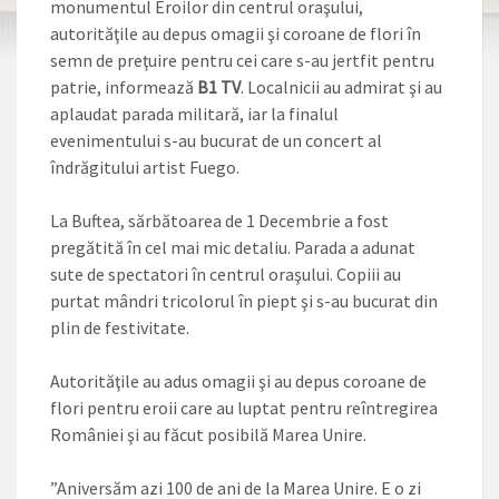
monumentul Eroilor din centrul oraşului,
autorităţile au depus omagii şi coroane de flori în
semn de preţuire pentru cei care s-au jertfit pentru
patrie, informează
B1 TV
. Localnicii au admirat şi au
aplaudat parada militară, iar la finalul
evenimentului s-au bucurat de un concert al
îndrăgitului artist Fuego.
La Buftea, sărbătoarea de 1 Decembrie a fost
pregătită în cel mai mic detaliu. Parada a adunat
sute de spectatori în centrul oraşului. Copiii au
purtat mândri tricolorul în piept şi s-au bucurat din
plin de festivitate.
Autorităţile au adus omagii şi au depus coroane de
flori pentru eroii care au luptat pentru reîntregirea
României şi au făcut posibilă Marea Unire.
”Aniversăm azi 100 de ani de la Marea Unire. E o zi