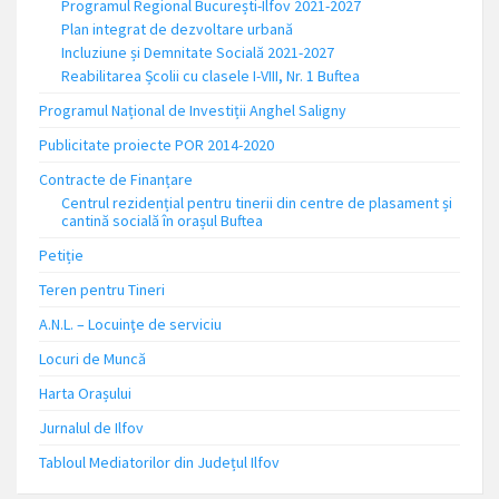
Programul Regional București-Ilfov 2021-2027
Plan integrat de dezvoltare urbană
Incluziune și Demnitate Socială 2021-2027
Reabilitarea Școlii cu clasele I-VIII, Nr. 1 Buftea
Programul Național de Investiții Anghel Saligny
Publicitate proiecte POR 2014-2020
Contracte de Finanțare
Centrul rezidențial pentru tinerii din centre de plasament și
cantină socială în orașul Buftea
Petiție
Teren pentru Tineri
A.N.L. – Locuinţe de serviciu
Locuri de Muncă
Harta Orașului
Jurnalul de Ilfov
Tabloul Mediatorilor din Județul Ilfov