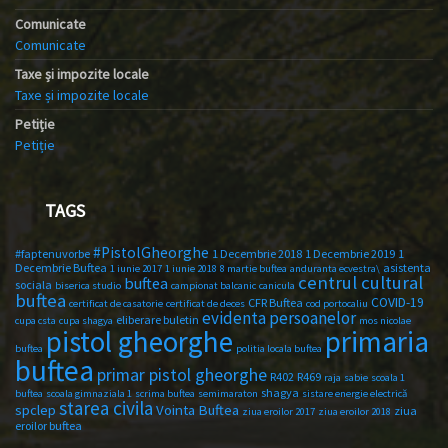
Comunicate
Comunicate
Taxe și impozite locale
Taxe și impozite locale
Petiție
Petiție
TAGS
#PistolGheorghe
#faptenuvorbe
1 Decembrie 2018
1 Decembrie 2019
1
Decembrie Buftea
asistenta
1 iunie 2017
1 iunie 2018
8 martie buftea
anduranta ecvestra\
centrul cultural
buftea
sociala
biserica studio
campionat balcanic
canicula
buftea
COVID-19
CFR Buftea
certificat de casatorie
certificat de deces
cod portocaliu
evidenta persoanelor
eliberare buletin
cupa csta
cupa shagya
mos nicolae
primaria
pistol gheorghe
buftea
politia locala buftea
buftea
primar pistol gheorghe
R402
R469
raja
sabie
scoala 1
shagya
buftea
scoala gimnaziala 1
scrima buftea
semimaraton
sistare energie electrică
starea civila
spclep
Vointa Buftea
ziua
ziua eroilor 2017
ziua eroilor 2018
eroilor buftea