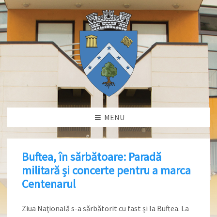
MENU
Buftea, în sărbătoare: Paradă
militară și concerte pentru a marca
Centenarul
Ziua Naţională s-a sărbătorit cu fast şi la Buftea. La