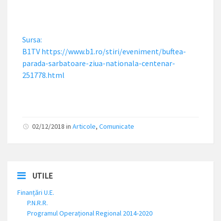
Sursa:
B1TV https://www.b1.ro/stiri/eveniment/buftea-
parada-sarbatoare-ziua-nationala-centenar-
251778.html
02/12/2018
in
Articole
,
Comunicate
UTILE
Finanțări U.E.
P.N.R.R.
Programul Operațional Regional 2014-2020