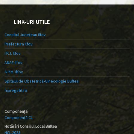
LINK-URI UTILE
Consiliul Județean Ilfov
Prefectura Ilfov
I.P.J. Ilfov
ANAF Ilfov
A.P.M. Ilfov
Spitalul de Obstetrică-Ginecologie Buftea
fiipregatit.ro
Componență
Componență CL
Hotărâri Consiliul Local Buftea
HCL 2023