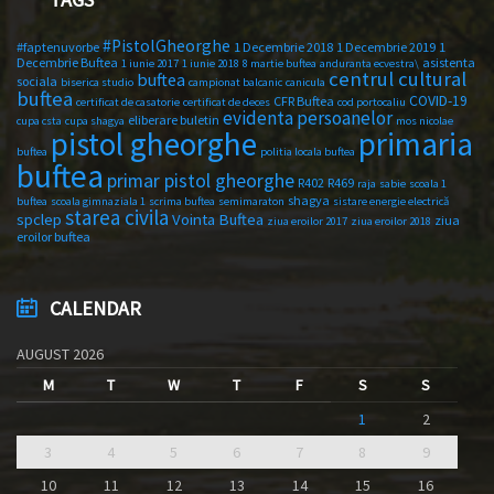
#PistolGheorghe
#faptenuvorbe
1 Decembrie 2018
1 Decembrie 2019
1
Decembrie Buftea
asistenta
1 iunie 2017
1 iunie 2018
8 martie buftea
anduranta ecvestra\
centrul cultural
buftea
sociala
biserica studio
campionat balcanic
canicula
buftea
COVID-19
CFR Buftea
certificat de casatorie
certificat de deces
cod portocaliu
evidenta persoanelor
eliberare buletin
cupa csta
cupa shagya
mos nicolae
primaria
pistol gheorghe
buftea
politia locala buftea
buftea
primar pistol gheorghe
R402
R469
raja
sabie
scoala 1
shagya
buftea
scoala gimnaziala 1
scrima buftea
semimaraton
sistare energie electrică
starea civila
spclep
Vointa Buftea
ziua
ziua eroilor 2017
ziua eroilor 2018
eroilor buftea
CALENDAR
AUGUST 2026
M
T
W
T
F
S
S
1
2
3
4
5
6
7
8
9
10
11
12
13
14
15
16