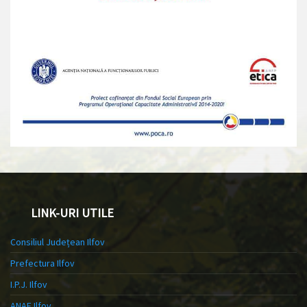
LINK-URI UTILE
Consiliul Județean Ilfov
Prefectura Ilfov
I.P.J. Ilfov
ANAF Ilfov