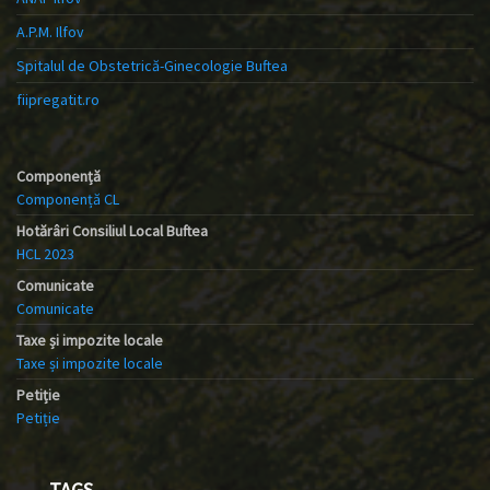
A.P.M. Ilfov
Spitalul de Obstetrică-Ginecologie Buftea
fiipregatit.ro
Componență
Componență CL
Hotărâri Consiliul Local Buftea
HCL 2023
Comunicate
Comunicate
Taxe și impozite locale
Taxe și impozite locale
Petiție
Petiție
TAGS