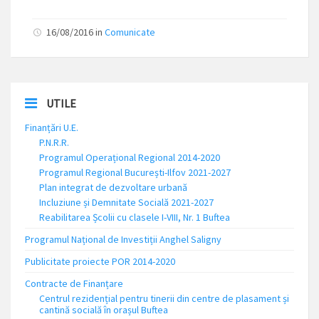
16/08/2016
in
Comunicate
UTILE
Finanțări U.E.
P.N.R.R.
Programul Operațional Regional 2014-2020
Programul Regional București-Ilfov 2021-2027
Plan integrat de dezvoltare urbană
Incluziune și Demnitate Socială 2021-2027
Reabilitarea Școlii cu clasele I-VIII, Nr. 1 Buftea
Programul Național de Investiții Anghel Saligny
Publicitate proiecte POR 2014-2020
Contracte de Finanțare
Centrul rezidențial pentru tinerii din centre de plasament și
cantină socială în orașul Buftea