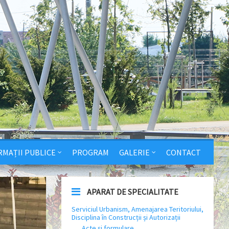
RMAȚII PUBLICE
PROGRAM
GALERIE
CONTACT
APARAT DE SPECIALITATE
Serviciul Urbanism, Amenajarea Teritoriului,
Disciplina în Construcții și Autorizații
Acte și formulare