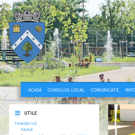
ACASĂ
CONSILIUL LOCAL
COMUNICATE
IMPO
UTILE
Finanțări U.E.
P.N.R.R.