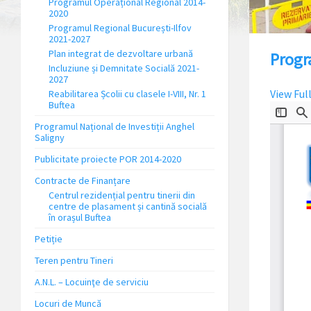
Programul Operațional Regional 2014-
2020
Programul Regional București-Ilfov
2021-2027
Plan integrat de dezvoltare urbană
Progr
Incluziune și Demnitate Socială 2021-
2027
View Ful
Reabilitarea Școlii cu clasele I-VIII, Nr. 1
Buftea
Programul Național de Investiții Anghel
Saligny
Publicitate proiecte POR 2014-2020
Contracte de Finanțare
Centrul rezidențial pentru tinerii din
centre de plasament și cantină socială
în orașul Buftea
Petiție
Teren pentru Tineri
A.N.L. – Locuinţe de serviciu
Locuri de Muncă