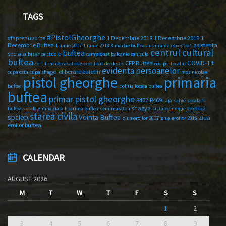
TAGS
#PistolGheorghe
#faptenuvorbe
1 Decembrie 2018
1 Decembrie 2019
1
Decembrie Buftea
asistenta
1 iunie 2017
1 iunie 2018
8 martie buftea
anduranta ecvestra\
centrul cultural
buftea
sociala
biserica studio
campionat balcanic
canicula
buftea
COVID-19
CFR Buftea
certificat de casatorie
certificat de deces
cod portocaliu
evidenta persoanelor
eliberare buletin
cupa csta
cupa shagya
mos nicolae
primaria
pistol gheorghe
buftea
politia locala buftea
buftea
primar pistol gheorghe
R402
R469
raja
sabie
scoala 1
shagya
buftea
scoala gimnaziala 1
scrima buftea
semimaraton
sistare energie electrică
starea civila
spclep
Vointa Buftea
ziua
ziua eroilor 2017
ziua eroilor 2018
eroilor buftea
CALENDAR
AUGUST 2026
M
T
W
T
F
S
S
1
2
3
4
5
6
7
8
9