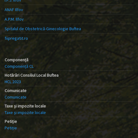
I.P.J. Ilfov
ANAF Ilfov
A.P.M. Ilfov
Spitalul de Obstetrică-Ginecologie Buftea
fiipregatit.ro
Componență
Componență CL
Hotărâri Consiliul Local Buftea
HCL 2023
Comunicate
Comunicate
Taxe și impozite locale
Taxe și impozite locale
Petiție
Petiție