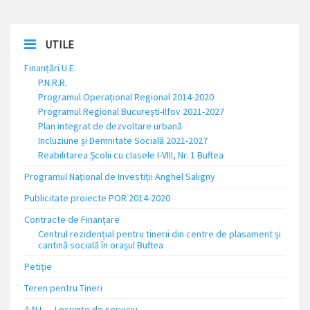
UTILE
Finanțări U.E.
P.N.R.R.
Programul Operațional Regional 2014-2020
Programul Regional București-Ilfov 2021-2027
Plan integrat de dezvoltare urbană
Incluziune și Demnitate Socială 2021-2027
Reabilitarea Școlii cu clasele I-VIII, Nr. 1 Buftea
Programul Național de Investiții Anghel Saligny
Publicitate proiecte POR 2014-2020
Contracte de Finanțare
Centrul rezidențial pentru tinerii din centre de plasament și
cantină socială în orașul Buftea
Petiție
Teren pentru Tineri
A.N.L. – Locuinţe de serviciu