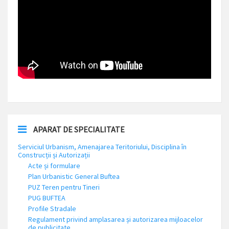
APARAT DE SPECIALITATE
Serviciul Urbanism, Amenajarea Teritoriului, Disciplina în
Construcții și Autorizații
Acte și formulare
Plan Urbanistic General Buftea
PUZ Teren pentru Tineri
PUG BUFTEA
Profile Stradale
Regulament privind amplasarea și autorizarea mijloacelor
de publicitate