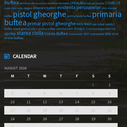
buftea
COVID-19
CFR Buftea
certificat de casatorie
certificat de deces
cod portocaliu
evidenta persoanelor
eliberare buletin
cupa csta
cupa shagya
mos nicolae
primaria
pistol gheorghe
buftea
politia locala buftea
buftea
primar pistol gheorghe
R402
R469
raja
sabie
scoala 1
shagya
buftea
scoala gimnaziala 1
scrima buftea
semimaraton
sistare energie electrică
starea civila
spclep
Vointa Buftea
ziua
ziua eroilor 2017
ziua eroilor 2018
eroilor buftea
CALENDAR
AUGUST 2026
M
T
W
T
F
S
S
1
2
3
4
5
6
7
8
9
10
11
12
13
14
15
16
17
18
19
20
21
22
23
24
25
26
27
28
29
30