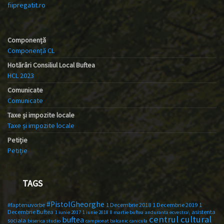
fiipregatit.ro
Componență
Componență CL
Hotărâri Consiliul Local Buftea
HCL 2023
Comunicate
Comunicate
Taxe și impozite locale
Taxe și impozite locale
Petiție
Petiție
TAGS
#PistolGheorghe
#faptenuvorbe
1 Decembrie 2018
1 Decembrie 2019
1
Decembrie Buftea
asistenta
1 iunie 2017
1 iunie 2018
8 martie buftea
anduranta ecvestra\
centrul cultural
buftea
sociala
biserica studio
campionat balcanic
canicula