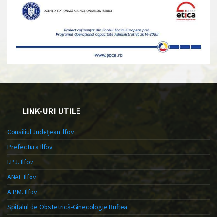
LINK-URI UTILE
Consiliul Județean Ilfov
Prefectura Ilfov
I.P.J. Ilfov
ANAF Ilfov
A.P.M. Ilfov
Spitalul de Obstetrică-Ginecologie Buftea