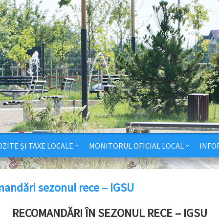
ZITE ȘI TAXE LOCALE
MONITORUL OFICIAL LOCAL
INFO
andări sezonul rece – IGSU
RECOMANDĂRI ÎN SEZONUL RECE – IGSU