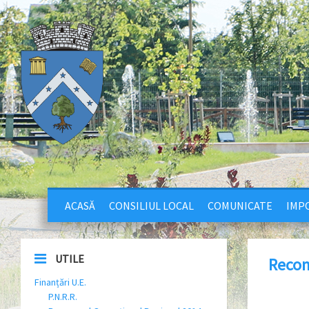
ACASĂ
CONSILIUL LOCAL
COMUNICATE
IMPO
UTILE
Recom
Finanțări U.E.
P.N.R.R.