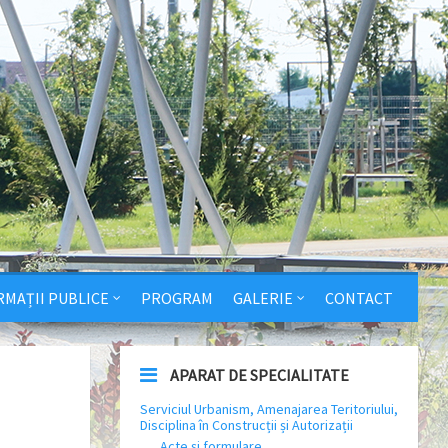
RMAȚII PUBLICE
PROGRAM
GALERIE
CONTACT
APARAT DE SPECIALITATE
Serviciul Urbanism, Amenajarea Teritoriului,
Disciplina în Construcții și Autorizații
Acte și formulare