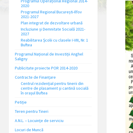
Programul Operațional Regional 2014-
2020
Programul Regional București-Ilfov
2021-2027
Plan integrat de dezvoltare urbană
Incluziune și Demnitate Socială 2021-
2027
Reabilitarea Școlii cu clasele I-VIII, Nr. 1
Buftea
Programul Național de Investiții Anghel
Saligny
Publicitate proiecte POR 2014-2020
Contracte de Finanțare
Centrul rezidențial pentru tinerii din
centre de plasament și cantină socială
în orașul Buftea
Petiție
Teren pentru Tineri
A.N.L. – Locuinţe de serviciu
Locuri de Muncă