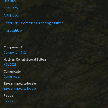
I.P.J. Ilfov
ANAF Ilfov
A.P.M. Ilfov
Spitalul de Obstetrică-Ginecologie Buftea
fiipregatit.ro
Componență
Componență CL
Hotărâri Consiliul Local Buftea
HCL 2023
Comunicate
Comunicate
Taxe și impozite locale
Taxe și impozite locale
Petiție
Petiție