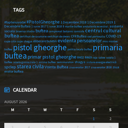
TAGS
#PistolGheorghe
#faptenuvorbe
1 Decembrie 2018
1 Decembrie 2019
1
Decembrie Buftea
asistenta
1 iunie 2017
1 iunie 2018
8 martie buftea
anduranta ecvestra\
centrul cultural
buftea
sociala
biserica studio
campionat balcanic
canicula
buftea
COVID-19
CFR Buftea
certificat de casatorie
certificat de deces
cod portocaliu
evidenta persoanelor
eliberare buletin
cupa csta
cupa shagya
mos nicolae
primaria
pistol gheorghe
buftea
politia locala buftea
buftea
primar pistol gheorghe
R402
R469
raja
sabie
scoala 1
shagya
buftea
scoala gimnaziala 1
scrima buftea
semimaraton
sistare energie electrică
starea civila
spclep
Vointa Buftea
ziua
ziua eroilor 2017
ziua eroilor 2018
eroilor buftea
CALENDAR
AUGUST 2026
M
T
W
T
F
S
S
1
2
3
4
5
6
7
8
9