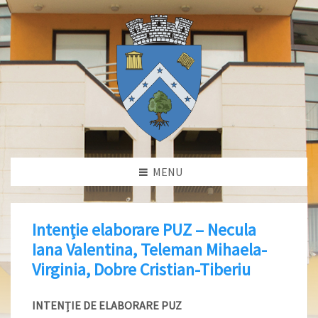
MENU
Intenție elaborare PUZ – Necula
Iana Valentina, Teleman Mihaela-
Virginia, Dobre Cristian-Tiberiu
INTENȚIE DE ELABORARE PUZ