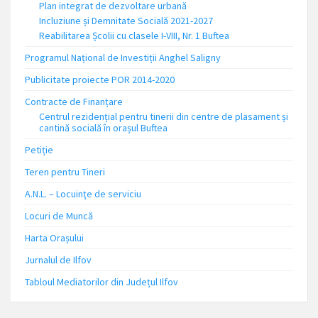
Plan integrat de dezvoltare urbană
Incluziune și Demnitate Socială 2021-2027
Reabilitarea Școlii cu clasele I-VIII, Nr. 1 Buftea
Programul Național de Investiții Anghel Saligny
Publicitate proiecte POR 2014-2020
Contracte de Finanțare
Centrul rezidențial pentru tinerii din centre de plasament și
cantină socială în orașul Buftea
Petiție
Teren pentru Tineri
A.N.L. – Locuinţe de serviciu
Locuri de Muncă
Harta Orașului
Jurnalul de Ilfov
Tabloul Mediatorilor din Județul Ilfov