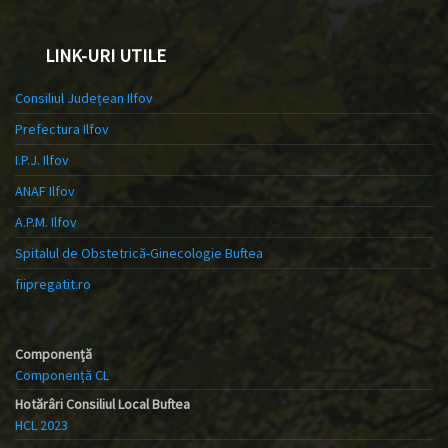
LINK-URI UTILE
Consiliul Județean Ilfov
Prefectura Ilfov
I.P.J. Ilfov
ANAF Ilfov
A.P.M. Ilfov
Spitalul de Obstetrică-Ginecologie Buftea
fiipregatit.ro
Componență
Componență CL
Hotărâri Consiliul Local Buftea
HCL 2023