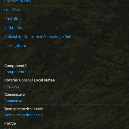
Prefectura Ilfov
I.P.J. Ilfov
ANAF Ilfov
A.P.M. Ilfov
Spitalul de Obstetrică-Ginecologie Buftea
fiipregatit.ro
Componență
Componență CL
Hotărâri Consiliul Local Buftea
HCL 2023
Comunicate
Comunicate
Taxe și impozite locale
Taxe și impozite locale
Petiție