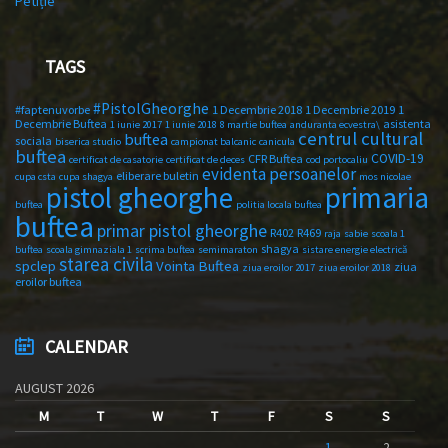
Petiție
TAGS
#PistolGheorghe
#faptenuvorbe
1 Decembrie 2018
1 Decembrie 2019
1
Decembrie Buftea
asistenta
1 iunie 2017
1 iunie 2018
8 martie buftea
anduranta ecvestra\
centrul cultural
buftea
sociala
biserica studio
campionat balcanic
canicula
buftea
COVID-19
CFR Buftea
certificat de casatorie
certificat de deces
cod portocaliu
evidenta persoanelor
eliberare buletin
cupa csta
cupa shagya
mos nicolae
primaria
pistol gheorghe
buftea
politia locala buftea
buftea
primar pistol gheorghe
R402
R469
raja
sabie
scoala 1
shagya
buftea
scoala gimnaziala 1
scrima buftea
semimaraton
sistare energie electrică
starea civila
spclep
Vointa Buftea
ziua
ziua eroilor 2017
ziua eroilor 2018
eroilor buftea
CALENDAR
AUGUST 2026
M
T
W
T
F
S
S
1
2