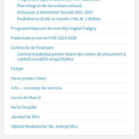
Plan integrat de dezvoltare urbană
Incluziune și Demnitate Socială 2021-2027
Reabilitarea Școlii cu clasele I-VIII, Nr. 1 Buftea
Programul Național de Investiții Anghel Saligny
Publicitate proiecte POR 2014-2020
Contracte de Finanțare
Centrul rezidențial pentru tinerii din centre de plasament și
cantină socială în orașul Buftea
Petiție
Teren pentru Tineri
A.N.L. – Locuinţe de serviciu
Locuri de Muncă
Harta Orașului
Jurnalul de Ilfov
Tabloul Mediatorilor din Județul Ilfov