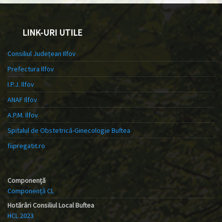
LINK-URI UTILE
Consiliul Județean Ilfov
Prefectura Ilfov
I.P.J. Ilfov
ANAF Ilfov
A.P.M. Ilfov
Spitalul de Obstetrică-Ginecologie Buftea
fiipregatit.ro
Componență
Componență CL
Hotărâri Consiliul Local Buftea
HCL 2023