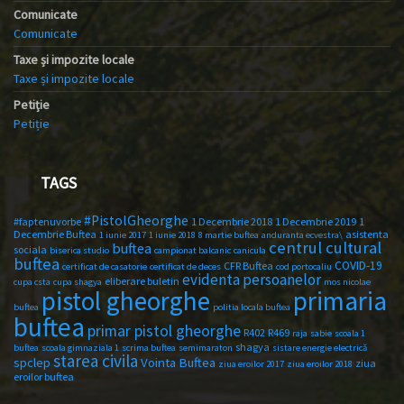
Comunicate
Comunicate
Taxe și impozite locale
Taxe și impozite locale
Petiție
Petiție
TAGS
#PistolGheorghe
#faptenuvorbe
1 Decembrie 2018
1 Decembrie 2019
1
Decembrie Buftea
asistenta
1 iunie 2017
1 iunie 2018
8 martie buftea
anduranta ecvestra\
centrul cultural
buftea
sociala
biserica studio
campionat balcanic
canicula
buftea
COVID-19
CFR Buftea
certificat de casatorie
certificat de deces
cod portocaliu
evidenta persoanelor
eliberare buletin
cupa csta
cupa shagya
mos nicolae
primaria
pistol gheorghe
buftea
politia locala buftea
buftea
primar pistol gheorghe
R402
R469
raja
sabie
scoala 1
shagya
buftea
scoala gimnaziala 1
scrima buftea
semimaraton
sistare energie electrică
starea civila
spclep
Vointa Buftea
ziua
ziua eroilor 2017
ziua eroilor 2018
eroilor buftea