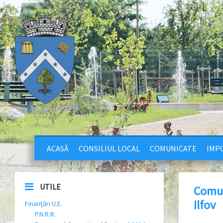
ACASĂ
CONSILIUL LOCAL
COMUNICATE
IMPO
UTILE
Comun
Ilfov
Finanțări U.E.
P.N.R.R.