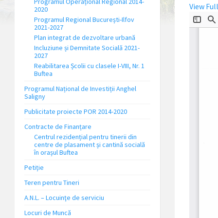
Programul Operațional Regional 2014-
View Ful
2020
Programul Regional București-Ilfov
2021-2027
Plan integrat de dezvoltare urbană
Incluziune și Demnitate Socială 2021-
2027
Reabilitarea Școlii cu clasele I-VIII, Nr. 1
Buftea
Programul Național de Investiții Anghel
Saligny
Publicitate proiecte POR 2014-2020
Contracte de Finanțare
Centrul rezidențial pentru tinerii din
centre de plasament și cantină socială
în orașul Buftea
Petiție
Teren pentru Tineri
A.N.L. – Locuinţe de serviciu
Locuri de Muncă