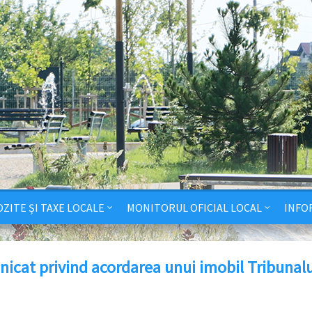
ZITE ȘI TAXE LOCALE
MONITORUL OFICIAL LOCAL
INFO
icat privind acordarea unui imobil Tribunalu