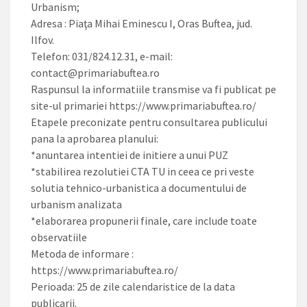
Urbanism;
Adresa : Piaţa Mihai Eminescu I, Oras Buftea, jud.
Ilfov.
Telefon: 031/824.12.31, e-mail:
contact@primariabuftea.ro
Raspunsul la informatiile transmise va fi publicat pe
site-ul primariei https://www.primariabuftea.ro/
Etapele preconizate pentru consultarea publicului
pana la aprobarea planului:
*anuntarea intentiei de initiere a unui PUZ
*stabilirea rezolutiei CTA TU in ceea ce pri veste
solutia tehnico-urbanistica a documentului de
urbanism analizata
*elaborarea propunerii finale, care include toate
observatiile
Metoda de informare :
https://www.primariabuftea.ro/
Perioada: 25 de zile calendaristice de la data
publicarii.