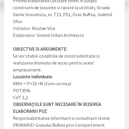
Privind elaborarea Lotizare teren in scopul
construirii de locuinte si racord la utilitati, Strada
Vasile Voiculescu, nr. T13, P51, Oras Buftea, Judetul
Ilfov.
Initiator: Niculae Vica
Elaborator: United Urban Architects
OBIECTIVE SI ARGUMENTE:
Se vor stabili conditiile de construibilitate si
realizarea drumului de acces pentru acest
amplasament.
Locuinte individuale
RMH = P+2E+M (tom cornisa)
POT35%
CUT 1,2
OBSERVAŢllLE SUNT NECESARE ÎN VEDEREA
ELABORARII PUZ
Responsabilitatea informarii si consultarii revine
PRIMARIEI Grasului Buftea prin Compartiment