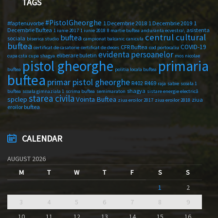
TAGS
#PistolGheorghe
#faptenuvorbe
1 Decembrie 2018
1 Decembrie 2019
1
Decembrie Buftea
asistenta
1 iunie 2017
1 iunie 2018
8 martie buftea
anduranta ecvestra\
centrul cultural
buftea
sociala
biserica studio
campionat balcanic
canicula
buftea
COVID-19
CFR Buftea
certificat de casatorie
certificat de deces
cod portocaliu
evidenta persoanelor
eliberare buletin
cupa csta
cupa shagya
mos nicolae
primaria
pistol gheorghe
buftea
politia locala buftea
buftea
primar pistol gheorghe
R402
R469
raja
sabie
scoala 1
shagya
buftea
scoala gimnaziala 1
scrima buftea
semimaraton
sistare energie electrică
starea civila
spclep
Vointa Buftea
ziua
ziua eroilor 2017
ziua eroilor 2018
eroilor buftea
CALENDAR
AUGUST 2026
M
T
W
T
F
S
S
1
2
3
4
5
6
7
8
9
10
11
12
13
14
15
16