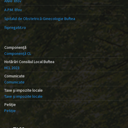
ANAF Ilfov
A.P.M. Ilfov
Spitalul de Obstetrică-Ginecologie Buftea
fiipregatit.ro
Componență
Componență CL
Hotărâri Consiliul Local Buftea
HCL 2023
Comunicate
Comunicate
Taxe și impozite locale
Taxe și impozite locale
Petiție
Petiție