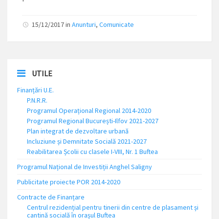
15/12/2017
in
Anunturi
,
Comunicate
UTILE
Finanțări U.E.
P.N.R.R.
Programul Operațional Regional 2014-2020
Programul Regional București-Ilfov 2021-2027
Plan integrat de dezvoltare urbană
Incluziune și Demnitate Socială 2021-2027
Reabilitarea Școlii cu clasele I-VIII, Nr. 1 Buftea
Programul Național de Investiții Anghel Saligny
Publicitate proiecte POR 2014-2020
Contracte de Finanțare
Centrul rezidențial pentru tinerii din centre de plasament și
cantină socială în orașul Buftea