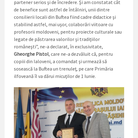
partener serios şi de încredere. Şi am constatat cât
de benefice sunt astfel de întâlniri, unii dintre
consilierii locali din Buftea fiind cadre didactice şi
stabilind astfel, mai uşor, colaborări viitoare cu
profesorii moldoveni, pentru proiecte culturale sau
legate de păstrarea valorilor şi tradiţiilor
româneşti”, ne-a declarat, în exclusivitate,
Gheorghe Pistol
, care ne-a dezvăluit că, pentru
copiii din Ialoveni, a comandat şi urmează să
sosească la Buftea un trenuleţ, pe care Primăria
ilfoveană îl va dărui micuţilor de 1 Iunie.