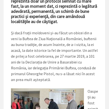
reprezintă doar un protocol semnat cu mare
fast, la un moment dat, ci reprezintă o legătură
adevărată, permanentă, un schimb de bune
practici şi experienţă, din care amândouă
localităţile au de câştigat.
Şi dacă fraţii moldoveni şi-au făcut un obicei din a
veni la Buftea de Ziua Naţională a României, buftenii
au buna tradiţie, de acum înainte, de a-i vizita, la ei
acasă, la date istorice la fel de importante. Un astfel
de prilej a fost celebrarea, pe 27 martie 2019, a 101
ani de la Declarația de Unire a Basarabiei cu
România, iar delegaţia Primăriei Buftea, condusă de
primarul Gheorghe Pistol, nu s-a lăsat nici în acest
an prea mult aşteptată.
Oaspe
ţii au
fost
primiţ