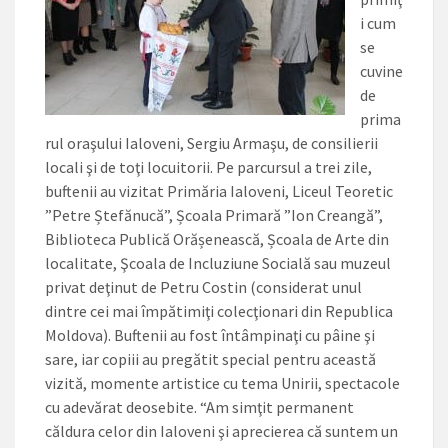
i cum
se
cuvine
de
prima
rul oraşului Ialoveni, Sergiu Armaşu, de consilierii
locali şi de toţi locuitorii. Pe parcursul a trei zile,
buftenii au vizitat Primăria Ialoveni, Liceul Teoretic
”Petre Ștefănucă”, Școala Primară ”Ion Creangă”,
Biblioteca Publică Orășenească, Școala de Arte din
localitate, Şcoala de Incluziune Socială sau muzeul
privat deţinut de Petru Costin (considerat unul
dintre cei mai împătimiţi colecţionari din Republica
Moldova). Buftenii au fost întâmpinaţi cu pâine şi
sare, iar copiii au pregătit special pentru această
vizită, momente artistice cu tema Unirii, spectacole
cu adevărat deosebite. “Am simţit permanent
căldura celor din Ialoveni şi aprecierea că suntem un