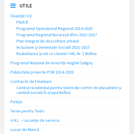
UTILE
Finanțări U.E.
P.N.R.R.
Programul Operațional Regional 2014-2020
Programul Regional București-Ilfov 2021-2027
Plan integrat de dezvoltare urbană
Incluziune și Demnitate Socială 2021-2027
Reabilitarea Școlii cu clasele I-VIII, Nr. 1 Buftea
Programul Național de Investiții Anghel Saligny
Publicitate proiecte POR 2014-2020
Contracte de Finanțare
Centrul rezidențial pentru tinerii din centre de plasament și
cantină socială în orașul Buftea
Petiție
Teren pentru Tineri
A.N.L. – Locuinţe de serviciu
Locuri de Muncă