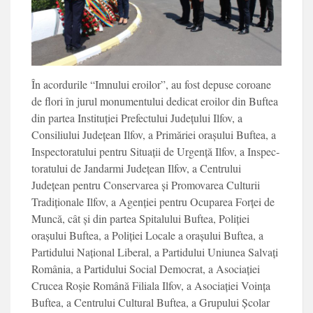
În acordurile “Imnu­lui eroilor”, au fost de­puse coroane
de flori în jurul monumentului de­dicat eroilor din Buftea
din partea Instituției Pre­fectului Județului Ilfov, a
Consiliului Județean Il­fov, a Primăriei orașului Buftea, a
Inspectora­tului pentru Situații de Urgență Ilfov, a Inspec­
toratului de Jandarmi Județean Ilfov, a Centru­lui
Județean pentru Con­servarea și Promovarea Culturii
Tradiționale Ilfov, a Agenției pentru Ocupa­rea Forței de
Muncă, cât și din partea Spitalului Buftea, Poliției
orașului Buftea, a Poliției Loca­le a orașului Buftea, a
Partidului Național Libe­ral, a Partidului Uniunea Salvați
România, a Parti­dului Social Democrat, a Asociației
Crucea Roșie Română Filiala Ilfov, a Asociației Voința
Buftea, a Centrului Cultural Buf­tea, a Grupului Școlar