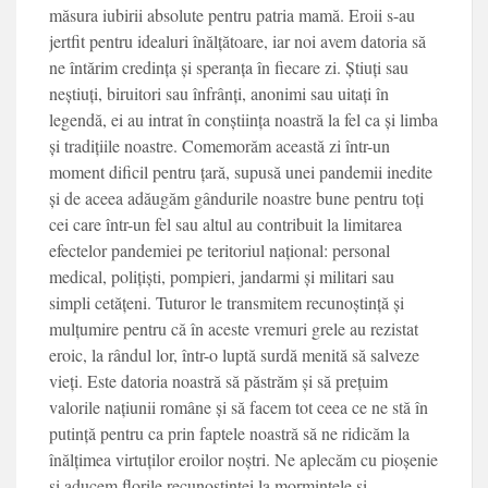
măsura iubirii absolute pentru patria mamă. Eroii s-au
jertfit pentru idealuri înălțătoare, iar noi avem datoria să
ne întărim credința și speranța în fiecare zi. Știuți sau
neștiuți, biruitori sau înfrânți, anonimi sau uitați în
legendă, ei au intrat în conștiința noastră la fel ca și limba
și tradițiile noastre. Comemorăm această zi într-un
moment dificil pentru țară, supusă unei pandemii inedite
și de aceea adăugăm gândurile noastre bune pentru toți
cei care într-un fel sau altul au contribuit la limitarea
efectelor pandemiei pe teritoriul național: personal
medical, polițiști, pompieri, jandarmi și militari sau
simpli cetățeni. Tuturor le transmitem recunoștință și
mulțumire pentru că în aceste vremuri grele au rezistat
eroic, la rândul lor, într-o luptă surdă menită să salveze
vieți. Este datoria noastră să păstrăm și să prețuim
valorile națiunii române și să facem tot ceea ce ne stă în
putință pentru ca prin faptele noastră să ne ridicăm la
înălțimea virtuților eroilor noștri. Ne aplecăm cu pioșenie
și aducem florile recunoștinței la mormintele și