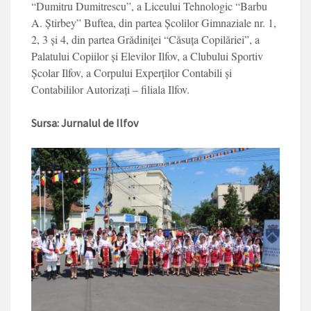
“Dumitru Dumitrescu”, a Liceului Tehnologic “Bar­bu
A. Știrbey” Buftea, din partea Școlilor Gimna­ziale nr. 1,
2, 3 și 4, din partea Grădiniței “Căsuța Copilăriei”, a
Palatului Copiilor și Elevilor Ilfov, a Clubului Sportiv
Școlar Il­fov, a Corpului Experților Contabili și
Contabililor Autorizați – filiala Ilfov.
Sursa: Jurnalul de Ilfov