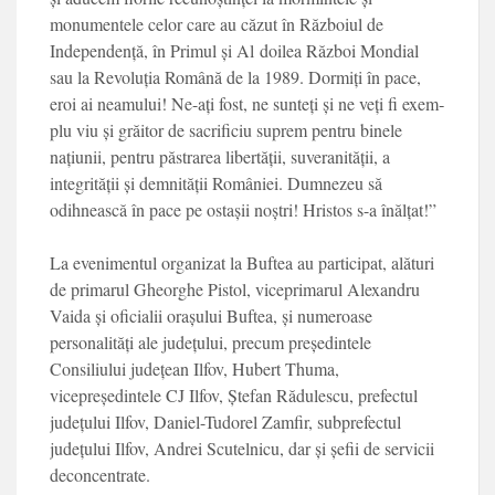
monumentele celor care au căzut în Războiul de
Independență, în Primul și Al
doilea Război Mondial
sau la Revoluția Română de la 1989. Dormiți în pace,
eroi ai neamului! Ne-ați fost, ne sunteți și ne veți fi exem­
plu viu și grăitor de sacri­ficiu suprem pentru binele
națiunii, pentru păstrarea libertății, suveranității, a
integrității și demnității României. Dumnezeu să
odihnească în pace pe ostașii noștri! Hristos s-a înălțat!”
La evenimentul organizat la Buftea au participat, alături
de primarul Gheorghe Pistol, viceprimarul Alexandru
Vaida și oficialii orașului Buftea, și numeroase
personalități ale județului, precum președintele
Consiliului județean Ilfov, Hubert Thuma,
vicepreședintele CJ Ilfov, Ștefan Rădulescu, prefectul
județului Ilfov, Daniel-Tudorel Zamfir, subprefectul
județului Ilfov, Andrei Scutelnicu, dar și șefii de servicii
deconcentrate.