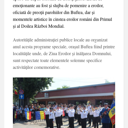
emoționante au fost și slujba de pomenire a eroilor,
oficiată de preoții parohiilor din Buftea, dar și
momentele artistice în cinstea eroilor români din Primul
și al Doilea Război Mondial.
Autoritățile adminis­trației publice locale au organizat
anul acesta programe speciale, ora­șul Buftea fiind printre
localitățile unde, de Ziua Eroilor și înălțarea Dom­nului,
sunt respectate toate elementele solemne specifice
activităților co­memorative.