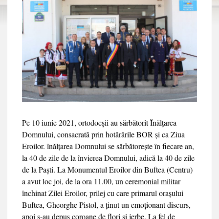
Pe 10 iunie 2021, ortodocșii au sărbătorit Înălțarea
Domnului, consacrată prin hotărârile BOR și ca Ziua
Eroilor. înălțarea Domnului se sărbătorește în fiecare an,
la 40 de zile de la învierea Domnului, adică la 40 de zile
de la Paști. La Monumentul Eroilor din Buftea (Centru)
a avut loc joi, de la ora 11.00, un ceremonial militar
închinat Zilei Eroilor, prilej cu care primarul orașului
Buftea, Gheorghe Pistol, a ținut un emoționant discurs,
apoi s-au depus coroane de flori și jerbe. La fel de