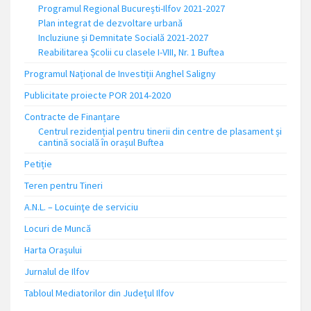
Programul Regional București-Ilfov 2021-2027
Plan integrat de dezvoltare urbană
Incluziune și Demnitate Socială 2021-2027
Reabilitarea Școlii cu clasele I-VIII, Nr. 1 Buftea
Programul Național de Investiții Anghel Saligny
Publicitate proiecte POR 2014-2020
Contracte de Finanțare
Centrul rezidențial pentru tinerii din centre de plasament și
cantină socială în orașul Buftea
Petiție
Teren pentru Tineri
A.N.L. – Locuinţe de serviciu
Locuri de Muncă
Harta Orașului
Jurnalul de Ilfov
Tabloul Mediatorilor din Județul Ilfov