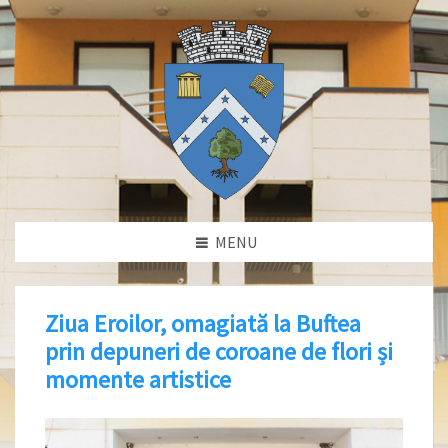
MENU
Ziua Eroilor, omagiată la Buftea
prin depuneri de coroane de flori și
momente artistice