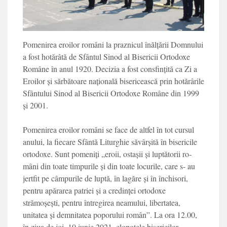
Pomenirea eroilor ro­mâni la praznicul înălțării Domnului
a fost hotărâtă de Sfântul Sinod al Bise­ricii Ortodoxe
Române în anul 1920. Decizia a fost consfințită ca Zi a
Eroilor și sărbătoare națională bi­sericească prin hotărârile
Sfântului Sinod al Biseri­cii Ortodoxe Române din 1999
și 2001.
Pomenirea eroilor români se face de altfel în tot cursul
anului, la fiecare Sfântă Liturghie săvârșită în bisericile
orto­doxe. Sunt pomeniți „ero­ii, ostașii și luptătorii ro­
mâni din toate timpurile și din toate locurile, care s- au
jertfit pe câmpurile de luptă, în lagăre și în închi­sori,
pentru apărarea pa­triei și a credinței ortodo­xe
strămoșești, pentru în­tregirea neamului, liberta­tea,
unitatea și demnita­tea poporului român”. La ora 12.00,
în ziua de joi, 10 iunie 2021, clopote­le bisericilor