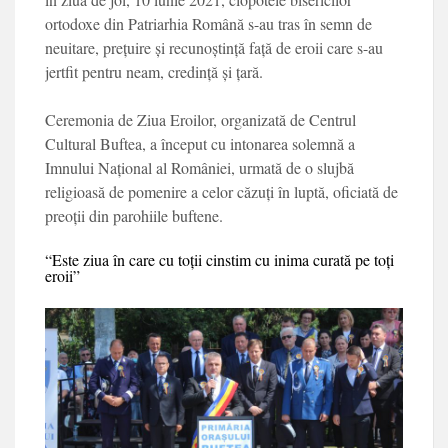
ortodoxe din Patriarhia Română s-au tras în semn de
neuitare, prețuire și recunoștin­ță față de eroii care s-au
jertfit pentru neam, cre­dință și țară.
Ceremonia de Zi­ua Eroilor, organizată de Centrul
Cultural Buftea, a în­ceput cu intonarea solem­nă a
Imnului Național al României, urmată de o slujbă
religioasă de po­menire a celor căzuți în luptă, oficiată de
preoții din parohiile buftene.
“Este ziua în care cu toții cinstim cu inima curată pe toți
eroii”