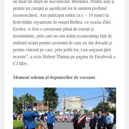
au lăsat un drept de necontestat: libertatea. Pentru asta și
pentru tot curajul și sacrificiul lor le suntem profund
recunoscători. Am participat astăzi (n.r. – 10 iunie) la
festivitățile organizate în orașul Buftea, cu ocazia Zilei
Eroilor. A fost o ceremonie plină de emoții și
însemnătate, prin care ne-am arătat recunoștința față de
militarii noștri pentru eroismul de care au dat dovadă și
pentru viitorul pe care, prin jertfa lor, l-au asigurat țării
noastre”, a scris Hubert Thuma pe pagina de Facebook a
CJ Ilfov.
Moment solemn al depunerilor de coroane