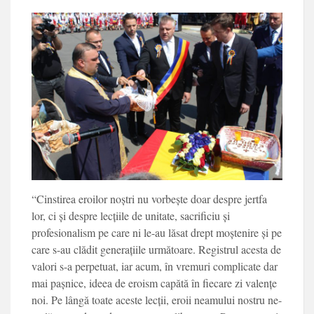
“Cinstirea eroilor noștri nu vorbește doar despre jertfa
lor, ci și despre lecțiile de unitate, sacrificiu și
profesionalism pe care ni le-au lăsat drept moștenire și pe
care s-au clădit generațiile următoare. Registrul acesta de
valori s-a perpetuat, iar acum, în vremuri complicate dar
mai pașnice, ideea de eroism capătă în fiecare zi valențe
noi. Pe lângă toate aceste lecții, eroii neamului nostru ne-