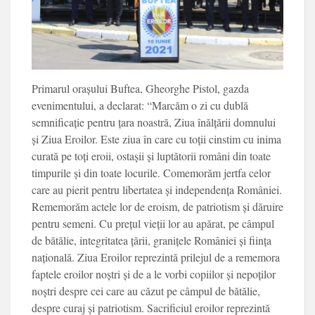
Primarul orașului Buftea, Gheorghe Pistol, gazda
evenimentului, a declarat: “Marcăm o zi cu dublă
semnificație pentru țara noastră, Ziua înălțării domnului
și Ziua Eroilor. Este ziua în care cu toții cinstim cu inima
curată pe toți eroii, ostașii și luptătorii români din toate
timpurile și din toate locurile. Comemorăm jertfa celor
care au pierit pentru libertatea și independența României.
Rememorăm actele lor de eroism, de patriotism și dăruire
pentru semeni. Cu prețul vieții lor au apărat, pe câmpul
de bătălie, integritatea țării, granițele României și ființa
națională. Ziua Eroilor reprezintă prilejul de a rememora
faptele eroilor noștri și de a le vorbi copiilor și nepoților
noștri despre cei care au căzut pe câmpul de bătălie,
despre curaj și patriotism. Sacrificiul eroilor reprezintă