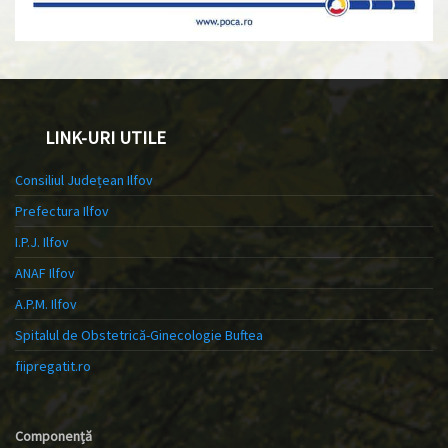
LINK-URI UTILE
Consiliul Județean Ilfov
Prefectura Ilfov
I.P.J. Ilfov
ANAF Ilfov
A.P.M. Ilfov
Spitalul de Obstetrică-Ginecologie Buftea
fiipregatit.ro
Componență