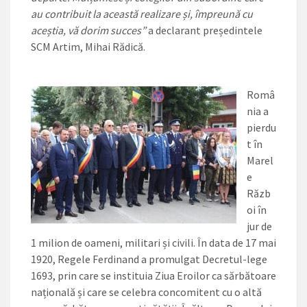
au contribuit la această realizare și, împreună cu
aceștia, vă dorim succes”
a declarant președintele
SCM Artim, Mihai Rădică.
Româ
nia a
pierdu
t în
Marel
e
Răzb
oi în
jur de
1 milion de oameni, militari și civili. În data de 17 mai
1920, Regele Ferdinand a promulgat Decretul-lege
1693, prin care se instituia Ziua Eroilor ca sărbătoare
națională și care se celebra concomitent cu o altă