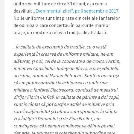
uniforme militare de circa 53 de ani, așa cum a
dezvăluit
„Evenimentul zilei”, pe 6 septembrie 2017
.
Noile uniforme sunt inspirate din cele ale fanfarelor
de odinioară care concertau în parcurile marilor
orașe, un mod de a reînvia tradiția de altădată.
„În calitate de executanți de tradiție, cu o vastă
experiență în crearea de uniforme militare, ne-am
alăturat, și noi, cei de la cooperativa de croitori Artim,
initiativei Consiliului Județean Ilfov și a președintelui
acestuia, domnul Marian Petrache. Suntem bucuroși
că am putut contribui la echiparea cu uniforme
militare a fanfarei Electrecord, condusă de maestrul
dirijor Florin Ciofică. În calitate de părinte a doi copii,
sunt încântat să pot susține astfel de initiative prin
care învățământul și cultura sunt sprijinite. În sfânta
zi a Înălțării Domnului și de Ziua Eroilor, am
convingerea că neamul românesc va dăinui pe mai
departe. Mulțumesc și colegilor din subordine care