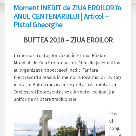
Moment INEDIT de ZIUA EROILOR în
ANUL CENTENARULUI | Articol –
Pistol Gheorghe
BUFTEA 2018 – ZIUA EROILOR
În memoria ostașilor căzuți în Primul Război
Mondial, de Ziua Eroilor autoritățile din județul Ilfov
au organizat un spectacol inedit. Fanfara
Electrecord a readus în memoria localnicilor invitați
în orașul Buftea muzica interpretată de militari ai
Orchestrei Reprezentative a Armatei, echipată în
uniforme militare tradiționale.
Efect
ul
conju
gat al