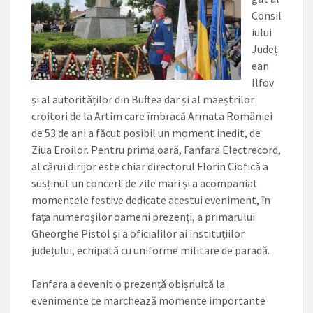
Consil
iului
Județ
ean
Ilfov
și al autorităților din Buftea dar și al maeștrilor
croitori de la Artim care îmbracă Armata României
de 53 de ani a făcut posibil un moment inedit, de
Ziua Eroilor. Pentru prima oară, Fanfara Electrecord,
al cărui dirijor este chiar directorul Florin Ciofică a
susținut un concert de zile mari și a acompaniat
momentele festive dedicate acestui eveniment, în
fața numeroșilor
oameni prezenți, a primarului
Gheorghe Pistol și a oficialilor ai instituțiilor
județului, echipată cu uniforme militare de paradă.
Fanfara a devenit o prezență obișnuită la
evenimente ce marchează momente importante