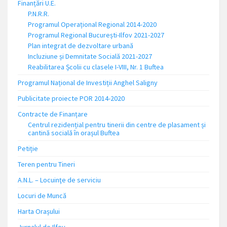
Finanțări U.E.
P.N.R.R.
Programul Operațional Regional 2014-2020
Programul Regional București-Ilfov 2021-2027
Plan integrat de dezvoltare urbană
Incluziune și Demnitate Socială 2021-2027
Reabilitarea Școlii cu clasele I-VIII, Nr. 1 Buftea
Programul Național de Investiții Anghel Saligny
Publicitate proiecte POR 2014-2020
Contracte de Finanțare
Centrul rezidențial pentru tinerii din centre de plasament și
cantină socială în orașul Buftea
Petiție
Teren pentru Tineri
A.N.L. – Locuinţe de serviciu
Locuri de Muncă
Harta Orașului