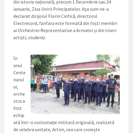
din istoria națională, precum 1 Decembrie sau 24
ianuarie, Ziua Unirii Principatelor. Așa cum ne-a
declarat dirijorul Florin Ciofică, directorul
Electrecord, fanfara este formată din foști membri
ai Orchestrei Reprezentative a Armatei și din tineri
artiști, studenți.
În
anul
Cente
narul
ui,
orche
stra a
fost
echip
ată într-o costumație militară originală, realizată
de celebra unitate, Artim, cea care croiește