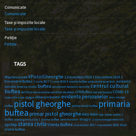
Comunicate
Comunicate
Taxe și impozite locale
Taxe și impozite locale
Petiție
Petiție
TAGS
#PistolGheorghe
#faptenuvorbe
1 Decembrie 2018
1 Decembrie 2019
1
Decembrie Buftea
asistenta
1 iunie 2017
1 iunie 2018
8 martie buftea
anduranta ecvestra\
centrul cultural
buftea
sociala
biserica studio
campionat balcanic
canicula
buftea
COVID-19
CFR Buftea
certificat de casatorie
certificat de deces
cod portocaliu
evidenta persoanelor
eliberare buletin
cupa csta
cupa shagya
mos nicolae
primaria
pistol gheorghe
buftea
politia locala buftea
buftea
primar pistol gheorghe
R402
R469
raja
sabie
scoala 1
shagya
buftea
scoala gimnaziala 1
scrima buftea
semimaraton
sistare energie electrică
starea civila
spclep
Vointa Buftea
ziua
ziua eroilor 2017
ziua eroilor 2018
eroilor buftea