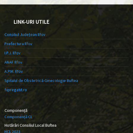
LINK-URI UTILE
Consiliul Județean Ilfov
Prefectura Ilfov
I.P.J. Ilfov
ANAF Ilfov
A.P.M. Ilfov
Spitalul de Obstetrică-Ginecologie Buftea
fiipregatit.ro
Componență
Componență CL
Hotărâri Consiliul Local Buftea
HCL 2023