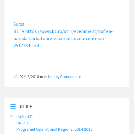
Sursa:
B1TV https://www.b1.ro/stiri/eveniment/buftea-
parada-sarbatoare-ziua-nationala-centenar-
251778.html
02/12/2018
in
Articole
,
Comunicate
UTILE
Finanțări U.E.
P.N.R.R.
Programul Operațional Regional 2014-2020