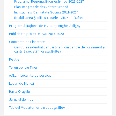
Programul Regional București-Ilfov 2021-2027
Plan integrat de dezvoltare urbană
Incluziune și Demnitate Socială 2021-2027
Reabilitarea Școlii cu clasele I-VIII, Nr. 1 Buftea
Programul Național de Investiții Anghel Saligny
Publicitate proiecte POR 2014-2020
Contracte de Finanțare
Centrul rezidențial pentru tinerii din centre de plasament și
cantină socială în orașul Buftea
Petiție
Teren pentru Tineri
A.N.L. – Locuinţe de serviciu
Locuri de Muncă
Harta Orașului
Jurnalul de Ilfov
Tabloul Mediatorilor din Județul Ilfov