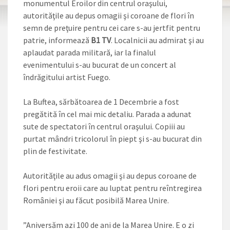
monumentul Eroilor din centrul oraşului,
autorităţile au depus omagii şi coroane de flori în
semn de preţuire pentru cei care s-au jertfit pentru
patrie, informează
B1 TV
. Localnicii au admirat şi au
aplaudat parada militară, iar la finalul
evenimentului s-au bucurat de un concert al
îndrăgitului artist Fuego.
La Buftea, sărbătoarea de 1 Decembrie a fost
pregătită în cel mai mic detaliu. Parada a adunat
sute de spectatori în centrul oraşului. Copiii au
purtat mândri tricolorul în piept şi s-au bucurat din
plin de festivitate.
Autorităţile au adus omagii şi au depus coroane de
flori pentru eroii care au luptat pentru reîntregirea
României şi au făcut posibilă Marea Unire.
”Aniversăm azi 100 de ani de la Marea Unire. E o zi