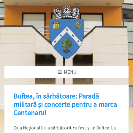
MENU
Buftea, în sărbătoare: Paradă
militară și concerte pentru a marca
Centenarul
Ziua Naţională s-a sărbătorit cu fast şi la Buftea. La