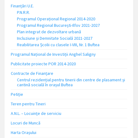
Finanțări U.E.
P.N.R.R.
Programul Operațional Regional 2014-2020
Programul Regional București-Ilfov 2021-2027
Plan integrat de dezvoltare urbană
Incluziune și Demnitate Socială 2021-2027
Reabilitarea Școlii cu clasele I-VIII, Nr. 1 Buftea
Programul Național de Investiții Anghel Saligny
Publicitate proiecte POR 2014-2020
Contracte de Finanțare
Centrul rezidențial pentru tinerii din centre de plasament și
cantină socială în orașul Buftea
Petiție
Teren pentru Tineri
A.N.L. – Locuinţe de serviciu
Locuri de Muncă
Harta Orașului