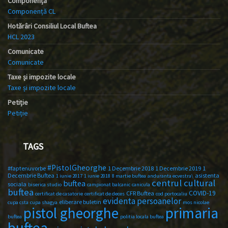
Componență
Componență CL
Hotărâri Consiliul Local Buftea
HCL 2023
Comunicate
Comunicate
Taxe și impozite locale
Taxe și impozite locale
Petiție
Petiție
TAGS
#PistolGheorghe
#faptenuvorbe
1 Decembrie 2018
1 Decembrie 2019
1
Decembrie Buftea
asistenta
1 iunie 2017
1 iunie 2018
8 martie buftea
anduranta ecvestra\
centrul cultural
buftea
sociala
biserica studio
campionat balcanic
canicula
buftea
COVID-19
CFR Buftea
certificat de casatorie
certificat de deces
cod portocaliu
evidenta persoanelor
eliberare buletin
cupa csta
cupa shagya
mos nicolae
primaria
pistol gheorghe
buftea
politia locala buftea
buftea