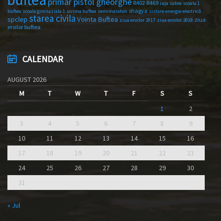
primar pistol gheorghe
R402
R469
raja
sabie
scoala 1
shagya
buftea
scoala gimnaziala 1
scrima buftea
semimaraton
sistare energie electrică
starea civila
spclep
Vointa Buftea
ziua
ziua eroilor 2017
ziua eroilor 2018
eroilor buftea
CALENDAR
AUGUST 2026
M
T
W
T
F
S
S
1
2
3
4
5
6
7
8
9
10
11
12
13
14
15
16
17
18
19
20
21
22
23
24
25
26
27
28
29
30
31
« Jul