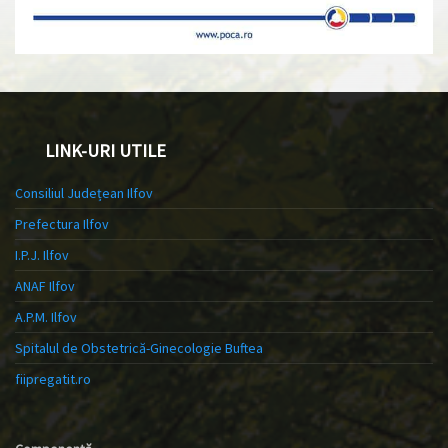
LINK-URI UTILE
Consiliul Județean Ilfov
Prefectura Ilfov
I.P.J. Ilfov
ANAF Ilfov
A.P.M. Ilfov
Spitalul de Obstetrică-Ginecologie Buftea
fiipregatit.ro